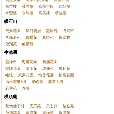
毓華樓
發強樓
嘉茜大廈
德慈樓
永豐樓
永利樓
高美樓
發強樓
鑽石山
宏景花園
星河明居
龍蟠苑
悅庭軒
帝峰豪苑
鳳禮苑
鳳鑽苑
鳳德村
啟翔苑
啟鑽苑
牛池灣
嘉峰台
海港花園
新麗花園
曉暉花園
瓊山苑
瓊麗苑
瓊軒苑
峻弦
威豪花園
怡發花園
怡富花園
清水灣道8號
彩峰苑
興業大廈
彩興苑
泰峰
橫頭磡
黃大仙下村
天馬苑
天宏苑
德強苑
啟德花園
富強苑
嘉強苑
康強苑