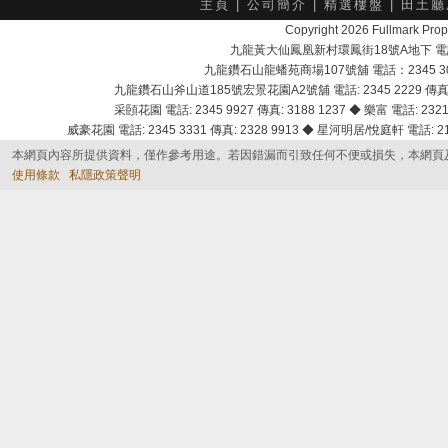
主頁
|
公司簡介
|
精選樓盤
|
田土廳
Copyright 2026 Fullmark 
九龍黃大仙鳳凰新村環鳳街18號A地下 電話：232
九龍鑽石山龍蟠苑商場107號舖 電話：2345 303
九龍鑽石山斧山道185號宏景花園A2號舖 電話: 2345 2229 傳真: 
采頣花園 電話: 2345 9927 傳真: 3188 1237 ◆ 樂富 電話: 2321 
威豪花園 電話: 2345 3331 傳真: 2328 9913 ◆ 星河明居/悅庭軒 電話: 2116
本網頁內容所提供資料，僅作參考用途。若因錯漏而引致任何不便或損失，本網頁
使用條款
私隱政策聲明