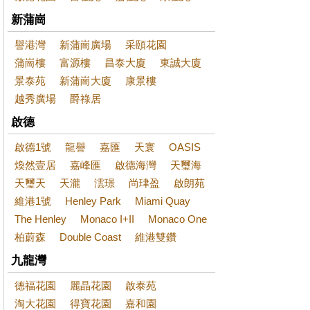
新蒲崗
譽港灣
新蒲崗廣場
采頤花園
蒲崗樓
富源樓
昌泰大廈
東誠大廈
景泰苑
新蒲崗大廈
康景樓
越秀廣場
爵祿居
啟德
啟德1號
龍譽
嘉匯
天寰
OASIS
煥然壹居
嘉峰匯
啟德海灣
天璽海
天璽天
天瀧
澐璟
尚珒盈
啟朗苑
維港1號
Henley Park
Miami Quay
The Henley
Monaco I+II
Monaco One
柏蔚森
Double Coast
維港雙鑽
九龍灣
德福花園
麗晶花園
啟泰苑
淘大花園
得寶花園
嘉和園