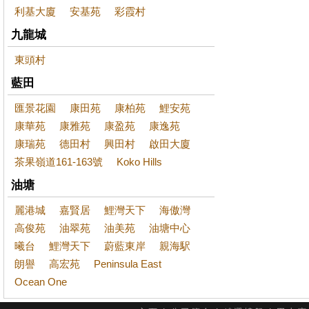
利基大廈
安基苑
彩霞村
九龍城
東頭村
藍田
匯景花園
康田苑
康柏苑
鯉安苑
康華苑
康雅苑
康盈苑
康逸苑
康瑞苑
德田村
興田村
啟田大廈
茶果嶺道161-163號
Koko Hills
油塘
麗港城
嘉賢居
鯉灣天下
海傲灣
高俊苑
油翠苑
油美苑
油塘中心
曦台
鯉灣天下
蔚藍東岸
親海駅
朗譽
高宏苑
Peninsula East
Ocean One