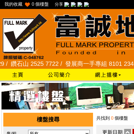
我的收藏
0
個樓盤
分享
鑽石山 2525 7722 /
發展商一手專組 8101 2345 /
采
共找到
0
個樓盤
樓盤搜尋
更新日期
售/租