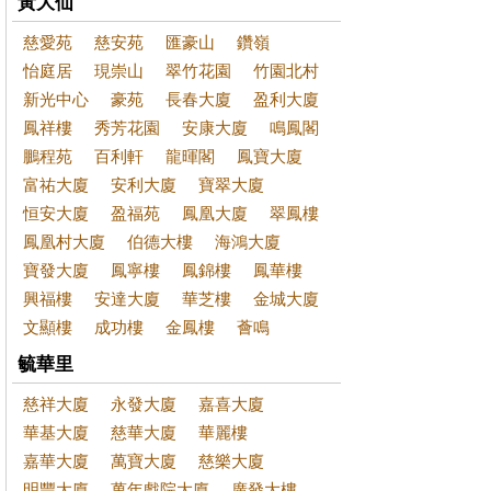
黃大仙
慈愛苑
慈安苑
匯豪山
鑽嶺
怡庭居
現崇山
翠竹花園
竹園北村
新光中心
豪苑
長春大廈
盈利大廈
鳳祥樓
秀芳花園
安康大廈
鳴鳳閣
鵬程苑
百利軒
龍暉閣
鳳寶大廈
富祐大廈
安利大廈
寶翠大廈
恒安大廈
盈福苑
鳳凰大廈
翠鳳樓
鳳凰村大廈
伯德大樓
海鴻大廈
寶發大廈
鳳寧樓
鳳錦樓
鳳華樓
興福樓
安達大廈
華芝樓
金城大廈
文顯樓
成功樓
金鳳樓
薈鳴
毓華里
慈祥大廈
永發大廈
嘉喜大廈
華基大廈
慈華大廈
華麗樓
嘉華大廈
萬寶大廈
慈樂大廈
明豐大廈
萬年戲院大廈
廣發大樓