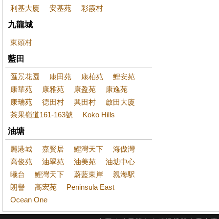
利基大廈
安基苑
彩霞村
九龍城
東頭村
藍田
匯景花園
康田苑
康柏苑
鯉安苑
康華苑
康雅苑
康盈苑
康逸苑
康瑞苑
德田村
興田村
啟田大廈
茶果嶺道161-163號
Koko Hills
油塘
麗港城
嘉賢居
鯉灣天下
海傲灣
高俊苑
油翠苑
油美苑
油塘中心
曦台
鯉灣天下
蔚藍東岸
親海駅
朗譽
高宏苑
Peninsula East
Ocean One