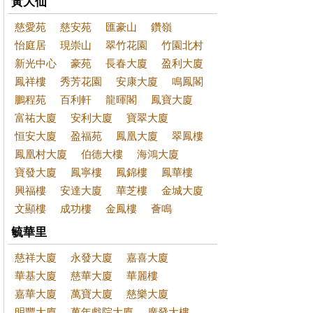
黃大仙
慈愛苑
慈安苑
匯豪山
鑽嶺
怡庭居
現崇山
翠竹花園
竹園北村
新光中心
豪苑
長春大廈
盈利大廈
鳳祥樓
秀芳花園
安康大廈
鳴鳳閣
鵬程苑
百利軒
龍暉閣
鳳寶大廈
富祐大廈
安利大廈
寶翠大廈
恒安大廈
盈福苑
鳳凰大廈
翠鳳樓
鳳凰村大廈
伯德大樓
海鴻大廈
寶發大廈
鳳寧樓
鳳錦樓
鳳華樓
興福樓
安達大廈
華芝樓
金城大廈
文顯樓
成功樓
金鳳樓
薈鳴
毓華里
慈祥大廈
永發大廈
嘉喜大廈
華基大廈
慈華大廈
華麗樓
嘉華大廈
萬寶大廈
慈樂大廈
明豐大廈
萬年戲院大廈
廣發大樓