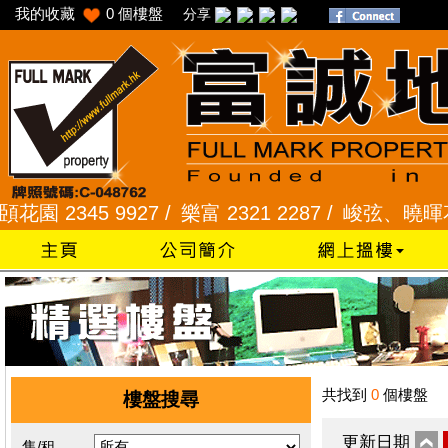
我的收藏
0
個樓盤
分享
2345 9927 /
樂富 2321 2287 /
峻弦、曉暉花園 234
共找到
0
個樓盤
樓盤搜尋
更新日期
售/租