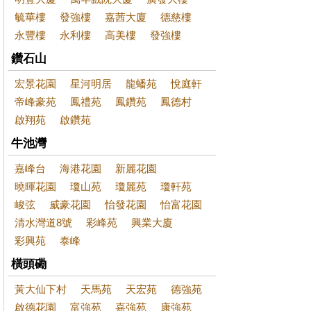
毓華樓
發強樓
嘉茜大廈
德慈樓
永豐樓
永利樓
高美樓
發強樓
鑽石山
宏景花園
星河明居
龍蟠苑
悅庭軒
帝峰豪苑
鳳禮苑
鳳鑽苑
鳳德村
啟翔苑
啟鑽苑
牛池灣
嘉峰台
海港花園
新麗花園
曉暉花園
瓊山苑
瓊麗苑
瓊軒苑
峻弦
威豪花園
怡發花園
怡富花園
清水灣道8號
彩峰苑
興業大廈
彩興苑
泰峰
橫頭磡
黃大仙下村
天馬苑
天宏苑
德強苑
啟德花園
富強苑
嘉強苑
康強苑