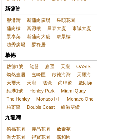
新蒲崗
譽港灣
新蒲崗廣場
采頤花園
蒲崗樓
富源樓
昌泰大廈
東誠大廈
景泰苑
新蒲崗大廈
康景樓
越秀廣場
爵祿居
啟德
啟德1號
龍譽
嘉匯
天寰
OASIS
煥然壹居
嘉峰匯
啟德海灣
天璽海
天璽天
天瀧
澐璟
尚珒盈
啟朗苑
維港1號
Henley Park
Miami Quay
The Henley
Monaco I+II
Monaco One
柏蔚森
Double Coast
維港雙鑽
九龍灣
德福花園
麗晶花園
啟泰苑
淘大花園
得寶花園
嘉和園