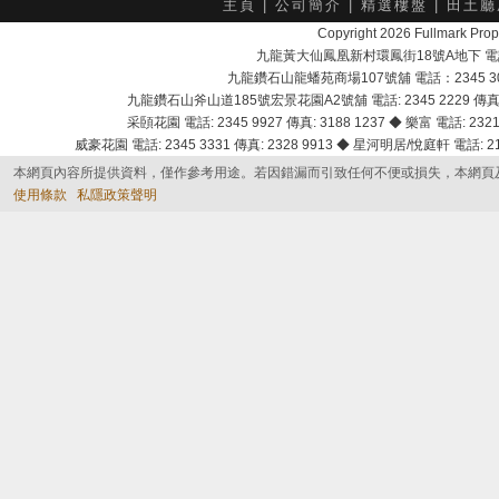
主頁
|
公司簡介
|
精選樓盤
|
田土廳
Copyright 2026 Fullmark 
九龍黃大仙鳳凰新村環鳳街18號A地下 電話：232
九龍鑽石山龍蟠苑商場107號舖 電話：2345 303
九龍鑽石山斧山道185號宏景花園A2號舖 電話: 2345 2229 傳真: 
采頣花園 電話: 2345 9927 傳真: 3188 1237 ◆ 樂富 電話: 2321 
威豪花園 電話: 2345 3331 傳真: 2328 9913 ◆ 星河明居/悅庭軒 電話: 2116
本網頁內容所提供資料，僅作參考用途。若因錯漏而引致任何不便或損失，本網頁
使用條款
私隱政策聲明