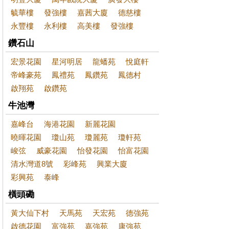
毓華樓
發強樓
嘉茜大廈
德慈樓
永豐樓
永利樓
高美樓
發強樓
鑽石山
宏景花園
星河明居
龍蟠苑
悅庭軒
帝峰豪苑
鳳禮苑
鳳鑽苑
鳳德村
啟翔苑
啟鑽苑
牛池灣
嘉峰台
海港花園
新麗花園
曉暉花園
瓊山苑
瓊麗苑
瓊軒苑
峻弦
威豪花園
怡發花園
怡富花園
清水灣道8號
彩峰苑
興業大廈
彩興苑
泰峰
橫頭磡
黃大仙下村
天馬苑
天宏苑
德強苑
啟德花園
富強苑
嘉強苑
康強苑