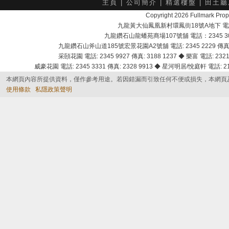
主頁
|
公司簡介
|
精選樓盤
|
田土廳
Copyright 2026 Fullmark 
九龍黃大仙鳳凰新村環鳳街18號A地下 電話：232
九龍鑽石山龍蟠苑商場107號舖 電話：2345 303
九龍鑽石山斧山道185號宏景花園A2號舖 電話: 2345 2229 傳真: 
采頣花園 電話: 2345 9927 傳真: 3188 1237 ◆ 樂富 電話: 2321 
威豪花園 電話: 2345 3331 傳真: 2328 9913 ◆ 星河明居/悅庭軒 電話: 2116
本網頁內容所提供資料，僅作參考用途。若因錯漏而引致任何不便或損失，本網頁
使用條款
私隱政策聲明