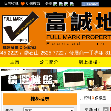
我的收藏
0
個樓盤
分享
29 /
鑽石山 2525 7722 /
發展商一手專組 8101 23
共找到
0
個樓盤
樓盤搜尋
更新日期
售/租