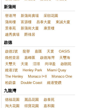
新蒲崗
譽港灣
新蒲崗廣場
采頤花園
蒲崗樓
富源樓
昌泰大廈
東誠大廈
景泰苑
新蒲崗大廈
康景樓
越秀廣場
爵祿居
啟德
啟德1號
龍譽
嘉匯
天寰
OASIS
煥然壹居
嘉峰匯
啟德海灣
天璽海
天璽天
天瀧
澐璟
尚珒盈
啟朗苑
維港1號
Henley Park
Miami Quay
The Henley
Monaco I+II
Monaco One
柏蔚森
Double Coast
維港雙鑽
九龍灣
德福花園
麗晶花園
啟泰苑
淘大花園
得寶花園
嘉和園