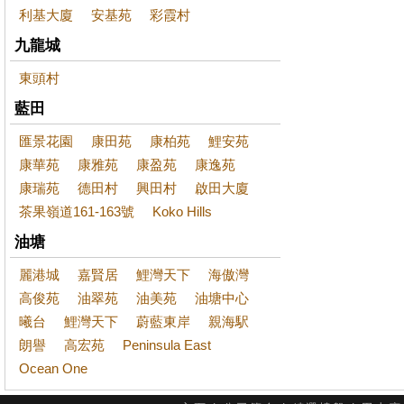
利基大廈
安基苑
彩霞村
九龍城
東頭村
藍田
匯景花園
康田苑
康柏苑
鯉安苑
康華苑
康雅苑
康盈苑
康逸苑
康瑞苑
德田村
興田村
啟田大廈
茶果嶺道161-163號
Koko Hills
油塘
麗港城
嘉賢居
鯉灣天下
海傲灣
高俊苑
油翠苑
油美苑
油塘中心
曦台
鯉灣天下
蔚藍東岸
親海駅
朗譽
高宏苑
Peninsula East
Ocean One