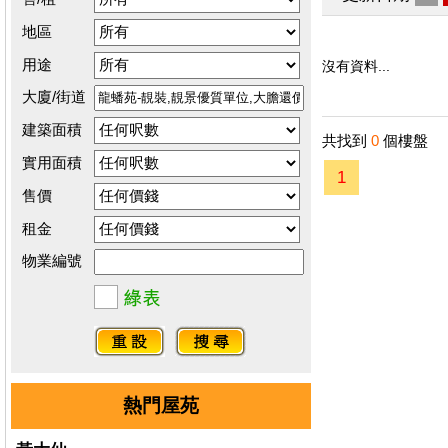
地區
用途
沒有資料...
大廈/街道
建築面積
共找到
0
個樓盤
實用面積
1
售價
租金
物業編號
熱門屋苑