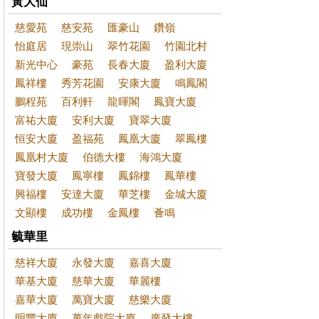
黃大仙
慈愛苑
慈安苑
匯豪山
鑽嶺
怡庭居
現崇山
翠竹花園
竹園北村
新光中心
豪苑
長春大廈
盈利大廈
鳳祥樓
秀芳花園
安康大廈
鳴鳳閣
鵬程苑
百利軒
龍暉閣
鳳寶大廈
富祐大廈
安利大廈
寶翠大廈
恒安大廈
盈福苑
鳳凰大廈
翠鳳樓
鳳凰村大廈
伯德大樓
海鴻大廈
寶發大廈
鳳寧樓
鳳錦樓
鳳華樓
興福樓
安達大廈
華芝樓
金城大廈
文顯樓
成功樓
金鳳樓
薈鳴
毓華里
慈祥大廈
永發大廈
嘉喜大廈
華基大廈
慈華大廈
華麗樓
嘉華大廈
萬寶大廈
慈樂大廈
明豐大廈
萬年戲院大廈
廣發大樓