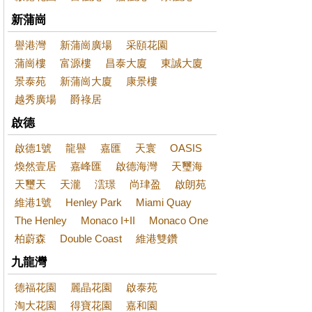
新蒲崗
譽港灣
新蒲崗廣場
采頤花園
蒲崗樓
富源樓
昌泰大廈
東誠大廈
景泰苑
新蒲崗大廈
康景樓
越秀廣場
爵祿居
啟德
啟德1號
龍譽
嘉匯
天寰
OASIS
煥然壹居
嘉峰匯
啟德海灣
天璽海
天璽天
天瀧
澐璟
尚珒盈
啟朗苑
維港1號
Henley Park
Miami Quay
The Henley
Monaco I+II
Monaco One
柏蔚森
Double Coast
維港雙鑽
九龍灣
德福花園
麗晶花園
啟泰苑
淘大花園
得寶花園
嘉和園