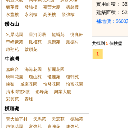
實用面積：
38
毓華樓
發強樓
嘉茜大廈
德慈樓
建築面積：
52
永豐樓
永利樓
高美樓
發強樓
補地價：$60
鑽石山
宏景花園
星河明居
龍蟠苑
悅庭軒
帝峰豪苑
鳳禮苑
鳳鑽苑
鳳德村
共找到
5
個樓盤
啟翔苑
啟鑽苑
1
牛池灣
嘉峰台
海港花園
新麗花園
曉暉花園
瓊山苑
瓊麗苑
瓊軒苑
峻弦
威豪花園
怡發花園
怡富花園
清水灣道8號
彩峰苑
興業大廈
彩興苑
泰峰
橫頭磡
黃大仙下村
天馬苑
天宏苑
德強苑
啟德花園
富強苑
嘉強苑
康強苑