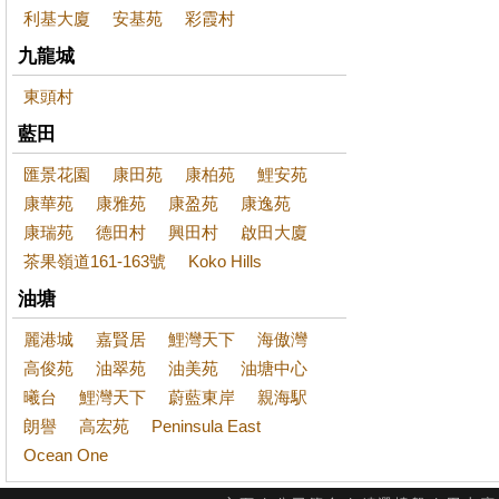
利基大廈
安基苑
彩霞村
九龍城
東頭村
藍田
匯景花園
康田苑
康柏苑
鯉安苑
康華苑
康雅苑
康盈苑
康逸苑
康瑞苑
德田村
興田村
啟田大廈
茶果嶺道161-163號
Koko Hills
油塘
麗港城
嘉賢居
鯉灣天下
海傲灣
高俊苑
油翠苑
油美苑
油塘中心
曦台
鯉灣天下
蔚藍東岸
親海駅
朗譽
高宏苑
Peninsula East
Ocean One