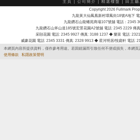
主頁
|
公司簡介
|
精選樓盤
|
田土廳
Copyright 2026 Fullmark 
九龍黃大仙鳳凰新村環鳳街18號A地下 電話：232
九龍鑽石山龍蟠苑商場107號舖 電話：2345 303
九龍鑽石山斧山道185號宏景花園A2號舖 電話: 2345 2229 傳真: 
采頣花園 電話: 2345 9927 傳真: 3188 1237 ◆ 樂富 電話: 2321 
威豪花園 電話: 2345 3331 傳真: 2328 9913 ◆ 星河明居/悅庭軒 電話: 2116
本網頁內容所提供資料，僅作參考用途。若因錯漏而引致任何不便或損失，本網頁
使用條款
私隱政策聲明