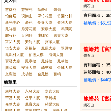
黃大仙
鑽石山
慈愛苑
慈安苑
匯豪山
鑽嶺
實用面積：
38
怡庭居
現崇山
翠竹花園
竹園北村
新光中心
豪苑
長春大廈
盈利大廈
補地價：$51
鳳祥樓
秀芳花園
安康大廈
鳴鳳閣
鵬程苑
百利軒
龍暉閣
鳳寶大廈
富祐大廈
安利大廈
寶翠大廈
恒安大廈
盈福苑
鳳凰大廈
翠鳳樓
龍蟠苑【富
鳳凰村大廈
伯德大樓
海鴻大廈
鑽石山
寶發大廈
鳳寧樓
鳳錦樓
鳳華樓
實用面積：
35
興福樓
安達大廈
華芝樓
金城大廈
建築面積：
48
文顯樓
成功樓
金鳳樓
薈鳴
補地價：$44
毓華里
慈祥大廈
永發大廈
嘉喜大廈
華基大廈
慈華大廈
華麗樓
龍蟠苑【富
嘉華大廈
萬寶大廈
慈樂大廈
鑽石山
明豐大廈
萬年戲院大廈
廣發大樓