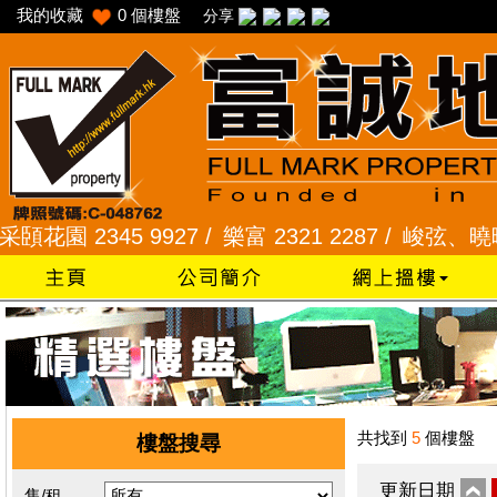
我的收藏
0
個樓盤
分享
園 2345 9927 /
樂富 2321 2287 /
峻弦、曉暉花園 2
共找到
5
個樓盤
樓盤搜尋
更新日期
售/租