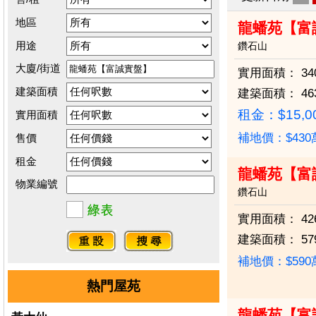
地區
龍蟠苑【富
用途
鑽石山
大廈/街道
實用面積：
34
建築面積
建築面積：
46
租金：$15,0
實用面積
補地價：$43
售價
租金
龍蟠苑【富
物業編號
鑽石山
實用面積：
42
建築面積：
57
補地價：$59
熱門屋苑
龍蟠苑【富