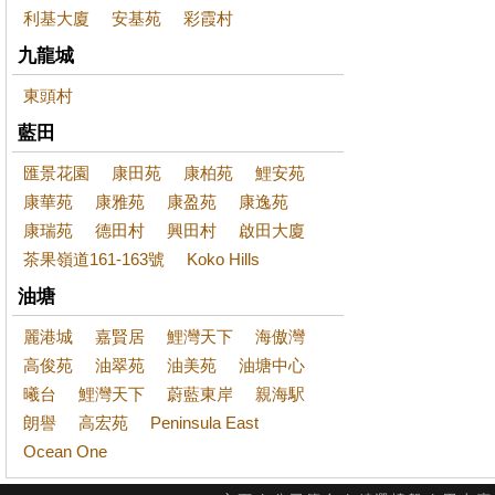
利基大廈
安基苑
彩霞村
九龍城
東頭村
藍田
匯景花園
康田苑
康柏苑
鯉安苑
康華苑
康雅苑
康盈苑
康逸苑
康瑞苑
德田村
興田村
啟田大廈
茶果嶺道161-163號
Koko Hills
油塘
麗港城
嘉賢居
鯉灣天下
海傲灣
高俊苑
油翠苑
油美苑
油塘中心
曦台
鯉灣天下
蔚藍東岸
親海駅
朗譽
高宏苑
Peninsula East
Ocean One