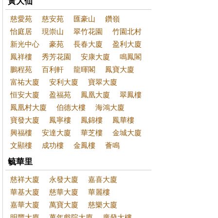
黃大仙
慈愛苑
慈安苑
匯豪山
鑽嶺
怡庭居
現崇山
翠竹花園
竹園北村
新光中心
豪苑
長春大廈
盈利大廈
鳳祥樓
秀芳花園
安康大廈
鳴鳳閣
鵬程苑
百利軒
龍暉閣
鳳寶大廈
富祐大廈
安利大廈
寶翠大廈
恒安大廈
盈福苑
鳳凰大廈
翠鳳樓
鳳凰村大廈
伯德大樓
海鴻大廈
寶發大廈
鳳寧樓
鳳錦樓
鳳華樓
興福樓
安達大廈
華芝樓
金城大廈
文顯樓
成功樓
金鳳樓
薈鳴
毓華里
慈祥大廈
永發大廈
嘉喜大廈
華基大廈
慈華大廈
華麗樓
嘉華大廈
萬寶大廈
慈樂大廈
明豐大廈
萬年戲院大廈
廣發大樓