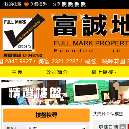
我的收藏
0
個樓盤
分享
 9927 /
樂富 2321 2287 /
峻弦、曉暉花園 2345 1
共找到
0
個樓盤
樓盤搜尋
更新日期
售/租