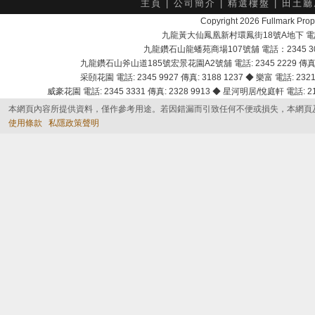
主頁
|
公司簡介
|
精選樓盤
|
田土廳
Copyright 2026 Fullmark 
九龍黃大仙鳳凰新村環鳳街18號A地下 電話：232
九龍鑽石山龍蟠苑商場107號舖 電話：2345 303
九龍鑽石山斧山道185號宏景花園A2號舖 電話: 2345 2229 傳真: 
采頣花園 電話: 2345 9927 傳真: 3188 1237 ◆ 樂富 電話: 2321 
威豪花園 電話: 2345 3331 傳真: 2328 9913 ◆ 星河明居/悅庭軒 電話: 2116
本網頁內容所提供資料，僅作參考用途。若因錯漏而引致任何不便或損失，本網頁
使用條款
私隱政策聲明