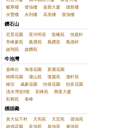
毓華樓
發強樓
嘉茜大廈
德慈樓
永豐樓
永利樓
高美樓
發強樓
鑽石山
宏景花園
星河明居
龍蟠苑
悅庭軒
帝峰豪苑
鳳禮苑
鳳鑽苑
鳳德村
啟翔苑
啟鑽苑
牛池灣
嘉峰台
海港花園
新麗花園
曉暉花園
瓊山苑
瓊麗苑
瓊軒苑
峻弦
威豪花園
怡發花園
怡富花園
清水灣道8號
彩峰苑
興業大廈
彩興苑
泰峰
橫頭磡
黃大仙下村
天馬苑
天宏苑
德強苑
啟德花園
富強苑
嘉強苑
康強苑