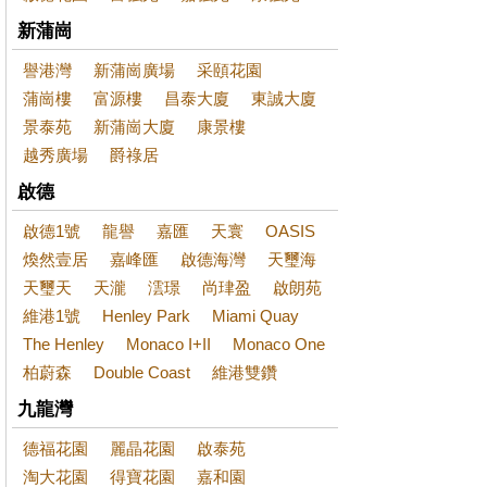
新蒲崗
譽港灣
新蒲崗廣場
采頤花園
蒲崗樓
富源樓
昌泰大廈
東誠大廈
景泰苑
新蒲崗大廈
康景樓
越秀廣場
爵祿居
啟德
啟德1號
龍譽
嘉匯
天寰
OASIS
煥然壹居
嘉峰匯
啟德海灣
天璽海
天璽天
天瀧
澐璟
尚珒盈
啟朗苑
維港1號
Henley Park
Miami Quay
The Henley
Monaco I+II
Monaco One
柏蔚森
Double Coast
維港雙鑽
九龍灣
德福花園
麗晶花園
啟泰苑
淘大花園
得寶花園
嘉和園