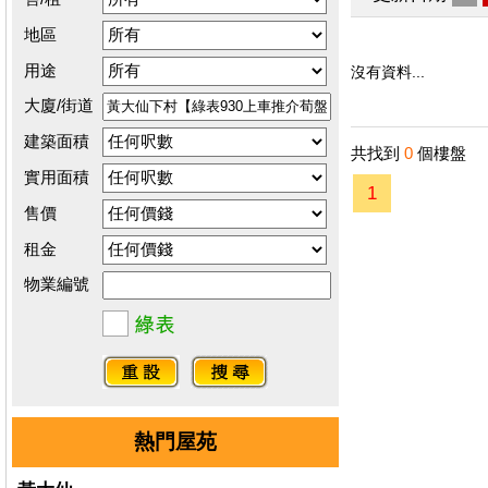
地區
用途
沒有資料...
大廈/街道
建築面積
共找到
0
個樓盤
實用面積
1
售價
租金
物業編號
熱門屋苑