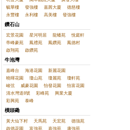
毓華樓
發強樓
嘉茜大廈
德慈樓
永豐樓
永利樓
高美樓
發強樓
鑽石山
宏景花園
星河明居
龍蟠苑
悅庭軒
帝峰豪苑
鳳禮苑
鳳鑽苑
鳳德村
啟翔苑
啟鑽苑
牛池灣
嘉峰台
海港花園
新麗花園
曉暉花園
瓊山苑
瓊麗苑
瓊軒苑
峻弦
威豪花園
怡發花園
怡富花園
清水灣道8號
彩峰苑
興業大廈
彩興苑
泰峰
橫頭磡
黃大仙下村
天馬苑
天宏苑
德強苑
啟德花園
富強苑
嘉強苑
康強苑