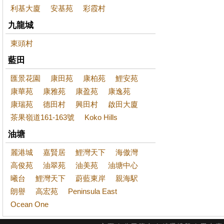
利基大廈
安基苑
彩霞村
九龍城
東頭村
藍田
匯景花園
康田苑
康柏苑
鯉安苑
康華苑
康雅苑
康盈苑
康逸苑
康瑞苑
德田村
興田村
啟田大廈
茶果嶺道161-163號
Koko Hills
油塘
麗港城
嘉賢居
鯉灣天下
海傲灣
高俊苑
油翠苑
油美苑
油塘中心
曦台
鯉灣天下
蔚藍東岸
親海駅
朗譽
高宏苑
Peninsula East
Ocean One