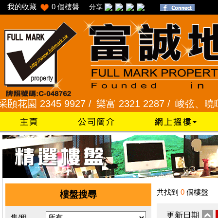
我的收藏
0
個樓盤
分享
園 2345 9927 /
樂富 2321 2287 /
峻弦、曉暉花園 2
共找到
0
個樓盤
樓盤搜尋
更新日期
售/租