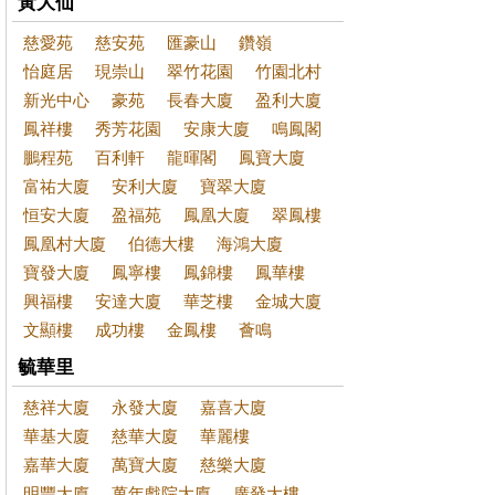
黃大仙
慈愛苑
慈安苑
匯豪山
鑽嶺
怡庭居
現崇山
翠竹花園
竹園北村
新光中心
豪苑
長春大廈
盈利大廈
鳳祥樓
秀芳花園
安康大廈
鳴鳳閣
鵬程苑
百利軒
龍暉閣
鳳寶大廈
富祐大廈
安利大廈
寶翠大廈
恒安大廈
盈福苑
鳳凰大廈
翠鳳樓
鳳凰村大廈
伯德大樓
海鴻大廈
寶發大廈
鳳寧樓
鳳錦樓
鳳華樓
興福樓
安達大廈
華芝樓
金城大廈
文顯樓
成功樓
金鳳樓
薈鳴
毓華里
慈祥大廈
永發大廈
嘉喜大廈
華基大廈
慈華大廈
華麗樓
嘉華大廈
萬寶大廈
慈樂大廈
明豐大廈
萬年戲院大廈
廣發大樓