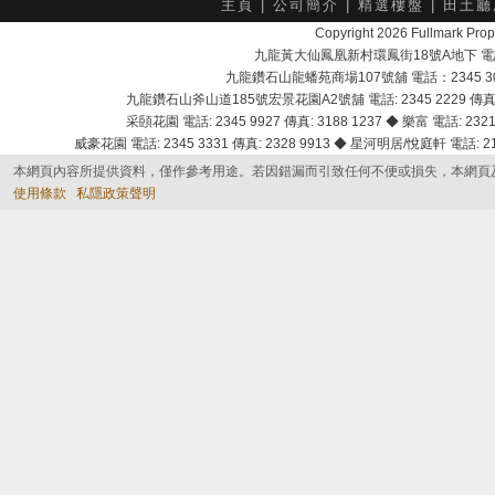
主頁
|
公司簡介
|
精選樓盤
|
田土廳
Copyright 2026 Fullmark 
九龍黃大仙鳳凰新村環鳳街18號A地下 電話：232
九龍鑽石山龍蟠苑商場107號舖 電話：2345 303
九龍鑽石山斧山道185號宏景花園A2號舖 電話: 2345 2229 傳真: 
采頣花園 電話: 2345 9927 傳真: 3188 1237 ◆ 樂富 電話: 2321 
威豪花園 電話: 2345 3331 傳真: 2328 9913 ◆ 星河明居/悅庭軒 電話: 2116
本網頁內容所提供資料，僅作參考用途。若因錯漏而引致任何不便或損失，本網頁
使用條款
私隱政策聲明