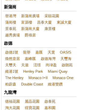
新蒲崗
譽港灣
新蒲崗廣場
采頤花園
蒲崗樓
富源樓
昌泰大廈
東誠大廈
景泰苑
新蒲崗大廈
康景樓
越秀廣場
爵祿居
啟德
啟德1號
龍譽
嘉匯
天寰
OASIS
煥然壹居
嘉峰匯
啟德海灣
天璽海
天璽天
天瀧
澐璟
尚珒盈
啟朗苑
維港1號
Henley Park
Miami Quay
The Henley
Monaco I+II
Monaco One
柏蔚森
Double Coast
維港雙鑽
九龍灣
德福花園
麗晶花園
啟泰苑
淘大花園
得寶花園
嘉和園