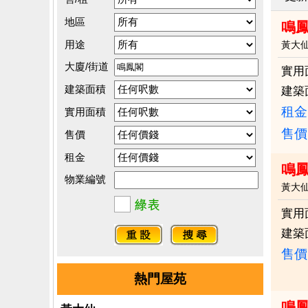
地區
鳴
用途
黃大
大廈/街道
實用
建築面積
建築
租金：
實用面積
售價
售價
租金
鳴鳳
物業編號
黃大
實用
建築
售價
熱門屋苑
鳴鳳