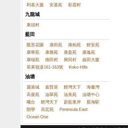
利基大廈
安基苑
彩霞村
九龍城
東頭村
藍田
匯景花園
康田苑
康柏苑
鯉安苑
康華苑
康雅苑
康盈苑
康逸苑
康瑞苑
德田村
興田村
啟田大廈
茶果嶺道161-163號
Koko Hills
油塘
麗港城
嘉賢居
鯉灣天下
海傲灣
高俊苑
油翠苑
油美苑
油塘中心
曦台
鯉灣天下
蔚藍東岸
親海駅
朗譽
高宏苑
Peninsula East
Ocean One