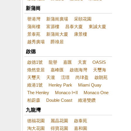
新蒲崗
譽港灣
新蒲崗廣場
采頤花園
蒲崗樓
富源樓
昌泰大廈
東誠大廈
景泰苑
新蒲崗大廈
康景樓
越秀廣場
爵祿居
啟德
啟德1號
龍譽
嘉匯
天寰
OASIS
煥然壹居
嘉峰匯
啟德海灣
天璽海
天璽天
天瀧
澐璟
尚珒盈
啟朗苑
維港1號
Henley Park
Miami Quay
The Henley
Monaco I+II
Monaco One
柏蔚森
Double Coast
維港雙鑽
九龍灣
德福花園
麗晶花園
啟泰苑
淘大花園
得寶花園
嘉和園