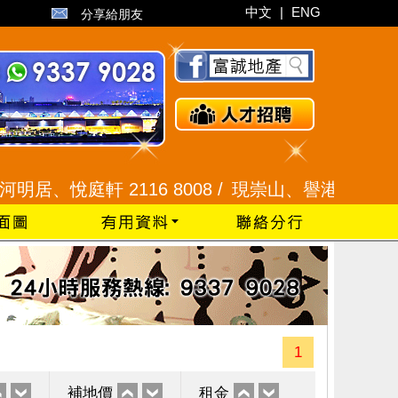
中文
|
ENG
分享給朋友
悅庭軒 2116 8008 /
現崇山、譽港灣 2345 9926
1
補地價
租金