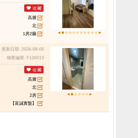
高層
北
1房2廳
更新日期: 2026-08-05
物業編號: F126013
高層
北
2房
【富誠實盤】