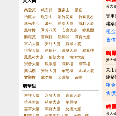
黃大仙
黃大
慈愛苑
慈安苑
匯豪山
鑽嶺
實用
怡庭居
現崇山
翠竹花園
竹園北村
新光中心
豪苑
長春大廈
盈利大廈
建築
鳳祥樓
秀芳花園
安康大廈
鳴鳳閣
租金：
鵬程苑
百利軒
龍暉閣
鳳寶大廈
售價
富祐大廈
安利大廈
寶翠大廈
恒安大廈
盈福苑
鳳凰大廈
翠鳳樓
鳴
鳳凰村大廈
伯德大樓
海鴻大廈
黃大
寶發大廈
鳳寧樓
鳳錦樓
鳳華樓
實用
興福樓
安達大廈
華芝樓
金城大廈
建築
文顯樓
成功樓
金鳳樓
薈鳴
租金：
毓華里
售價
慈祥大廈
永發大廈
嘉喜大廈
華基大廈
慈華大廈
華麗樓
鳴鳳
嘉華大廈
萬寶大廈
慈樂大廈
黃大
明豐大廈
萬年戲院大廈
廣發大樓