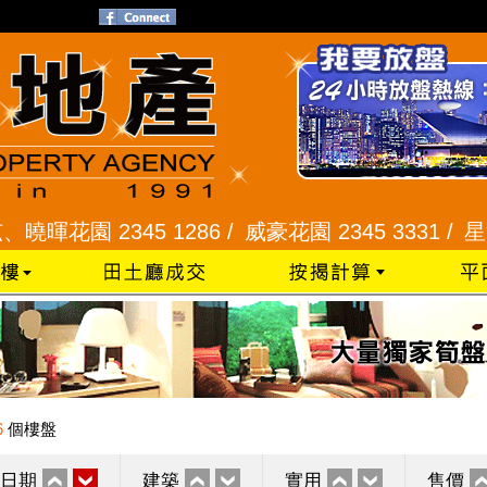
園 2345 1286 /
威豪花園 2345 3331 /
星河明居、
6
個樓盤
日期
建築
實用
售價