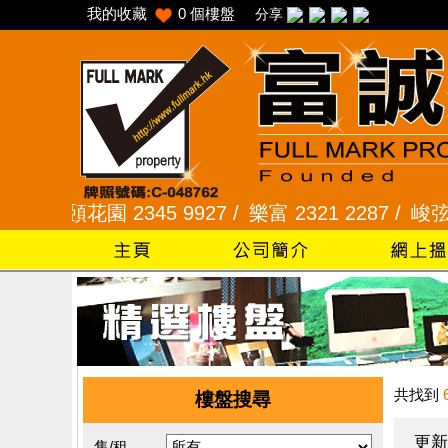
我的收藏
0
個樓盤
分享
采頣花園 2345 9927 /
樂富 2321 2287 /
峻弦、曉暉花
共找到
樓盤搜尋
更新
售/租