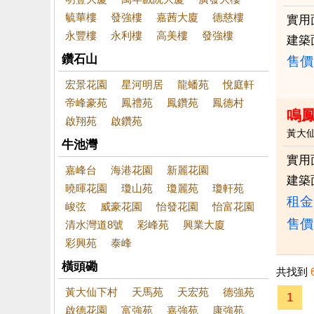
毓華樓
發強樓
嘉茜大廈
德慈樓
實用
永豐樓
永利樓
高美樓
發強樓
建築
鑽石山
售價
宏景花園
星河明居
龍蟠苑
悅庭軒
帝峰豪苑
鳳禮苑
鳳鑽苑
鳳德村
鳴
啟翔苑
啟鑽苑
黃大
牛池灣
實用
嘉峰台
海港花園
新麗花園
建築
曉暉花園
瓊山苑
瓊麗苑
瓊軒苑
租金：
峻弦
威豪花園
怡發花園
怡富花園
售價
清水灣道8號
彩峰苑
興業大廈
彩興苑
泰峰
橫頭磡
共找到
黃大仙下村
天馬苑
天宏苑
德強苑
1
啟德花園
富強苑
嘉強苑
康強苑