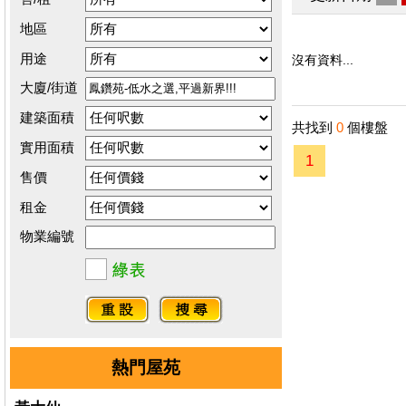
地區
用途
沒有資料...
大廈/街道
建築面積
共找到
0
個樓盤
實用面積
1
售價
租金
物業編號
熱門屋苑