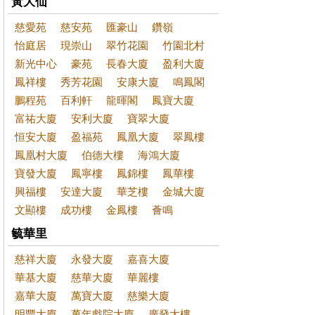
黃大仙
慈愛苑
慈安苑
匯豪山
鑽嶺
怡庭居
現崇山
翠竹花園
竹園北村
新光中心
豪苑
長春大廈
盈利大廈
鳳祥樓
秀芳花園
安康大廈
鳴鳳閣
鵬程苑
百利軒
龍暉閣
鳳寶大廈
富祐大廈
安利大廈
寶翠大廈
恒安大廈
盈福苑
鳳凰大廈
翠鳳樓
鳳凰村大廈
伯德大樓
海鴻大廈
寶發大廈
鳳寧樓
鳳錦樓
鳳華樓
興福樓
安達大廈
華芝樓
金城大廈
文顯樓
成功樓
金鳳樓
薈鳴
毓華里
慈祥大廈
永發大廈
嘉喜大廈
華基大廈
慈華大廈
華麗樓
嘉華大廈
萬寶大廈
慈樂大廈
明豐大廈
萬年戲院大廈
廣發大樓