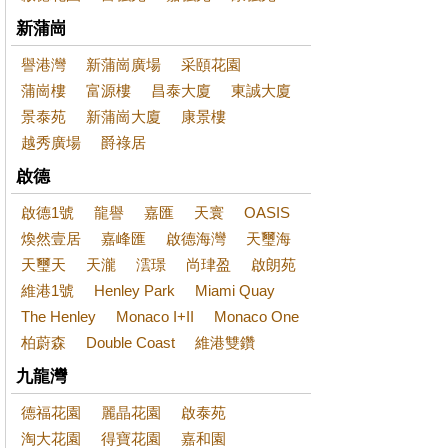
新蒲崗
譽港灣
新蒲崗廣場
采頤花園
蒲崗樓
富源樓
昌泰大廈
東誠大廈
景泰苑
新蒲崗大廈
康景樓
越秀廣場
爵祿居
啟德
啟德1號
龍譽
嘉匯
天寰
OASIS
煥然壹居
嘉峰匯
啟德海灣
天璽海
天璽天
天瀧
澐璟
尚珒盈
啟朗苑
維港1號
Henley Park
Miami Quay
The Henley
Monaco I+II
Monaco One
柏蔚森
Double Coast
維港雙鑽
九龍灣
德福花園
麗晶花園
啟泰苑
淘大花園
得寶花園
嘉和園