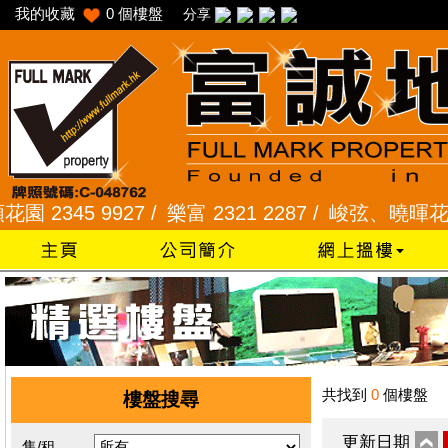
我的收藏
0
個樓盤
分享
345 9927 /
樂富 2321 2287 /
峻弦、曉暉花園 2345
共找到
0
個樓盤
樓盤搜尋
更新日期
售/租