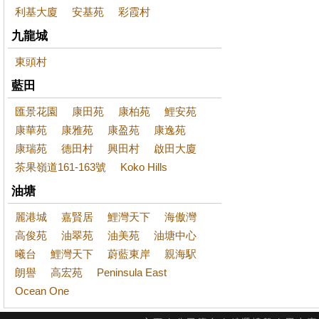
利基大廈
安基苑
彩霞村
九龍城
東頭村
藍田
匯景花園
康田苑
康柏苑
鯉安苑
康華苑
康雅苑
康盈苑
康逸苑
康瑞苑
德田村
興田村
啟田大廈
茶果嶺道161-163號
Koko Hills
油塘
麗港城
嘉賢居
鯉灣天下
海傲灣
高俊苑
油翠苑
油美苑
油塘中心
曦台
鯉灣天下
蔚藍東岸
親海駅
朗譽
高宏苑
Peninsula East
Ocean One