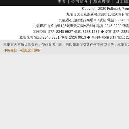
主頁
|
公司簡介
|
精選樓盤
|
田土廳
Copyright 2026 Fullmark 
九龍黃大仙鳳凰新村環鳳街18號A地下 電話：232
九龍鑽石山龍蟠苑商場107號舖 電話：2345 303
九龍鑽石山斧山道185號宏景花園A2號舖 電話: 2345 2229 傳真: 
采頣花園 電話: 2345 9927 傳真: 3188 1237 ◆ 樂富 電話: 2321 
威豪花園 電話: 2345 3331 傳真: 2328 9913 ◆ 星河明居/悅庭軒 電話: 2116
本網頁內容所提供資料，僅作參考用途。若因錯漏而引致任何不便或損失，本網頁
使用條款
私隱政策聲明