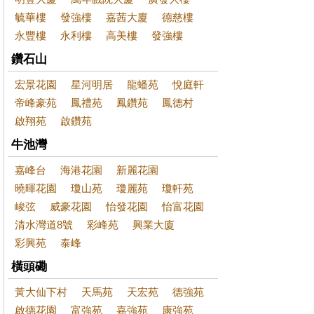
毓華樓
發強樓
嘉茜大廈
德慈樓
永豐樓
永利樓
高美樓
發強樓
鑽石山
宏景花園
星河明居
龍蟠苑
悅庭軒
帝峰豪苑
鳳禮苑
鳳鑽苑
鳳德村
啟翔苑
啟鑽苑
牛池灣
嘉峰台
海港花園
新麗花園
曉暉花園
瓊山苑
瓊麗苑
瓊軒苑
峻弦
威豪花園
怡發花園
怡富花園
清水灣道8號
彩峰苑
興業大廈
彩興苑
泰峰
橫頭磡
黃大仙下村
天馬苑
天宏苑
德強苑
啟德花園
富強苑
嘉強苑
康強苑