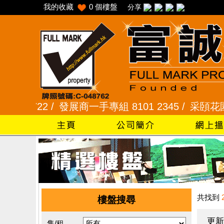
我的收藏
0
個樓盤
分享
7722 /
發展商一手專組 8101 2345 /
采頣花園 2345
共找到
樓盤搜尋
更新
售/租