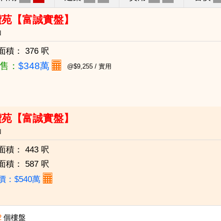
鑽苑【富誠實盤】
山
面積：
376 呎
售：
$348萬
@$9,255 / 實用
鑽苑【富誠實盤】
山
面積：
443 呎
面積：
587 呎
價：$540萬
2
個樓盤