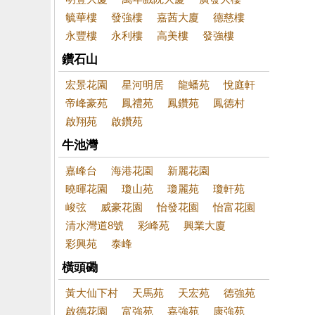
毓華樓
發強樓
嘉茜大廈
德慈樓
永豐樓
永利樓
高美樓
發強樓
鑽石山
宏景花園
星河明居
龍蟠苑
悅庭軒
帝峰豪苑
鳳禮苑
鳳鑽苑
鳳德村
啟翔苑
啟鑽苑
牛池灣
嘉峰台
海港花園
新麗花園
曉暉花園
瓊山苑
瓊麗苑
瓊軒苑
峻弦
威豪花園
怡發花園
怡富花園
清水灣道8號
彩峰苑
興業大廈
彩興苑
泰峰
橫頭磡
黃大仙下村
天馬苑
天宏苑
德強苑
啟德花園
富強苑
嘉強苑
康強苑