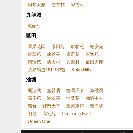
利基大廈
安基苑
彩霞村
九龍城
東頭村
藍田
匯景花園
康田苑
康柏苑
鯉安苑
康華苑
康雅苑
康盈苑
康逸苑
康瑞苑
德田村
興田村
啟田大廈
茶果嶺道161-163號
Koko Hills
油塘
麗港城
嘉賢居
鯉灣天下
海傲灣
高俊苑
油翠苑
油美苑
油塘中心
曦台
鯉灣天下
蔚藍東岸
親海駅
朗譽
高宏苑
Peninsula East
Ocean One