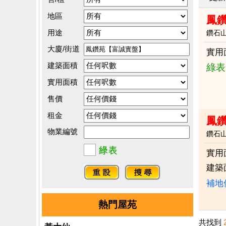
地區
鳳
用途
鑽石
大廈/街道
實用
建築面積
綠表
實用面積
售價
租金
鳳
物業編號
鑽石
實用
建築
補地
熱門屋苑
共找到