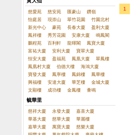
黃大仙
1
慈愛苑
慈安苑
匯豪山
鑽嶺
怡庭居
現崇山
翠竹花園
竹園北村
新光中心
豪苑
長春大廈
盈利大廈
鳳祥樓
秀芳花園
安康大廈
鳴鳳閣
鵬程苑
百利軒
龍暉閣
鳳寶大廈
富祐大廈
安利大廈
寶翠大廈
恒安大廈
盈福苑
鳳凰大廈
翠鳳樓
鳳凰村大廈
伯德大樓
海鴻大廈
寶發大廈
鳳寧樓
鳳錦樓
鳳華樓
興福樓
安達大廈
華芝樓
金城大廈
文顯樓
成功樓
金鳳樓
薈鳴
毓華里
慈祥大廈
永發大廈
嘉喜大廈
華基大廈
慈華大廈
華麗樓
嘉華大廈
萬寶大廈
慈樂大廈
明豐大廈
萬年戲院大廈
廣發大樓