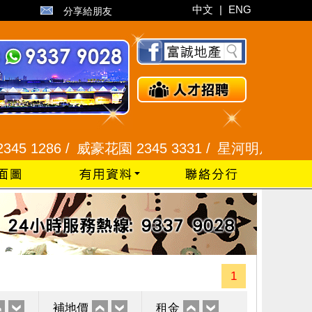
中文
|
ENG
分享給朋友
86 /
威豪花園 2345 3331 /
星河明居、悅庭軒 2116
1
補地價
租金