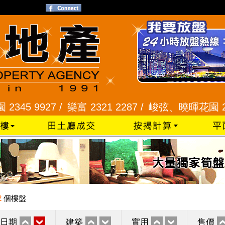
 9927 /
樂富 2321 2287 /
峻弦、曉暉花園 2345 12
2
個樓盤
日期
建築
實用
售價