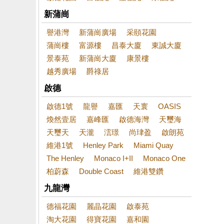
新蒲崗
譽港灣
新蒲崗廣場
采頤花園
蒲崗樓
富源樓
昌泰大廈
東誠大廈
景泰苑
新蒲崗大廈
康景樓
越秀廣場
爵祿居
啟德
啟德1號
龍譽
嘉匯
天寰
OASIS
煥然壹居
嘉峰匯
啟德海灣
天璽海
天璽天
天瀧
澐璟
尚珒盈
啟朗苑
維港1號
Henley Park
Miami Quay
The Henley
Monaco I+II
Monaco One
柏蔚森
Double Coast
維港雙鑽
九龍灣
德福花園
麗晶花園
啟泰苑
淘大花園
得寶花園
嘉和園