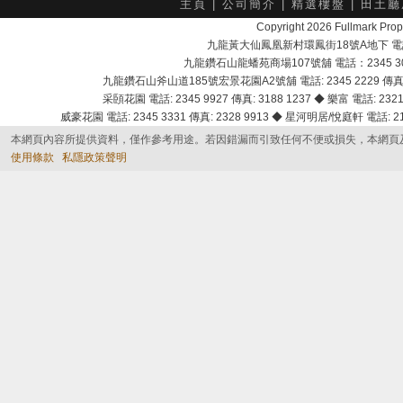
主頁
|
公司簡介
|
精選樓盤
|
田土廳
Copyright 2026 Fullmark 
九龍黃大仙鳳凰新村環鳳街18號A地下 電話：232
九龍鑽石山龍蟠苑商場107號舖 電話：2345 303
九龍鑽石山斧山道185號宏景花園A2號舖 電話: 2345 2229 傳真: 
采頣花園 電話: 2345 9927 傳真: 3188 1237 ◆ 樂富 電話: 2321 
威豪花園 電話: 2345 3331 傳真: 2328 9913 ◆ 星河明居/悅庭軒 電話: 2116
本網頁內容所提供資料，僅作參考用途。若因錯漏而引致任何不便或損失，本網頁
使用條款
私隱政策聲明