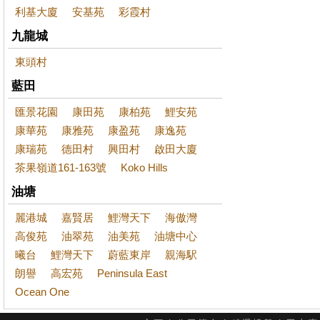
利基大廈
安基苑
彩霞村
九龍城
東頭村
藍田
匯景花園
康田苑
康柏苑
鯉安苑
康華苑
康雅苑
康盈苑
康逸苑
康瑞苑
德田村
興田村
啟田大廈
茶果嶺道161-163號
Koko Hills
油塘
麗港城
嘉賢居
鯉灣天下
海傲灣
高俊苑
油翠苑
油美苑
油塘中心
曦台
鯉灣天下
蔚藍東岸
親海駅
朗譽
高宏苑
Peninsula East
Ocean One