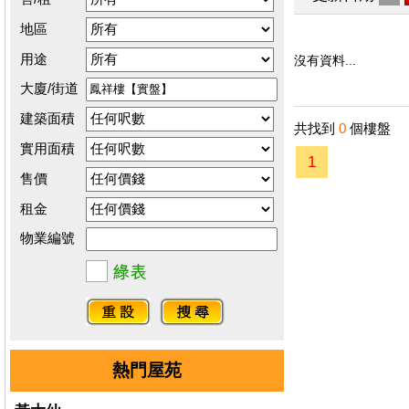
地區
用途
沒有資料...
大廈/街道
建築面積
共找到
0
個樓盤
實用面積
1
售價
租金
物業編號
熱門屋苑