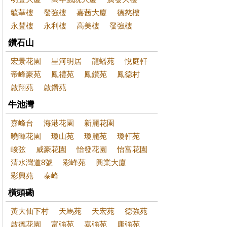
毓華樓
發強樓
嘉茜大廈
德慈樓
永豐樓
永利樓
高美樓
發強樓
鑽石山
宏景花園
星河明居
龍蟠苑
悅庭軒
帝峰豪苑
鳳禮苑
鳳鑽苑
鳳德村
啟翔苑
啟鑽苑
牛池灣
嘉峰台
海港花園
新麗花園
曉暉花園
瓊山苑
瓊麗苑
瓊軒苑
峻弦
威豪花園
怡發花園
怡富花園
清水灣道8號
彩峰苑
興業大廈
彩興苑
泰峰
橫頭磡
黃大仙下村
天馬苑
天宏苑
德強苑
啟德花園
富強苑
嘉強苑
康強苑