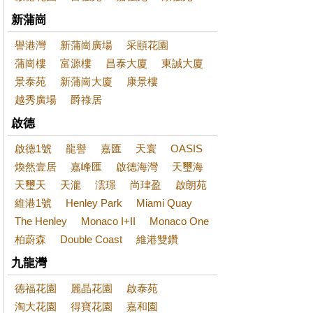
新蒲崗
譽港灣
新蒲崗廣場
采頤花園
蒲崗樓
富源樓
昌泰大廈
東誠大廈
景泰苑
新蒲崗大廈
康景樓
越秀廣場
爵祿居
啟德
啟德1號
龍譽
嘉匯
天寰
OASIS
煥然壹居
嘉峰匯
啟德海灣
天璽海
天璽天
天瀧
澐璟
尚珒盈
啟朗苑
維港1號
Henley Park
Miami Quay
The Henley
Monaco I+II
Monaco One
柏蔚森
Double Coast
維港雙鑽
九龍灣
德福花園
麗晶花園
啟泰苑
淘大花園
得寶花園
嘉和園