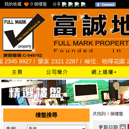
我的收藏
0
個樓盤
分享
 9927 /
樂富 2321 2287 /
峻弦、曉暉花園 2345 1
共找到
0
個樓盤
樓盤搜尋
更新日期
售/租