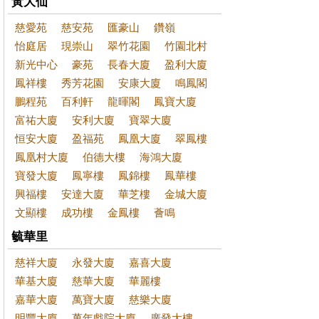
黃大仙
慈愛苑
慈安苑
匯豪山
鑽嶺
怡庭居
現崇山
翠竹花園
竹園北村
新光中心
豪苑
長春大廈
盈利大廈
鳳祥樓
秀芳花園
安康大廈
鳴鳳閣
鵬程苑
百利軒
龍暉閣
鳳寶大廈
富祐大廈
安利大廈
寶翠大廈
恒安大廈
盈福苑
鳳凰大廈
翠鳳樓
鳳凰村大廈
伯德大樓
海鴻大廈
寶發大廈
鳳寧樓
鳳錦樓
鳳華樓
興福樓
安達大廈
華芝樓
金城大廈
文顯樓
成功樓
金鳳樓
薈鳴
毓華里
慈祥大廈
永發大廈
嘉喜大廈
華基大廈
慈華大廈
華麗樓
嘉華大廈
萬寶大廈
慈樂大廈
明豐大廈
萬年戲院大廈
廣發大樓