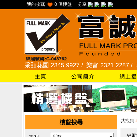
我的收藏
0
個樓盤
分享
 /
采頣花園 2345 9927 /
樂富 2321 2287 /
峻弦、曉
共找到
樓盤搜尋
更新
售/租