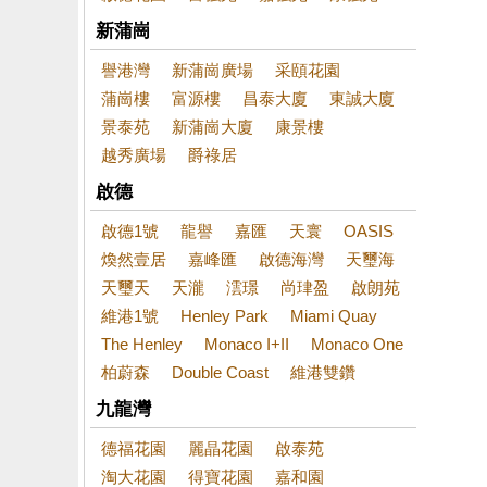
新蒲崗
譽港灣
新蒲崗廣場
采頤花園
蒲崗樓
富源樓
昌泰大廈
東誠大廈
景泰苑
新蒲崗大廈
康景樓
越秀廣場
爵祿居
啟德
啟德1號
龍譽
嘉匯
天寰
OASIS
煥然壹居
嘉峰匯
啟德海灣
天璽海
天璽天
天瀧
澐璟
尚珒盈
啟朗苑
維港1號
Henley Park
Miami Quay
The Henley
Monaco I+II
Monaco One
柏蔚森
Double Coast
維港雙鑽
九龍灣
德福花園
麗晶花園
啟泰苑
淘大花園
得寶花園
嘉和園