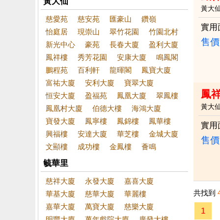
黃大仙
黃大
慈愛苑
慈安苑
匯豪山
鑽嶺
實用
怡庭居
現崇山
翠竹花園
竹園北村
售價
新光中心
豪苑
長春大廈
盈利大廈
鳳祥樓
秀芳花園
安康大廈
鳴鳳閣
鵬程苑
百利軒
龍暉閣
鳳寶大廈
富祐大廈
安利大廈
寶翠大廈
鳳
恒安大廈
盈福苑
鳳凰大廈
翠鳳樓
黃大
鳳凰村大廈
伯德大樓
海鴻大廈
寶發大廈
鳳寧樓
鳳錦樓
鳳華樓
實用
興福樓
安達大廈
華芝樓
金城大廈
售價
文顯樓
成功樓
金鳳樓
薈鳴
毓華里
慈祥大廈
永發大廈
嘉喜大廈
共找到
華基大廈
慈華大廈
華麗樓
嘉華大廈
萬寶大廈
慈樂大廈
1
明豐大廈
萬年戲院大廈
廣發大樓