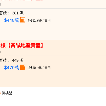
仙
面積：
381 呎
：
$448萬
@$11,759 / 實用
祥樓【富誠地產實盤】
仙
面積：
449 呎
：
$470萬
@$10,468 / 實用
4
個樓盤