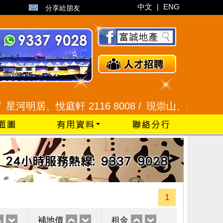
中文
|
ENG
分享給朋友
居、悅庭軒 2116 8008 /
現崇山、譽港灣 2345 99
1
補地價
租金