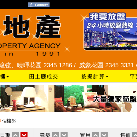
暉花園 2345 1286 /
威豪花園 2345 3331 /
星河明
4
個樓盤
日期
建築
實用
售價