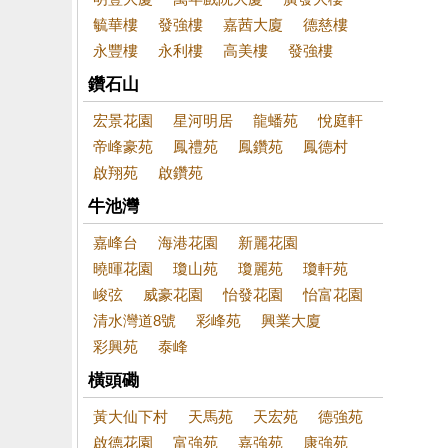
毓華樓
發強樓
嘉茜大廈
德慈樓
永豐樓
永利樓
高美樓
發強樓
鑽石山
宏景花園
星河明居
龍蟠苑
悅庭軒
帝峰豪苑
鳳禮苑
鳳鑽苑
鳳德村
啟翔苑
啟鑽苑
牛池灣
嘉峰台
海港花園
新麗花園
曉暉花園
瓊山苑
瓊麗苑
瓊軒苑
峻弦
威豪花園
怡發花園
怡富花園
清水灣道8號
彩峰苑
興業大廈
彩興苑
泰峰
橫頭磡
黃大仙下村
天馬苑
天宏苑
德強苑
啟德花園
富強苑
嘉強苑
康強苑