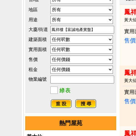
地區
鳳
用途
黃大
大廈/街道
實用
建築面積
售價
實用面積
售價
租金
鳳
物業編號
黃大
實用
售價
熱門屋苑
鳳