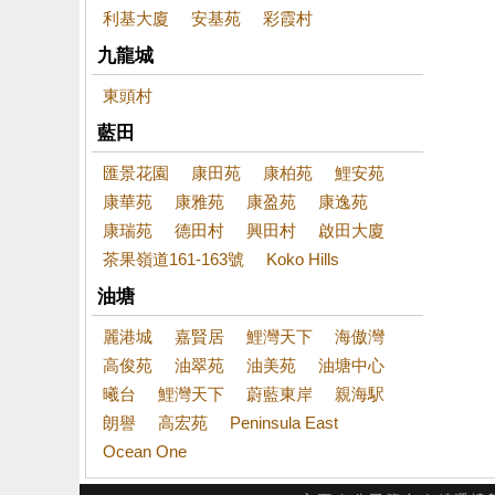
利基大廈
安基苑
彩霞村
九龍城
東頭村
藍田
匯景花園
康田苑
康柏苑
鯉安苑
康華苑
康雅苑
康盈苑
康逸苑
康瑞苑
德田村
興田村
啟田大廈
茶果嶺道161-163號
Koko Hills
油塘
麗港城
嘉賢居
鯉灣天下
海傲灣
高俊苑
油翠苑
油美苑
油塘中心
曦台
鯉灣天下
蔚藍東岸
親海駅
朗譽
高宏苑
Peninsula East
Ocean One