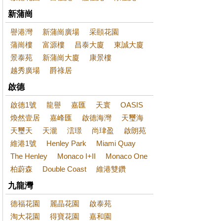
新蒲崗
譽港灣
新蒲崗廣場
采頤花園
蒲崗樓
富源樓
昌泰大廈
東誠大廈
景泰苑
新蒲崗大廈
康景樓
越秀廣場
爵祿居
啟德
啟德1號
龍譽
嘉匯
天寰
OASIS
煥然壹居
嘉峰匯
啟德海灣
天璽海
天璽天
天瀧
澐璟
尚珒盈
啟朗苑
維港1號
Henley Park
Miami Quay
The Henley
Monaco I+II
Monaco One
柏蔚森
Double Coast
維港雙鑽
九龍灣
德福花園
麗晶花園
啟泰苑
淘大花園
得寶花園
嘉和園