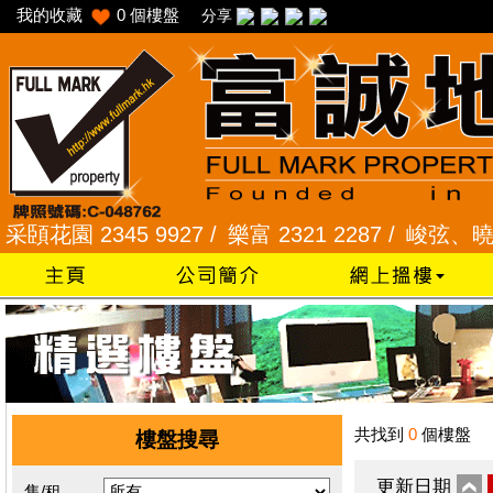
我的收藏
0
個樓盤
分享
園 2345 9927 /
樂富 2321 2287 /
峻弦、曉暉花園 2
共找到
0
個樓盤
樓盤搜尋
更新日期
售/租