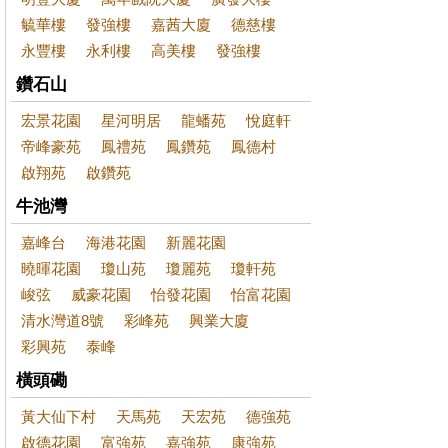
毓華樓
發強樓
嘉茜大廈
德慈樓
永豐樓
永利樓
高美樓
發強樓
鑽石山
宏景花園
星河明居
龍蟠苑
悅庭軒
帝峰豪苑
鳳禮苑
鳳鑽苑
鳳德村
啟翔苑
啟鑽苑
牛池灣
嘉峰台
海港花園
新麗花園
曉暉花園
瓊山苑
瓊麗苑
瓊軒苑
峻弦
威豪花園
怡發花園
怡富花園
清水灣道8號
彩峰苑
興業大廈
彩興苑
泰峰
橫頭磡
黃大仙下村
天馬苑
天宏苑
德強苑
啟德花園
富強苑
嘉強苑
康強苑