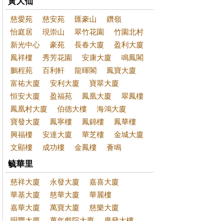
黃大仙
慈愛苑
慈安苑
匯豪山
鑽嶺
怡庭居
現崇山
翠竹花園
竹園北村
新光中心
豪苑
長春大廈
盈利大廈
鳳祥樓
秀芳花園
安康大廈
鳴鳳閣
鵬程苑
百利軒
龍暉閣
鳳寶大廈
富祐大廈
安利大廈
寶翠大廈
恒安大廈
盈福苑
鳳凰大廈
翠鳳樓
鳳凰村大廈
伯德大樓
海鴻大廈
寶發大廈
鳳寧樓
鳳錦樓
鳳華樓
興福樓
安達大廈
華芝樓
金城大廈
文顯樓
成功樓
金鳳樓
薈鳴
毓華里
慈祥大廈
永發大廈
嘉喜大廈
華基大廈
慈華大廈
華麗樓
嘉華大廈
萬寶大廈
慈樂大廈
明豐大廈
萬年戲院大廈
廣發大樓