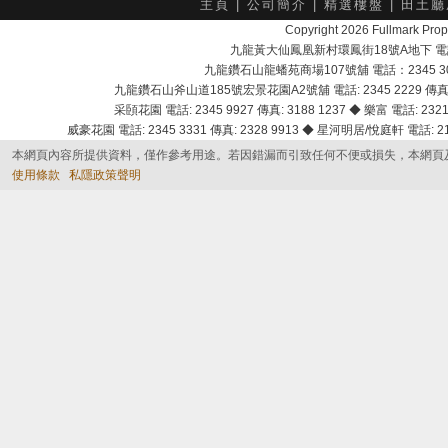
主頁
|
公司簡介
|
精選樓盤
|
田土廳
Copyright 2026 Fullmark 
九龍黃大仙鳳凰新村環鳳街18號A地下 電話：232
九龍鑽石山龍蟠苑商場107號舖 電話：2345 303
九龍鑽石山斧山道185號宏景花園A2號舖 電話: 2345 2229 傳真: 
采頣花園 電話: 2345 9927 傳真: 3188 1237 ◆ 樂富 電話: 2321 
威豪花園 電話: 2345 3331 傳真: 2328 9913 ◆ 星河明居/悅庭軒 電話: 2116
本網頁內容所提供資料，僅作參考用途。若因錯漏而引致任何不便或損失，本網頁
使用條款
私隱政策聲明