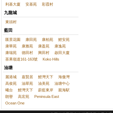
利基大廈
安基苑
彩霞村
九龍城
東頭村
藍田
匯景花園
康田苑
康柏苑
鯉安苑
康華苑
康雅苑
康盈苑
康逸苑
康瑞苑
德田村
興田村
啟田大廈
茶果嶺道161-163號
Koko Hills
油塘
麗港城
嘉賢居
鯉灣天下
海傲灣
高俊苑
油翠苑
油美苑
油塘中心
曦台
鯉灣天下
蔚藍東岸
親海駅
朗譽
高宏苑
Peninsula East
Ocean One