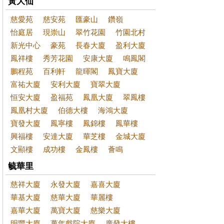
黃大仙
慈愛苑
慈安苑
匯豪山
鑽嶺
怡庭居
現崇山
翠竹花園
竹園北村
新光中心
豪苑
長春大廈
盈利大廈
鳳祥樓
秀芳花園
安康大廈
鳴鳳閣
鵬程苑
百利軒
龍暉閣
鳳寶大廈
富祐大廈
安利大廈
寶翠大廈
恒安大廈
盈福苑
鳳凰大廈
翠鳳樓
鳳凰村大廈
伯德大樓
海鴻大廈
寶發大廈
鳳寧樓
鳳錦樓
鳳華樓
興福樓
安達大廈
華芝樓
金城大廈
文顯樓
成功樓
金鳳樓
薈鳴
毓華里
慈祥大廈
永發大廈
嘉喜大廈
華基大廈
慈華大廈
華麗樓
嘉華大廈
萬寶大廈
慈樂大廈
明豐大廈
萬年戲院大廈
廣發大樓