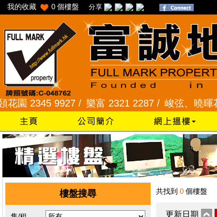
我的收藏
0
個樓盤
分享
 2345 9927 /
樂富 2321 2287 /
峻弦、曉暉花園 23
共找到
0
個樓盤
樓盤搜尋
更新日期
售/租