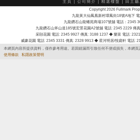
主頁
|
公司簡介
|
精選樓盤
|
田土廳
Copyright 2026 Fullmark 
九龍黃大仙鳳凰新村環鳳街18號A地下 電話：232
九龍鑽石山龍蟠苑商場107號舖 電話：2345 303
九龍鑽石山斧山道185號宏景花園A2號舖 電話: 2345 2229 傳真: 
采頣花園 電話: 2345 9927 傳真: 3188 1237 ◆ 樂富 電話: 2321 
威豪花園 電話: 2345 3331 傳真: 2328 9913 ◆ 星河明居/悅庭軒 電話: 2116
本網頁內容所提供資料，僅作參考用途。若因錯漏而引致任何不便或損失，本網頁
使用條款
私隱政策聲明