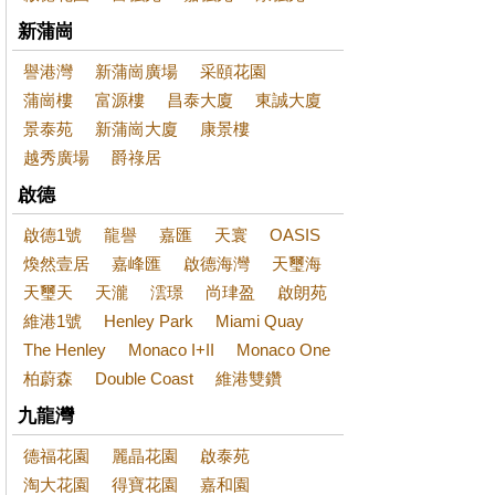
新蒲崗
譽港灣
新蒲崗廣場
采頤花園
蒲崗樓
富源樓
昌泰大廈
東誠大廈
景泰苑
新蒲崗大廈
康景樓
越秀廣場
爵祿居
啟德
啟德1號
龍譽
嘉匯
天寰
OASIS
煥然壹居
嘉峰匯
啟德海灣
天璽海
天璽天
天瀧
澐璟
尚珒盈
啟朗苑
維港1號
Henley Park
Miami Quay
The Henley
Monaco I+II
Monaco One
柏蔚森
Double Coast
維港雙鑽
九龍灣
德福花園
麗晶花園
啟泰苑
淘大花園
得寶花園
嘉和園