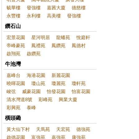
毓華樓
發強樓
嘉茜大廈
德慈樓
永豐樓
永利樓
高美樓
發強樓
鑽石山
宏景花園
星河明居
龍蟠苑
悅庭軒
帝峰豪苑
鳳禮苑
鳳鑽苑
鳳德村
啟翔苑
啟鑽苑
牛池灣
嘉峰台
海港花園
新麗花園
曉暉花園
瓊山苑
瓊麗苑
瓊軒苑
峻弦
威豪花園
怡發花園
怡富花園
清水灣道8號
彩峰苑
興業大廈
彩興苑
泰峰
橫頭磡
黃大仙下村
天馬苑
天宏苑
德強苑
啟德花園
富強苑
嘉強苑
康強苑