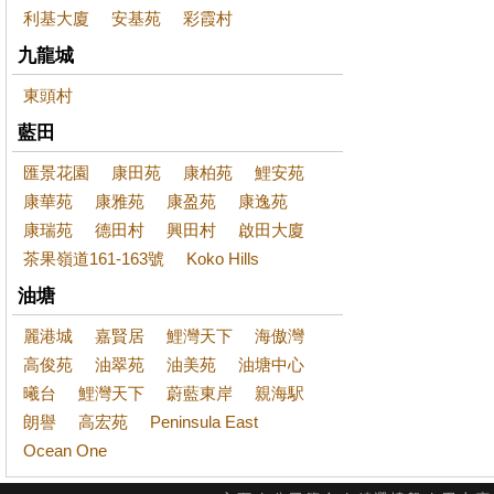
利基大廈
安基苑
彩霞村
九龍城
東頭村
藍田
匯景花園
康田苑
康柏苑
鯉安苑
康華苑
康雅苑
康盈苑
康逸苑
康瑞苑
德田村
興田村
啟田大廈
茶果嶺道161-163號
Koko Hills
油塘
麗港城
嘉賢居
鯉灣天下
海傲灣
高俊苑
油翠苑
油美苑
油塘中心
曦台
鯉灣天下
蔚藍東岸
親海駅
朗譽
高宏苑
Peninsula East
Ocean One