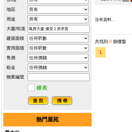
地區
用途
沒有資料...
大廈/街道
建築面積
共找到
0
個樓盤
實用面積
1
售價
租金
物業編號
熱門屋苑