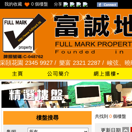
我的收藏
0
個樓盤
分享
園 2345 9927 /
樂富 2321 2287 /
峻弦、曉暉花園 2
共找到
0
個樓盤
樓盤搜尋
更新日期
售/租