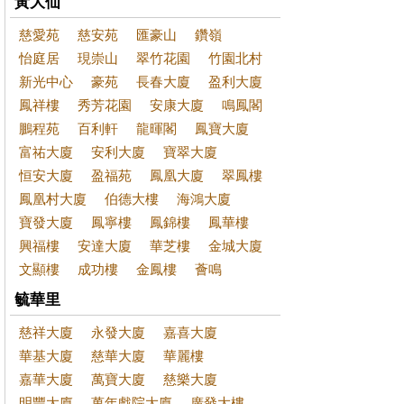
黃大仙
慈愛苑
慈安苑
匯豪山
鑽嶺
怡庭居
現崇山
翠竹花園
竹園北村
新光中心
豪苑
長春大廈
盈利大廈
鳳祥樓
秀芳花園
安康大廈
鳴鳳閣
鵬程苑
百利軒
龍暉閣
鳳寶大廈
富祐大廈
安利大廈
寶翠大廈
恒安大廈
盈福苑
鳳凰大廈
翠鳳樓
鳳凰村大廈
伯德大樓
海鴻大廈
寶發大廈
鳳寧樓
鳳錦樓
鳳華樓
興福樓
安達大廈
華芝樓
金城大廈
文顯樓
成功樓
金鳳樓
薈鳴
毓華里
慈祥大廈
永發大廈
嘉喜大廈
華基大廈
慈華大廈
華麗樓
嘉華大廈
萬寶大廈
慈樂大廈
明豐大廈
萬年戲院大廈
廣發大樓