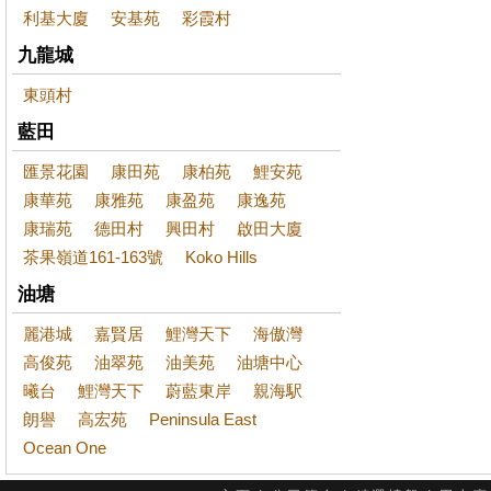
利基大廈
安基苑
彩霞村
九龍城
東頭村
藍田
匯景花園
康田苑
康柏苑
鯉安苑
康華苑
康雅苑
康盈苑
康逸苑
康瑞苑
德田村
興田村
啟田大廈
茶果嶺道161-163號
Koko Hills
油塘
麗港城
嘉賢居
鯉灣天下
海傲灣
高俊苑
油翠苑
油美苑
油塘中心
曦台
鯉灣天下
蔚藍東岸
親海駅
朗譽
高宏苑
Peninsula East
Ocean One