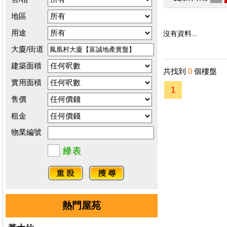
地區
用途
沒有資料...
大廈/街道
建築面積
共找到
0
個樓盤
實用面積
1
售價
租金
物業編號
熱門屋苑