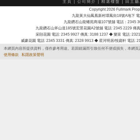
主頁
|
公司簡介
|
精選樓盤
|
田土廳
Copyright 2026 Fullmark 
九龍黃大仙鳳凰新村環鳳街18號A地下 電話：232
九龍鑽石山龍蟠苑商場107號舖 電話：2345 303
九龍鑽石山斧山道185號宏景花園A2號舖 電話: 2345 2229 傳真: 
采頣花園 電話: 2345 9927 傳真: 3188 1237 ◆ 樂富 電話: 2321 
威豪花園 電話: 2345 3331 傳真: 2328 9913 ◆ 星河明居/悅庭軒 電話: 2116
本網頁內容所提供資料，僅作參考用途。若因錯漏而引致任何不便或損失，本網頁
使用條款
私隱政策聲明