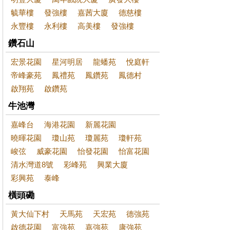
毓華樓
發強樓
嘉茜大廈
德慈樓
永豐樓
永利樓
高美樓
發強樓
鑽石山
宏景花園
星河明居
龍蟠苑
悅庭軒
帝峰豪苑
鳳禮苑
鳳鑽苑
鳳德村
啟翔苑
啟鑽苑
牛池灣
嘉峰台
海港花園
新麗花園
曉暉花園
瓊山苑
瓊麗苑
瓊軒苑
峻弦
威豪花園
怡發花園
怡富花園
清水灣道8號
彩峰苑
興業大廈
彩興苑
泰峰
橫頭磡
黃大仙下村
天馬苑
天宏苑
德強苑
啟德花園
富強苑
嘉強苑
康強苑