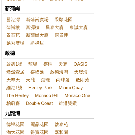
新蒲崗
譽港灣
新蒲崗廣場
采頤花園
蒲崗樓
富源樓
昌泰大廈
東誠大廈
景泰苑
新蒲崗大廈
康景樓
越秀廣場
爵祿居
啟德
啟德1號
龍譽
嘉匯
天寰
OASIS
煥然壹居
嘉峰匯
啟德海灣
天璽海
天璽天
天瀧
澐璟
尚珒盈
啟朗苑
維港1號
Henley Park
Miami Quay
The Henley
Monaco I+II
Monaco One
柏蔚森
Double Coast
維港雙鑽
九龍灣
德福花園
麗晶花園
啟泰苑
淘大花園
得寶花園
嘉和園