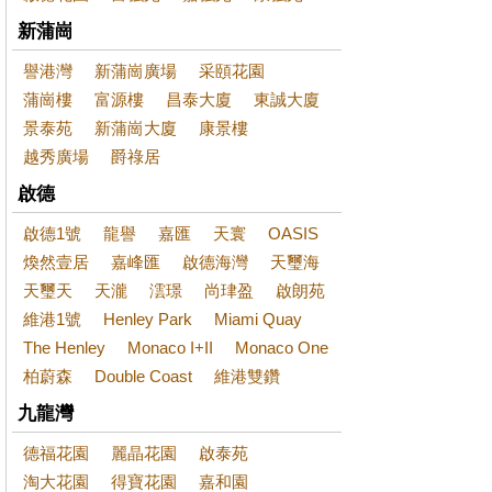
新蒲崗
譽港灣
新蒲崗廣場
采頤花園
蒲崗樓
富源樓
昌泰大廈
東誠大廈
景泰苑
新蒲崗大廈
康景樓
越秀廣場
爵祿居
啟德
啟德1號
龍譽
嘉匯
天寰
OASIS
煥然壹居
嘉峰匯
啟德海灣
天璽海
天璽天
天瀧
澐璟
尚珒盈
啟朗苑
維港1號
Henley Park
Miami Quay
The Henley
Monaco I+II
Monaco One
柏蔚森
Double Coast
維港雙鑽
九龍灣
德福花園
麗晶花園
啟泰苑
淘大花園
得寶花園
嘉和園