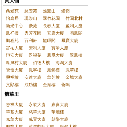
黃大仙
慈愛苑
慈安苑
匯豪山
鑽嶺
怡庭居
現崇山
翠竹花園
竹園北村
新光中心
豪苑
長春大廈
盈利大廈
鳳祥樓
秀芳花園
安康大廈
鳴鳳閣
鵬程苑
百利軒
龍暉閣
鳳寶大廈
富祐大廈
安利大廈
寶翠大廈
恒安大廈
盈福苑
鳳凰大廈
翠鳳樓
鳳凰村大廈
伯德大樓
海鴻大廈
寶發大廈
鳳寧樓
鳳錦樓
鳳華樓
興福樓
安達大廈
華芝樓
金城大廈
文顯樓
成功樓
金鳳樓
薈鳴
毓華里
慈祥大廈
永發大廈
嘉喜大廈
華基大廈
慈華大廈
華麗樓
嘉華大廈
萬寶大廈
慈樂大廈
明豐大廈
萬年戲院大廈
廣發大樓