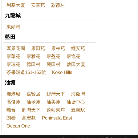
利基大廈
安基苑
彩霞村
九龍城
東頭村
藍田
匯景花園
康田苑
康柏苑
鯉安苑
康華苑
康雅苑
康盈苑
康逸苑
康瑞苑
德田村
興田村
啟田大廈
茶果嶺道161-163號
Koko Hills
油塘
麗港城
嘉賢居
鯉灣天下
海傲灣
高俊苑
油翠苑
油美苑
油塘中心
曦台
鯉灣天下
蔚藍東岸
親海駅
朗譽
高宏苑
Peninsula East
Ocean One