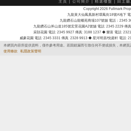
主頁
|
公司簡介
|
精選樓盤
|
田土廳
Copyright 2026 Fullmark 
九龍黃大仙鳳凰新村環鳳街18號A地下 電話：232
九龍鑽石山龍蟠苑商場107號舖 電話：2345 303
九龍鑽石山斧山道185號宏景花園A2號舖 電話: 2345 2229 傳真: 
采頣花園 電話: 2345 9927 傳真: 3188 1237 ◆ 樂富 電話: 2321 
威豪花園 電話: 2345 3331 傳真: 2328 9913 ◆ 星河明居/悅庭軒 電話: 2116
本網頁內容所提供資料，僅作參考用途。若因錯漏而引致任何不便或損失，本網頁
使用條款
私隱政策聲明