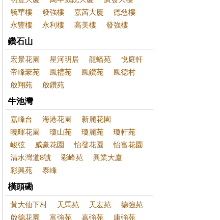
毓華樓
發強樓
嘉茜大廈
德慈樓
永豐樓
永利樓
高美樓
發強樓
鑽石山
宏景花園
星河明居
龍蟠苑
悅庭軒
帝峰豪苑
鳳禮苑
鳳鑽苑
鳳德村
啟翔苑
啟鑽苑
牛池灣
嘉峰台
海港花園
新麗花園
曉暉花園
瓊山苑
瓊麗苑
瓊軒苑
峻弦
威豪花園
怡發花園
怡富花園
清水灣道8號
彩峰苑
興業大廈
彩興苑
泰峰
橫頭磡
黃大仙下村
天馬苑
天宏苑
德強苑
啟德花園
富強苑
嘉強苑
康強苑