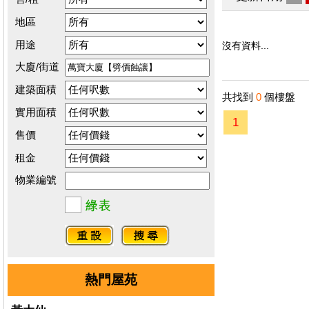
地區
用途
沒有資料...
大廈/街道
建築面積
共找到
0
個樓盤
實用面積
1
售價
租金
物業編號
熱門屋苑