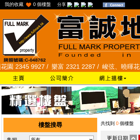
我的收藏
0
個樓盤
分享
345 9927 /
樂富 2321 2287 /
峻弦、曉暉花園 2345
共找到
0
個樓盤
樓盤搜尋
更新日期
售/租