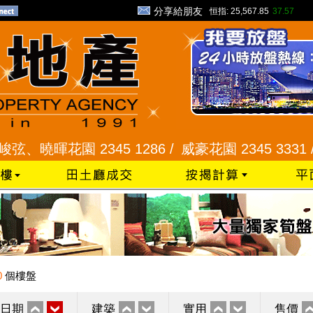
分享給朋友
恒指:
25,567.85
37.57
暉花園 2345 1286 /
威豪花園 2345 3331 /
星河
0
個樓盤
日期
建築
實用
售價