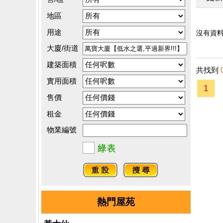
地區
用途
沒有資料.
大廈/街道
建築面積
共找到
實用面積
1
售價
租金
物業編號
熱門屋苑