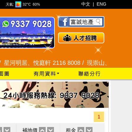
中文
|
ENG
天氣:
32°C
60%
明居、悅庭軒 2116 8008 /
現崇山、譽港灣 2345 99
1
補地價
租金