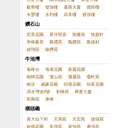
毓華樓
發強樓
嘉茜大廈
德慈樓
永豐樓
永利樓
高美樓
發強樓
鑽石山
宏景花園
星河明居
龍蟠苑
悅庭軒
帝峰豪苑
鳳禮苑
鳳鑽苑
鳳德村
啟翔苑
啟鑽苑
牛池灣
嘉峰台
海港花園
新麗花園
曉暉花園
瓊山苑
瓊麗苑
瓊軒苑
峻弦
威豪花園
怡發花園
怡富花園
清水灣道8號
彩峰苑
興業大廈
彩興苑
泰峰
橫頭磡
黃大仙下村
天馬苑
天宏苑
德強苑
啟德花園
富強苑
嘉強苑
康強苑