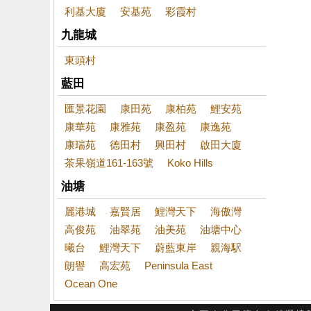
利基大廈
安基苑
彩霞村
九龍城
東頭村
藍田
匯景花園
康田苑
康柏苑
鯉安苑
康華苑
康雅苑
康盈苑
康逸苑
康瑞苑
德田村
興田村
啟田大廈
茶果嶺道161-163號
Koko Hills
油塘
麗港城
嘉賢居
鯉灣天下
海傲灣
高俊苑
油翠苑
油美苑
油塘中心
曦台
鯉灣天下
蔚藍東岸
親海駅
朗譽
高宏苑
Peninsula East
Ocean One