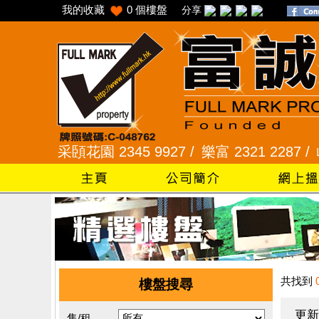
我的收藏
0
個樓盤
分享
 /
采頣花園 2345 9927 /
樂富 2321 2287 /
峻弦、曉
共找到
樓盤搜尋
更新
售/租