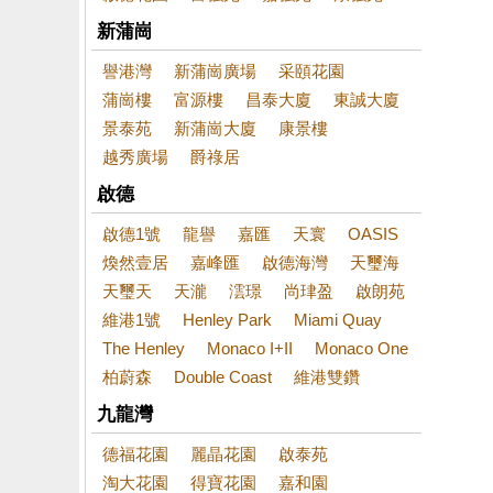
新蒲崗
譽港灣
新蒲崗廣場
采頤花園
蒲崗樓
富源樓
昌泰大廈
東誠大廈
景泰苑
新蒲崗大廈
康景樓
越秀廣場
爵祿居
啟德
啟德1號
龍譽
嘉匯
天寰
OASIS
煥然壹居
嘉峰匯
啟德海灣
天璽海
天璽天
天瀧
澐璟
尚珒盈
啟朗苑
維港1號
Henley Park
Miami Quay
The Henley
Monaco I+II
Monaco One
柏蔚森
Double Coast
維港雙鑽
九龍灣
德福花園
麗晶花園
啟泰苑
淘大花園
得寶花園
嘉和園