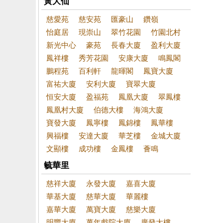
黃大仙
慈愛苑
慈安苑
匯豪山
鑽嶺
怡庭居
現崇山
翠竹花園
竹園北村
新光中心
豪苑
長春大廈
盈利大廈
鳳祥樓
秀芳花園
安康大廈
鳴鳳閣
鵬程苑
百利軒
龍暉閣
鳳寶大廈
富祐大廈
安利大廈
寶翠大廈
恒安大廈
盈福苑
鳳凰大廈
翠鳳樓
鳳凰村大廈
伯德大樓
海鴻大廈
寶發大廈
鳳寧樓
鳳錦樓
鳳華樓
興福樓
安達大廈
華芝樓
金城大廈
文顯樓
成功樓
金鳳樓
薈鳴
毓華里
慈祥大廈
永發大廈
嘉喜大廈
華基大廈
慈華大廈
華麗樓
嘉華大廈
萬寶大廈
慈樂大廈
明豐大廈
萬年戲院大廈
廣發大樓