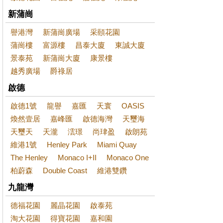
新蒲崗
譽港灣
新蒲崗廣場
采頤花園
蒲崗樓
富源樓
昌泰大廈
東誠大廈
景泰苑
新蒲崗大廈
康景樓
越秀廣場
爵祿居
啟德
啟德1號
龍譽
嘉匯
天寰
OASIS
煥然壹居
嘉峰匯
啟德海灣
天璽海
天璽天
天瀧
澐璟
尚珒盈
啟朗苑
維港1號
Henley Park
Miami Quay
The Henley
Monaco I+II
Monaco One
柏蔚森
Double Coast
維港雙鑽
九龍灣
德福花園
麗晶花園
啟泰苑
淘大花園
得寶花園
嘉和園