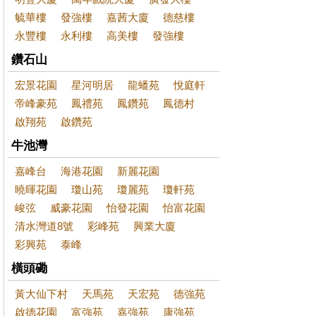
毓華樓
發強樓
嘉茜大廈
德慈樓
永豐樓
永利樓
高美樓
發強樓
鑽石山
宏景花園
星河明居
龍蟠苑
悅庭軒
帝峰豪苑
鳳禮苑
鳳鑽苑
鳳德村
啟翔苑
啟鑽苑
牛池灣
嘉峰台
海港花園
新麗花園
曉暉花園
瓊山苑
瓊麗苑
瓊軒苑
峻弦
威豪花園
怡發花園
怡富花園
清水灣道8號
彩峰苑
興業大廈
彩興苑
泰峰
橫頭磡
黃大仙下村
天馬苑
天宏苑
德強苑
啟德花園
富強苑
嘉強苑
康強苑