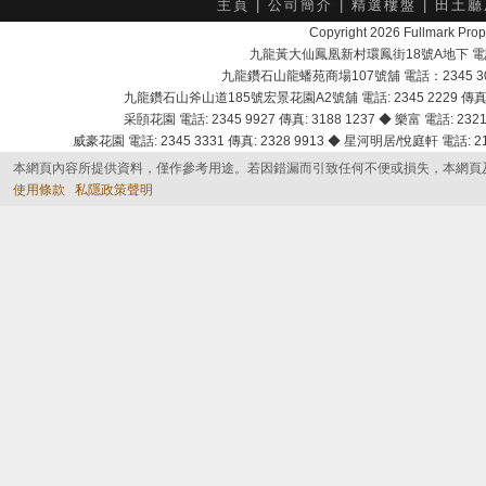
主頁
|
公司簡介
|
精選樓盤
|
田土廳
Copyright 2026 Fullmark 
九龍黃大仙鳳凰新村環鳳街18號A地下 電話：232
九龍鑽石山龍蟠苑商場107號舖 電話：2345 303
九龍鑽石山斧山道185號宏景花園A2號舖 電話: 2345 2229 傳真: 
采頣花園 電話: 2345 9927 傳真: 3188 1237 ◆ 樂富 電話: 2321 
威豪花園 電話: 2345 3331 傳真: 2328 9913 ◆ 星河明居/悅庭軒 電話: 2116
本網頁內容所提供資料，僅作參考用途。若因錯漏而引致任何不便或損失，本網頁
使用條款
私隱政策聲明