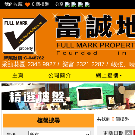
我的收藏
0
個樓盤
分享
園 2345 9927 /
樂富 2321 2287 /
峻弦、曉暉花園 2
共找到
0
個樓盤
樓盤搜尋
更新日期
售/租