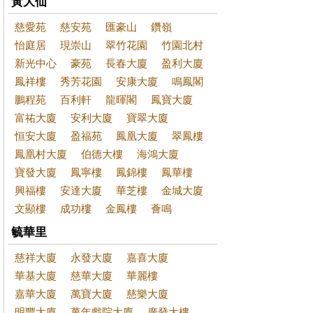
黃大仙
慈愛苑
慈安苑
匯豪山
鑽嶺
怡庭居
現崇山
翠竹花園
竹園北村
新光中心
豪苑
長春大廈
盈利大廈
鳳祥樓
秀芳花園
安康大廈
鳴鳳閣
鵬程苑
百利軒
龍暉閣
鳳寶大廈
富祐大廈
安利大廈
寶翠大廈
恒安大廈
盈福苑
鳳凰大廈
翠鳳樓
鳳凰村大廈
伯德大樓
海鴻大廈
寶發大廈
鳳寧樓
鳳錦樓
鳳華樓
興福樓
安達大廈
華芝樓
金城大廈
文顯樓
成功樓
金鳳樓
薈鳴
毓華里
慈祥大廈
永發大廈
嘉喜大廈
華基大廈
慈華大廈
華麗樓
嘉華大廈
萬寶大廈
慈樂大廈
明豐大廈
萬年戲院大廈
廣發大樓