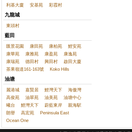
利基大廈
安基苑
彩霞村
九龍城
東頭村
藍田
匯景花園
康田苑
康柏苑
鯉安苑
康華苑
康雅苑
康盈苑
康逸苑
康瑞苑
德田村
興田村
啟田大廈
茶果嶺道161-163號
Koko Hills
油塘
麗港城
嘉賢居
鯉灣天下
海傲灣
高俊苑
油翠苑
油美苑
油塘中心
曦台
鯉灣天下
蔚藍東岸
親海駅
朗譽
高宏苑
Peninsula East
Ocean One