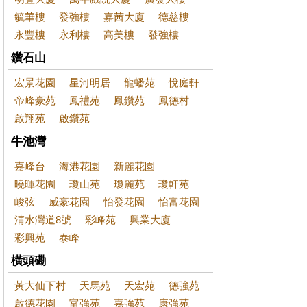
毓華樓
發強樓
嘉茜大廈
德慈樓
永豐樓
永利樓
高美樓
發強樓
鑽石山
宏景花園
星河明居
龍蟠苑
悅庭軒
帝峰豪苑
鳳禮苑
鳳鑽苑
鳳德村
啟翔苑
啟鑽苑
牛池灣
嘉峰台
海港花園
新麗花園
曉暉花園
瓊山苑
瓊麗苑
瓊軒苑
峻弦
威豪花園
怡發花園
怡富花園
清水灣道8號
彩峰苑
興業大廈
彩興苑
泰峰
橫頭磡
黃大仙下村
天馬苑
天宏苑
德強苑
啟德花園
富強苑
嘉強苑
康強苑