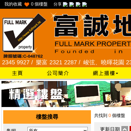
我的收藏
0
個樓盤
分享
 9927 /
樂富 2321 2287 /
峻弦、曉暉花園 2345 12
共找到
0
個樓盤
樓盤搜尋
更新日期
售/租