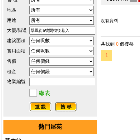
地區
用途
沒有資料...
大廈/街道
建築面積
共找到
0
個樓盤
實用面積
1
售價
租金
物業編號
熱門屋苑