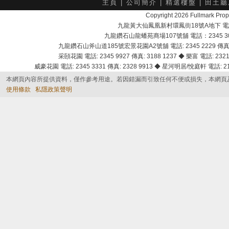
主頁
|
公司簡介
|
精選樓盤
|
田土廳
Copyright 2026 Fullmark 
九龍黃大仙鳳凰新村環鳳街18號A地下 電話：232
九龍鑽石山龍蟠苑商場107號舖 電話：2345 303
九龍鑽石山斧山道185號宏景花園A2號舖 電話: 2345 2229 傳真: 
采頣花園 電話: 2345 9927 傳真: 3188 1237 ◆ 樂富 電話: 2321 
威豪花園 電話: 2345 3331 傳真: 2328 9913 ◆ 星河明居/悅庭軒 電話: 2116
本網頁內容所提供資料，僅作參考用途。若因錯漏而引致任何不便或損失，本網頁
使用條款
私隱政策聲明