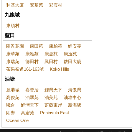
利基大廈
安基苑
彩霞村
九龍城
東頭村
藍田
匯景花園
康田苑
康柏苑
鯉安苑
康華苑
康雅苑
康盈苑
康逸苑
康瑞苑
德田村
興田村
啟田大廈
茶果嶺道161-163號
Koko Hills
油塘
麗港城
嘉賢居
鯉灣天下
海傲灣
高俊苑
油翠苑
油美苑
油塘中心
曦台
鯉灣天下
蔚藍東岸
親海駅
朗譽
高宏苑
Peninsula East
Ocean One