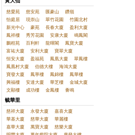
黃大仙
慈愛苑
慈安苑
匯豪山
鑽嶺
怡庭居
現崇山
翠竹花園
竹園北村
新光中心
豪苑
長春大廈
盈利大廈
鳳祥樓
秀芳花園
安康大廈
鳴鳳閣
鵬程苑
百利軒
龍暉閣
鳳寶大廈
富祐大廈
安利大廈
寶翠大廈
恒安大廈
盈福苑
鳳凰大廈
翠鳳樓
鳳凰村大廈
伯德大樓
海鴻大廈
寶發大廈
鳳寧樓
鳳錦樓
鳳華樓
興福樓
安達大廈
華芝樓
金城大廈
文顯樓
成功樓
金鳳樓
薈鳴
毓華里
慈祥大廈
永發大廈
嘉喜大廈
華基大廈
慈華大廈
華麗樓
嘉華大廈
萬寶大廈
慈樂大廈
明豐大廈
萬年戲院大廈
廣發大樓