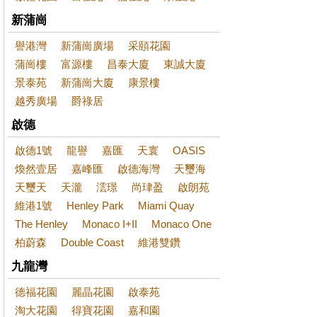
新蒲崗
譽港灣
新蒲崗廣場
采頤花園
蒲崗樓
富源樓
昌泰大廈
東誠大廈
景泰苑
新蒲崗大廈
康景樓
越秀廣場
爵祿居
啟德
啟德1號
龍譽
嘉匯
天寰
OASIS
煥然壹居
嘉峰匯
啟德海灣
天璽海
天璽天
天瀧
澐璟
尚珒盈
啟朗苑
維港1號
Henley Park
Miami Quay
The Henley
Monaco I+II
Monaco One
柏蔚森
Double Coast
維港雙鑽
九龍灣
德福花園
麗晶花園
啟泰苑
淘大花園
得寶花園
嘉和園