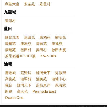
利基大廈
安基苑
彩霞村
九龍城
東頭村
藍田
匯景花園
康田苑
康柏苑
鯉安苑
康華苑
康雅苑
康盈苑
康逸苑
康瑞苑
德田村
興田村
啟田大廈
茶果嶺道161-163號
Koko Hills
油塘
麗港城
嘉賢居
鯉灣天下
海傲灣
高俊苑
油翠苑
油美苑
油塘中心
曦台
鯉灣天下
蔚藍東岸
親海駅
朗譽
高宏苑
Peninsula East
Ocean One