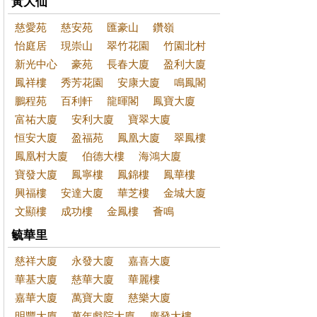
黃大仙
慈愛苑
慈安苑
匯豪山
鑽嶺
怡庭居
現崇山
翠竹花園
竹園北村
新光中心
豪苑
長春大廈
盈利大廈
鳳祥樓
秀芳花園
安康大廈
鳴鳳閣
鵬程苑
百利軒
龍暉閣
鳳寶大廈
富祐大廈
安利大廈
寶翠大廈
恒安大廈
盈福苑
鳳凰大廈
翠鳳樓
鳳凰村大廈
伯德大樓
海鴻大廈
寶發大廈
鳳寧樓
鳳錦樓
鳳華樓
興福樓
安達大廈
華芝樓
金城大廈
文顯樓
成功樓
金鳳樓
薈鳴
毓華里
慈祥大廈
永發大廈
嘉喜大廈
華基大廈
慈華大廈
華麗樓
嘉華大廈
萬寶大廈
慈樂大廈
明豐大廈
萬年戲院大廈
廣發大樓