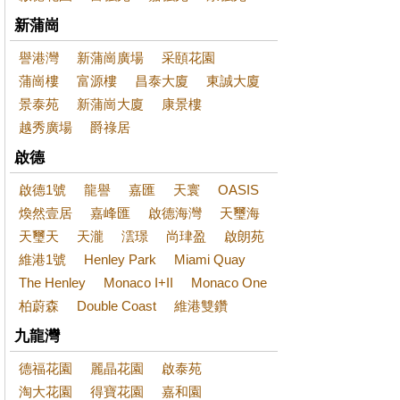
新蒲崗
譽港灣
新蒲崗廣場
采頤花園
蒲崗樓
富源樓
昌泰大廈
東誠大廈
景泰苑
新蒲崗大廈
康景樓
越秀廣場
爵祿居
啟德
啟德1號
龍譽
嘉匯
天寰
OASIS
煥然壹居
嘉峰匯
啟德海灣
天璽海
天璽天
天瀧
澐璟
尚珒盈
啟朗苑
維港1號
Henley Park
Miami Quay
The Henley
Monaco I+II
Monaco One
柏蔚森
Double Coast
維港雙鑽
九龍灣
德福花園
麗晶花園
啟泰苑
淘大花園
得寶花園
嘉和園