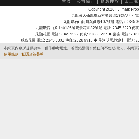
主頁
|
公司簡介
|
精選樓盤
|
田土廳
Copyright 2026 Fullmark 
九龍黃大仙鳳凰新村環鳳街18號A地下 電話：232
九龍鑽石山龍蟠苑商場107號舖 電話：2345 303
九龍鑽石山斧山道185號宏景花園A2號舖 電話: 2345 2229 傳真: 
采頣花園 電話: 2345 9927 傳真: 3188 1237 ◆ 樂富 電話: 2321 
威豪花園 電話: 2345 3331 傳真: 2328 9913 ◆ 星河明居/悅庭軒 電話: 2116
本網頁內容所提供資料，僅作參考用途。若因錯漏而引致任何不便或損失，本網頁
使用條款
私隱政策聲明