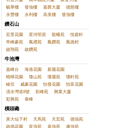
毓華樓
發強樓
嘉茜大廈
德慈樓
永豐樓
永利樓
高美樓
發強樓
鑽石山
宏景花園
星河明居
龍蟠苑
悅庭軒
帝峰豪苑
鳳禮苑
鳳鑽苑
鳳德村
啟翔苑
啟鑽苑
牛池灣
嘉峰台
海港花園
新麗花園
曉暉花園
瓊山苑
瓊麗苑
瓊軒苑
峻弦
威豪花園
怡發花園
怡富花園
清水灣道8號
彩峰苑
興業大廈
彩興苑
泰峰
橫頭磡
黃大仙下村
天馬苑
天宏苑
德強苑
啟德花園
富強苑
嘉強苑
康強苑