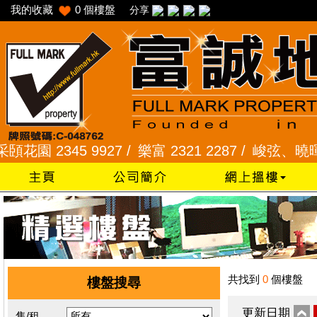
我的收藏
0
個樓盤
分享
 2345 9927 /
樂富 2321 2287 /
峻弦、曉暉花園 2
共找到
0
個樓盤
樓盤搜尋
更新日期
售/租