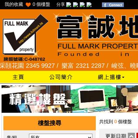
我的收藏
0
個樓盤
分享
園 2345 9927 /
樂富 2321 2287 /
峻弦、曉暉花園 2
共找到
0
個樓盤
樓盤搜尋
更新日期
售/租