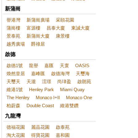
新蒲崗
譽港灣
新蒲崗廣場
采頤花園
蒲崗樓
富源樓
昌泰大廈
東誠大廈
景泰苑
新蒲崗大廈
康景樓
越秀廣場
爵祿居
啟德
啟德1號
龍譽
嘉匯
天寰
OASIS
煥然壹居
嘉峰匯
啟德海灣
天璽海
天璽天
天瀧
澐璟
尚珒盈
啟朗苑
維港1號
Henley Park
Miami Quay
The Henley
Monaco I+II
Monaco One
柏蔚森
Double Coast
維港雙鑽
九龍灣
德福花園
麗晶花園
啟泰苑
淘大花園
得寶花園
嘉和園