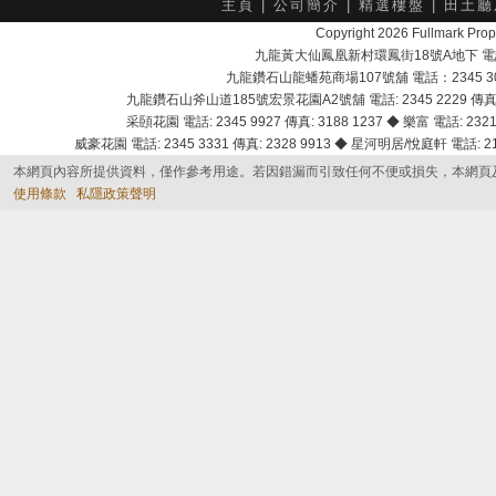
主頁
|
公司簡介
|
精選樓盤
|
田土廳
Copyright 2026 Fullmark 
九龍黃大仙鳳凰新村環鳳街18號A地下 電話：232
九龍鑽石山龍蟠苑商場107號舖 電話：2345 303
九龍鑽石山斧山道185號宏景花園A2號舖 電話: 2345 2229 傳真: 
采頣花園 電話: 2345 9927 傳真: 3188 1237 ◆ 樂富 電話: 2321 
威豪花園 電話: 2345 3331 傳真: 2328 9913 ◆ 星河明居/悅庭軒 電話: 2116
本網頁內容所提供資料，僅作參考用途。若因錯漏而引致任何不便或損失，本網頁
使用條款
私隱政策聲明