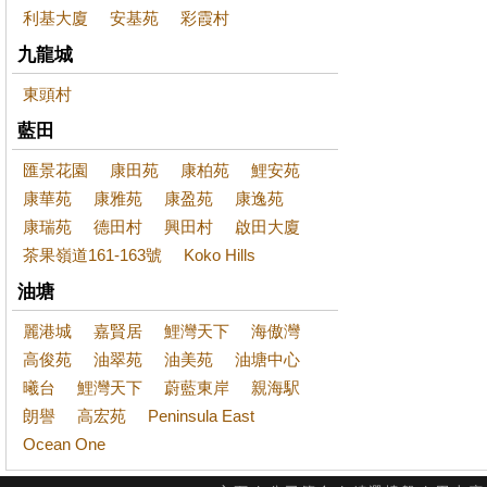
利基大廈
安基苑
彩霞村
九龍城
東頭村
藍田
匯景花園
康田苑
康柏苑
鯉安苑
康華苑
康雅苑
康盈苑
康逸苑
康瑞苑
德田村
興田村
啟田大廈
茶果嶺道161-163號
Koko Hills
油塘
麗港城
嘉賢居
鯉灣天下
海傲灣
高俊苑
油翠苑
油美苑
油塘中心
曦台
鯉灣天下
蔚藍東岸
親海駅
朗譽
高宏苑
Peninsula East
Ocean One