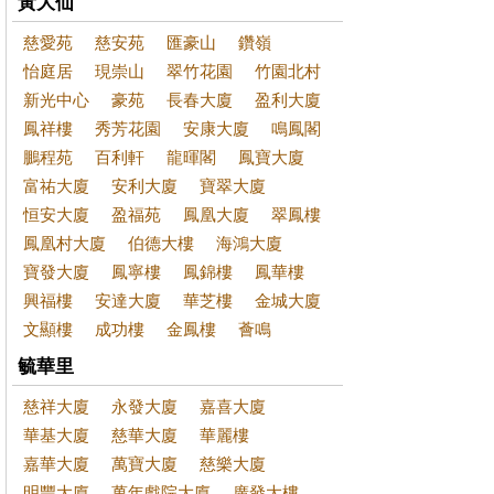
黃大仙
慈愛苑
慈安苑
匯豪山
鑽嶺
怡庭居
現崇山
翠竹花園
竹園北村
新光中心
豪苑
長春大廈
盈利大廈
鳳祥樓
秀芳花園
安康大廈
鳴鳳閣
鵬程苑
百利軒
龍暉閣
鳳寶大廈
富祐大廈
安利大廈
寶翠大廈
恒安大廈
盈福苑
鳳凰大廈
翠鳳樓
鳳凰村大廈
伯德大樓
海鴻大廈
寶發大廈
鳳寧樓
鳳錦樓
鳳華樓
興福樓
安達大廈
華芝樓
金城大廈
文顯樓
成功樓
金鳳樓
薈鳴
毓華里
慈祥大廈
永發大廈
嘉喜大廈
華基大廈
慈華大廈
華麗樓
嘉華大廈
萬寶大廈
慈樂大廈
明豐大廈
萬年戲院大廈
廣發大樓