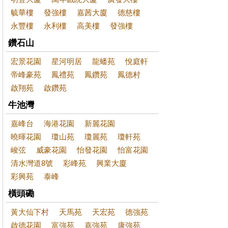
毓華樓
發強樓
嘉茜大廈
德慈樓
永豐樓
永利樓
高美樓
發強樓
鑽石山
宏景花園
星河明居
龍蟠苑
悅庭軒
帝峰豪苑
鳳禮苑
鳳鑽苑
鳳德村
啟翔苑
啟鑽苑
牛池灣
嘉峰台
海港花園
新麗花園
曉暉花園
瓊山苑
瓊麗苑
瓊軒苑
峻弦
威豪花園
怡發花園
怡富花園
清水灣道8號
彩峰苑
興業大廈
彩興苑
泰峰
橫頭磡
黃大仙下村
天馬苑
天宏苑
德強苑
啟德花園
富強苑
嘉強苑
康強苑