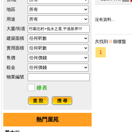
地區
用途
沒有資料...
大廈/街道
建築面積
共找到
0
個樓盤
實用面積
1
售價
租金
物業編號
熱門屋苑