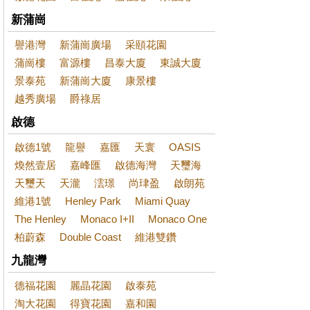
新蒲崗
譽港灣
新蒲崗廣場
采頤花園
蒲崗樓
富源樓
昌泰大廈
東誠大廈
景泰苑
新蒲崗大廈
康景樓
越秀廣場
爵祿居
啟德
啟德1號
龍譽
嘉匯
天寰
OASIS
煥然壹居
嘉峰匯
啟德海灣
天璽海
天璽天
天瀧
澐璟
尚珒盈
啟朗苑
維港1號
Henley Park
Miami Quay
The Henley
Monaco I+II
Monaco One
柏蔚森
Double Coast
維港雙鑽
九龍灣
德福花園
麗晶花園
啟泰苑
淘大花園
得寶花園
嘉和園