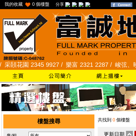
我的收藏
0
個樓盤
分享
花園 2345 9927 /
樂富 2321 2287 /
峻弦、曉暉花園 
共找到
0
個樓盤
樓盤搜尋
更新日期
售/租