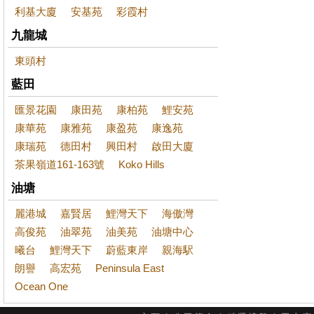
利基大廈
安基苑
彩霞村
九龍城
東頭村
藍田
匯景花園
康田苑
康柏苑
鯉安苑
康華苑
康雅苑
康盈苑
康逸苑
康瑞苑
德田村
興田村
啟田大廈
茶果嶺道161-163號
Koko Hills
油塘
麗港城
嘉賢居
鯉灣天下
海傲灣
高俊苑
油翠苑
油美苑
油塘中心
曦台
鯉灣天下
蔚藍東岸
親海駅
朗譽
高宏苑
Peninsula East
Ocean One