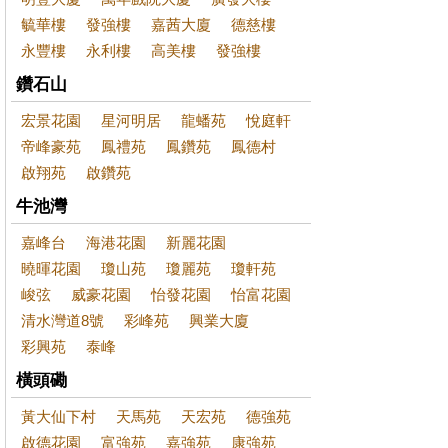
毓華樓
發強樓
嘉茜大廈
德慈樓
永豐樓
永利樓
高美樓
發強樓
鑽石山
宏景花園
星河明居
龍蟠苑
悅庭軒
帝峰豪苑
鳳禮苑
鳳鑽苑
鳳德村
啟翔苑
啟鑽苑
牛池灣
嘉峰台
海港花園
新麗花園
曉暉花園
瓊山苑
瓊麗苑
瓊軒苑
峻弦
威豪花園
怡發花園
怡富花園
清水灣道8號
彩峰苑
興業大廈
彩興苑
泰峰
橫頭磡
黃大仙下村
天馬苑
天宏苑
德強苑
啟德花園
富強苑
嘉強苑
康強苑