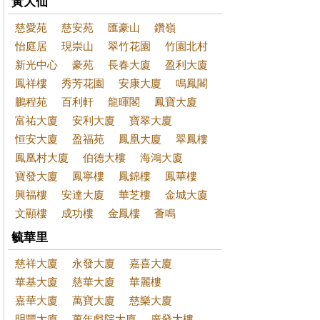
黃大仙
慈愛苑
慈安苑
匯豪山
鑽嶺
怡庭居
現崇山
翠竹花園
竹園北村
新光中心
豪苑
長春大廈
盈利大廈
鳳祥樓
秀芳花園
安康大廈
鳴鳳閣
鵬程苑
百利軒
龍暉閣
鳳寶大廈
富祐大廈
安利大廈
寶翠大廈
恒安大廈
盈福苑
鳳凰大廈
翠鳳樓
鳳凰村大廈
伯德大樓
海鴻大廈
寶發大廈
鳳寧樓
鳳錦樓
鳳華樓
興福樓
安達大廈
華芝樓
金城大廈
文顯樓
成功樓
金鳳樓
薈鳴
毓華里
慈祥大廈
永發大廈
嘉喜大廈
華基大廈
慈華大廈
華麗樓
嘉華大廈
萬寶大廈
慈樂大廈
明豐大廈
萬年戲院大廈
廣發大樓