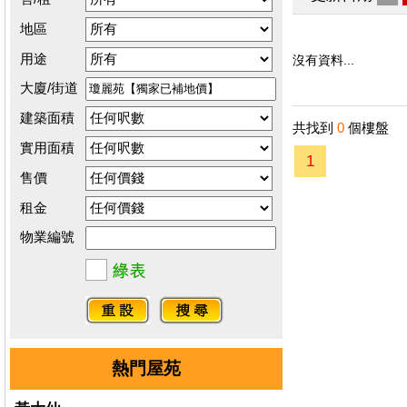
地區
用途
沒有資料...
大廈/街道
建築面積
共找到
0
個樓盤
實用面積
1
售價
租金
物業編號
熱門屋苑