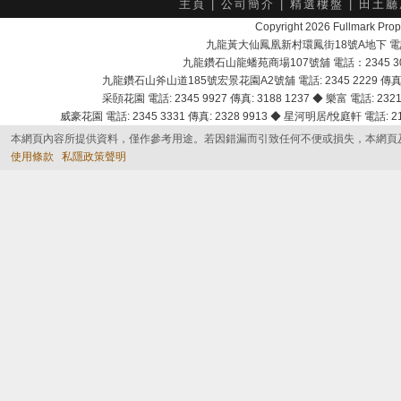
主頁
|
公司簡介
|
精選樓盤
|
田土廳
Copyright 2026 Fullmark 
九龍黃大仙鳳凰新村環鳳街18號A地下 電話：232
九龍鑽石山龍蟠苑商場107號舖 電話：2345 303
九龍鑽石山斧山道185號宏景花園A2號舖 電話: 2345 2229 傳真: 
采頣花園 電話: 2345 9927 傳真: 3188 1237 ◆ 樂富 電話: 2321 
威豪花園 電話: 2345 3331 傳真: 2328 9913 ◆ 星河明居/悅庭軒 電話: 2116
本網頁內容所提供資料，僅作參考用途。若因錯漏而引致任何不便或損失，本網頁
使用條款
私隱政策聲明