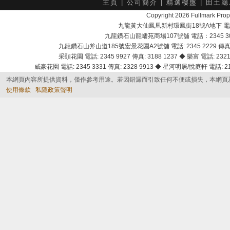
主頁
|
公司簡介
|
精選樓盤
|
田土廳
Copyright 2026 Fullmark 
九龍黃大仙鳳凰新村環鳳街18號A地下 電話：232
九龍鑽石山龍蟠苑商場107號舖 電話：2345 303
九龍鑽石山斧山道185號宏景花園A2號舖 電話: 2345 2229 傳真: 
采頣花園 電話: 2345 9927 傳真: 3188 1237 ◆ 樂富 電話: 2321 
威豪花園 電話: 2345 3331 傳真: 2328 9913 ◆ 星河明居/悅庭軒 電話: 2116
本網頁內容所提供資料，僅作參考用途。若因錯漏而引致任何不便或損失，本網頁
使用條款
私隱政策聲明