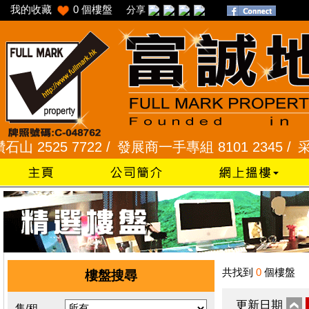
我的收藏
0
個樓盤
分享
2525 7722 /
發展商一手專組 8101 2345 /
采頣花園
共找到
0
個樓盤
樓盤搜尋
更新日期
售/租