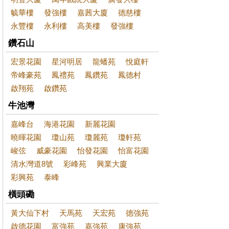
毓華樓
發強樓
嘉茜大廈
德慈樓
永豐樓
永利樓
高美樓
發強樓
鑽石山
宏景花園
星河明居
龍蟠苑
悅庭軒
帝峰豪苑
鳳禮苑
鳳鑽苑
鳳德村
啟翔苑
啟鑽苑
牛池灣
嘉峰台
海港花園
新麗花園
曉暉花園
瓊山苑
瓊麗苑
瓊軒苑
峻弦
威豪花園
怡發花園
怡富花園
清水灣道8號
彩峰苑
興業大廈
彩興苑
泰峰
橫頭磡
黃大仙下村
天馬苑
天宏苑
德強苑
啟德花園
富強苑
嘉強苑
康強苑