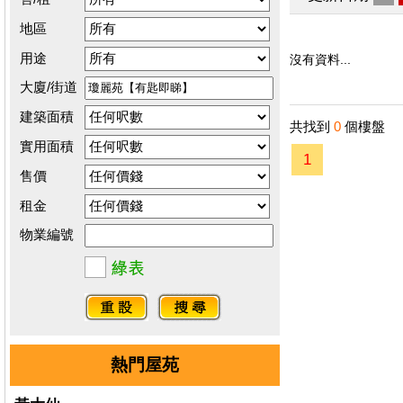
地區
用途
沒有資料...
大廈/街道
建築面積
共找到
0
個樓盤
實用面積
1
售價
租金
物業編號
熱門屋苑