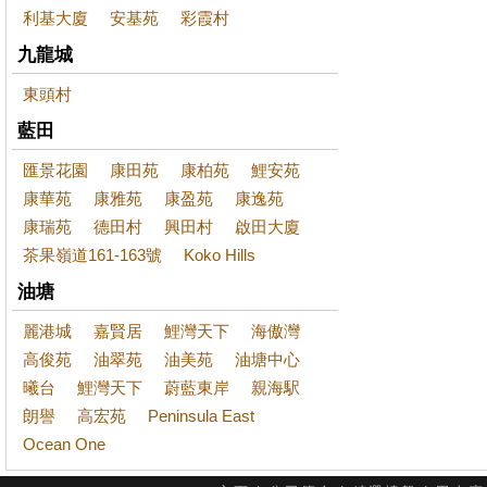
利基大廈
安基苑
彩霞村
九龍城
東頭村
藍田
匯景花園
康田苑
康柏苑
鯉安苑
康華苑
康雅苑
康盈苑
康逸苑
康瑞苑
德田村
興田村
啟田大廈
茶果嶺道161-163號
Koko Hills
油塘
麗港城
嘉賢居
鯉灣天下
海傲灣
高俊苑
油翠苑
油美苑
油塘中心
曦台
鯉灣天下
蔚藍東岸
親海駅
朗譽
高宏苑
Peninsula East
Ocean One