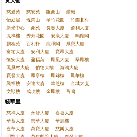
黃大仙
慈愛苑
慈安苑
匯豪山
鑽嶺
怡庭居
現崇山
翠竹花園
竹園北村
新光中心
豪苑
長春大廈
盈利大廈
鳳祥樓
秀芳花園
安康大廈
鳴鳳閣
鵬程苑
百利軒
龍暉閣
鳳寶大廈
富祐大廈
安利大廈
寶翠大廈
恒安大廈
盈福苑
鳳凰大廈
翠鳳樓
鳳凰村大廈
伯德大樓
海鴻大廈
寶發大廈
鳳寧樓
鳳錦樓
鳳華樓
興福樓
安達大廈
華芝樓
金城大廈
文顯樓
成功樓
金鳳樓
薈鳴
毓華里
慈祥大廈
永發大廈
嘉喜大廈
華基大廈
慈華大廈
華麗樓
嘉華大廈
萬寶大廈
慈樂大廈
明豐大廈
萬年戲院大廈
廣發大樓