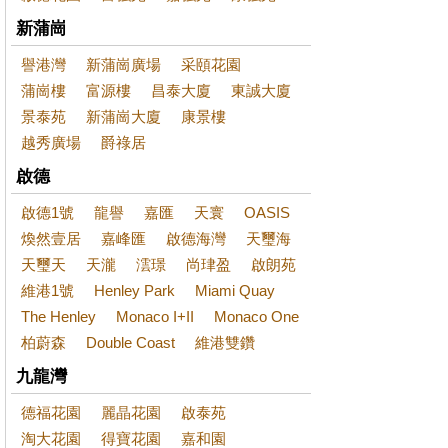
新蒲崗
譽港灣
新蒲崗廣場
采頤花園
蒲崗樓
富源樓
昌泰大廈
東誠大廈
景泰苑
新蒲崗大廈
康景樓
越秀廣場
爵祿居
啟德
啟德1號
龍譽
嘉匯
天寰
OASIS
煥然壹居
嘉峰匯
啟德海灣
天璽海
天璽天
天瀧
澐璟
尚珒盈
啟朗苑
維港1號
Henley Park
Miami Quay
The Henley
Monaco I+II
Monaco One
柏蔚森
Double Coast
維港雙鑽
九龍灣
德福花園
麗晶花園
啟泰苑
淘大花園
得寶花園
嘉和園