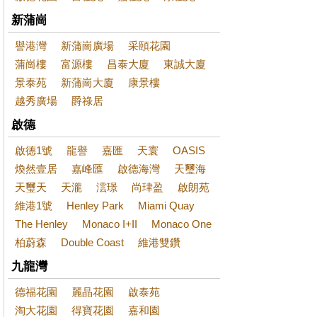
新蒲崗
譽港灣
新蒲崗廣場
采頤花園
蒲崗樓
富源樓
昌泰大廈
東誠大廈
景泰苑
新蒲崗大廈
康景樓
越秀廣場
爵祿居
啟德
啟德1號
龍譽
嘉匯
天寰
OASIS
煥然壹居
嘉峰匯
啟德海灣
天璽海
天璽天
天瀧
澐璟
尚珒盈
啟朗苑
維港1號
Henley Park
Miami Quay
The Henley
Monaco I+II
Monaco One
柏蔚森
Double Coast
維港雙鑽
九龍灣
德福花園
麗晶花園
啟泰苑
淘大花園
得寶花園
嘉和園