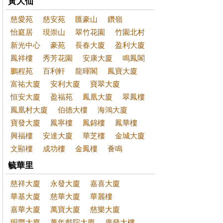
黃大仙
慈愛苑
慈安苑
匯豪山
鑽嶺
怡庭居
現崇山
翠竹花園
竹園北村
新光中心
豪苑
長春大廈
盈利大廈
鳳祥樓
秀芳花園
安康大廈
鳴鳳閣
鵬程苑
百利軒
龍暉閣
鳳寶大廈
富祐大廈
安利大廈
寶翠大廈
恒安大廈
盈福苑
鳳凰大廈
翠鳳樓
鳳凰村大廈
伯德大樓
海鴻大廈
寶發大廈
鳳寧樓
鳳錦樓
鳳華樓
興福樓
安達大廈
華芝樓
金城大廈
文顯樓
成功樓
金鳳樓
薈鳴
毓華里
慈祥大廈
永發大廈
嘉喜大廈
華基大廈
慈華大廈
華麗樓
嘉華大廈
萬寶大廈
慈樂大廈
明豐大廈
萬年戲院大廈
廣發大樓