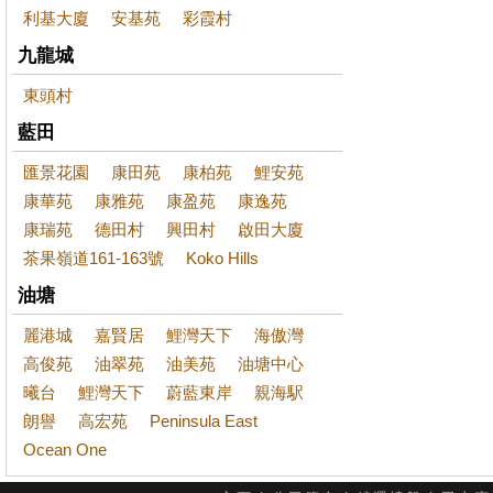
利基大廈
安基苑
彩霞村
九龍城
東頭村
藍田
匯景花園
康田苑
康柏苑
鯉安苑
康華苑
康雅苑
康盈苑
康逸苑
康瑞苑
德田村
興田村
啟田大廈
茶果嶺道161-163號
Koko Hills
油塘
麗港城
嘉賢居
鯉灣天下
海傲灣
高俊苑
油翠苑
油美苑
油塘中心
曦台
鯉灣天下
蔚藍東岸
親海駅
朗譽
高宏苑
Peninsula East
Ocean One