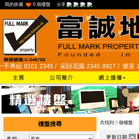
我的收藏
0
個樓盤
分享
8101 2345 /
采頣花園 2345 9927 /
樂富 2321 
共找到
0
個樓盤
樓盤搜尋
更新日期
售/租