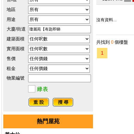
地區
用途
沒有資料...
大廈/街道
建築面積
共找到
0
個樓盤
實用面積
1
售價
租金
物業編號
熱門屋苑