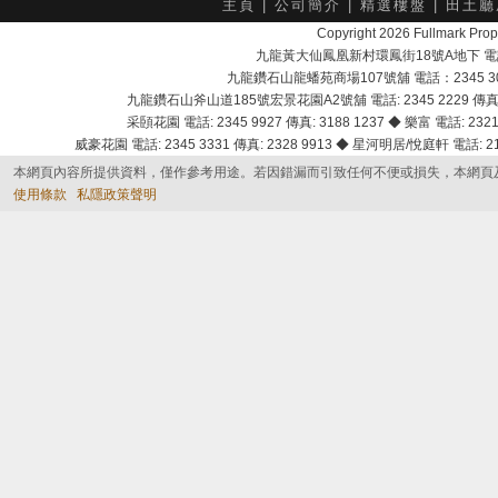
主頁
|
公司簡介
|
精選樓盤
|
田土廳
Copyright 2026 Fullmark 
九龍黃大仙鳳凰新村環鳳街18號A地下 電話：232
九龍鑽石山龍蟠苑商場107號舖 電話：2345 303
九龍鑽石山斧山道185號宏景花園A2號舖 電話: 2345 2229 傳真: 
采頣花園 電話: 2345 9927 傳真: 3188 1237 ◆ 樂富 電話: 2321 
威豪花園 電話: 2345 3331 傳真: 2328 9913 ◆ 星河明居/悅庭軒 電話: 2116
本網頁內容所提供資料，僅作參考用途。若因錯漏而引致任何不便或損失，本網頁
使用條款
私隱政策聲明