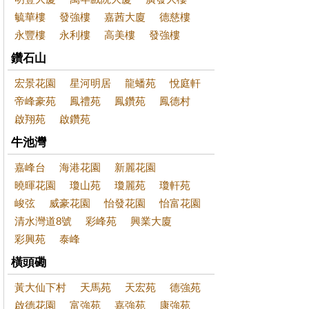
毓華樓
發強樓
嘉茜大廈
德慈樓
永豐樓
永利樓
高美樓
發強樓
鑽石山
宏景花園
星河明居
龍蟠苑
悅庭軒
帝峰豪苑
鳳禮苑
鳳鑽苑
鳳德村
啟翔苑
啟鑽苑
牛池灣
嘉峰台
海港花園
新麗花園
曉暉花園
瓊山苑
瓊麗苑
瓊軒苑
峻弦
威豪花園
怡發花園
怡富花園
清水灣道8號
彩峰苑
興業大廈
彩興苑
泰峰
橫頭磡
黃大仙下村
天馬苑
天宏苑
德強苑
啟德花園
富強苑
嘉強苑
康強苑