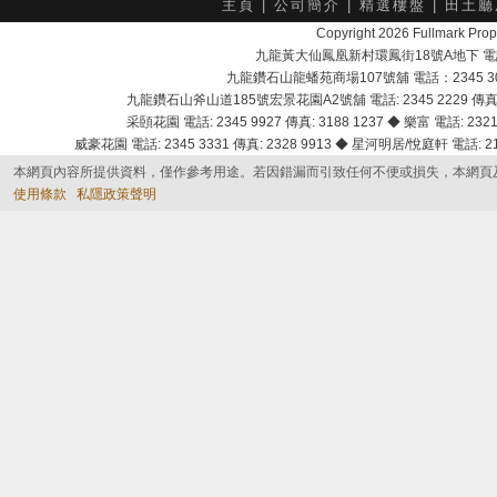
主頁
|
公司簡介
|
精選樓盤
|
田土廳
Copyright 2026 Fullmark 
九龍黃大仙鳳凰新村環鳳街18號A地下 電話：232
九龍鑽石山龍蟠苑商場107號舖 電話：2345 303
九龍鑽石山斧山道185號宏景花園A2號舖 電話: 2345 2229 傳真: 
采頣花園 電話: 2345 9927 傳真: 3188 1237 ◆ 樂富 電話: 2321 
威豪花園 電話: 2345 3331 傳真: 2328 9913 ◆ 星河明居/悅庭軒 電話: 2116
本網頁內容所提供資料，僅作參考用途。若因錯漏而引致任何不便或損失，本網頁
使用條款
私隱政策聲明