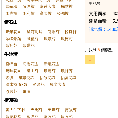
牛池灣
毓華樓
發強樓
嘉茜大廈
德慈樓
永豐樓
永利樓
高美樓
發強樓
實用面積：
40
建築面積：
51
鑽石山
補地價：$43
宏景花園
星河明居
龍蟠苑
悅庭軒
帝峰豪苑
鳳禮苑
鳳鑽苑
鳳德村
啟翔苑
啟鑽苑
共找到
5
個樓盤
牛池灣
1
嘉峰台
海港花園
新麗花園
曉暉花園
瓊山苑
瓊麗苑
瓊軒苑
峻弦
威豪花園
怡發花園
怡富花園
清水灣道8號
彩峰苑
興業大廈
彩興苑
泰峰
橫頭磡
黃大仙下村
天馬苑
天宏苑
德強苑
啟德花園
富強苑
嘉強苑
康強苑