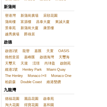
新蒲崗
譽港灣
新蒲崗廣場
采頤花園
蒲崗樓
富源樓
昌泰大廈
東誠大廈
景泰苑
新蒲崗大廈
康景樓
越秀廣場
爵祿居
啟德
啟德1號
龍譽
嘉匯
天寰
OASIS
煥然壹居
嘉峰匯
啟德海灣
天璽海
天璽天
天瀧
澐璟
尚珒盈
啟朗苑
維港1號
Henley Park
Miami Quay
The Henley
Monaco I+II
Monaco One
柏蔚森
Double Coast
維港雙鑽
九龍灣
德福花園
麗晶花園
啟泰苑
淘大花園
得寶花園
嘉和園