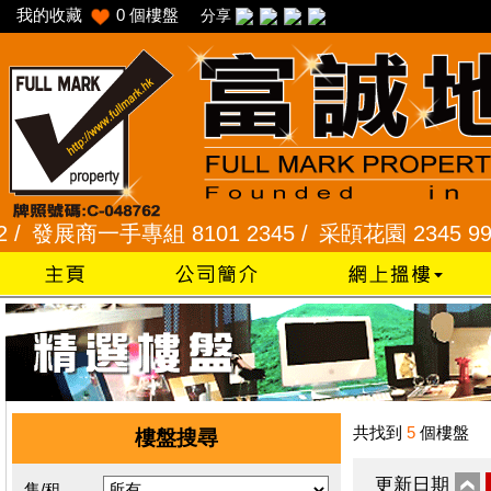
我的收藏
0
個樓盤
分享
展商一手專組 8101 2345 /
采頣花園 2345 9927 /
共找到
5
個樓盤
樓盤搜尋
更新日期
售/租