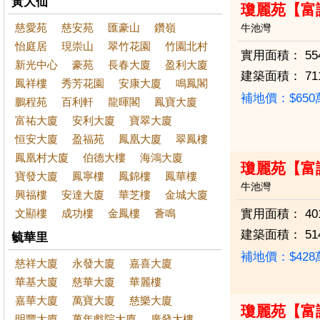
黃大仙
瓊麗苑【富
慈愛苑
慈安苑
匯豪山
鑽嶺
牛池灣
怡庭居
現崇山
翠竹花園
竹園北村
實用面積：
55
新光中心
豪苑
長春大廈
盈利大廈
建築面積：
71
鳳祥樓
秀芳花園
安康大廈
鳴鳳閣
補地價：$65
鵬程苑
百利軒
龍暉閣
鳳寶大廈
富祐大廈
安利大廈
寶翠大廈
恒安大廈
盈福苑
鳳凰大廈
翠鳳樓
鳳凰村大廈
伯德大樓
海鴻大廈
瓊麗苑【富
寶發大廈
鳳寧樓
鳳錦樓
鳳華樓
牛池灣
興福樓
安達大廈
華芝樓
金城大廈
文顯樓
成功樓
金鳳樓
薈鳴
實用面積：
40
建築面積：
51
毓華里
補地價：$42
慈祥大廈
永發大廈
嘉喜大廈
華基大廈
慈華大廈
華麗樓
嘉華大廈
萬寶大廈
慈樂大廈
瓊麗苑【富
明豐大廈
萬年戲院大廈
廣發大樓