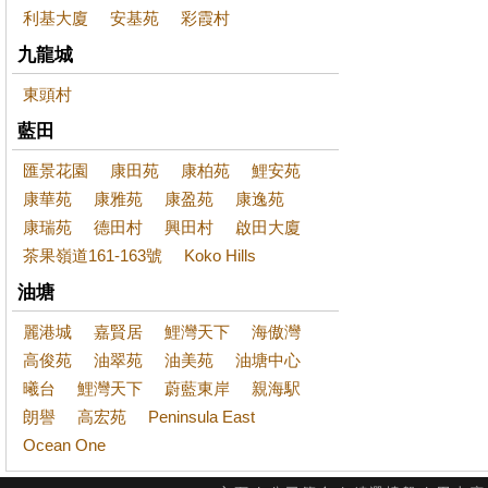
利基大廈
安基苑
彩霞村
九龍城
東頭村
藍田
匯景花園
康田苑
康柏苑
鯉安苑
康華苑
康雅苑
康盈苑
康逸苑
康瑞苑
德田村
興田村
啟田大廈
茶果嶺道161-163號
Koko Hills
油塘
麗港城
嘉賢居
鯉灣天下
海傲灣
高俊苑
油翠苑
油美苑
油塘中心
曦台
鯉灣天下
蔚藍東岸
親海駅
朗譽
高宏苑
Peninsula East
Ocean One