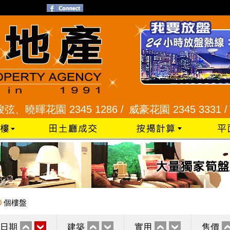
暉花園 2345 1286 /
威豪花園 2345 3331 /
星河明
0
個樓盤
日期
建築
實用
售價