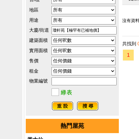
地區
用途
沒有資料.
大廈/街道
建築面積
共找到
實用面積
1
售價
租金
物業編號
熱門屋苑