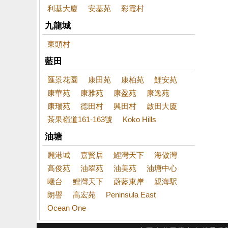
利基大廈
安基苑
彩霞村
九龍城
東頭村
藍田
匯景花園
康田苑
康柏苑
鯉安苑
康華苑
康雅苑
康盈苑
康逸苑
康瑞苑
德田村
興田村
啟田大廈
茶果嶺道161-163號
Koko Hills
油塘
麗港城
嘉賢居
鯉灣天下
海傲灣
高俊苑
油翠苑
油美苑
油塘中心
曦台
鯉灣天下
蔚藍東岸
親海駅
朗譽
高宏苑
Peninsula East
Ocean One