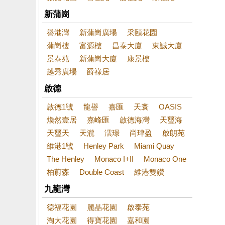
新蒲崗
譽港灣
新蒲崗廣場
采頤花園
蒲崗樓
富源樓
昌泰大廈
東誠大廈
景泰苑
新蒲崗大廈
康景樓
越秀廣場
爵祿居
啟德
啟德1號
龍譽
嘉匯
天寰
OASIS
煥然壹居
嘉峰匯
啟德海灣
天璽海
天璽天
天瀧
澐璟
尚珒盈
啟朗苑
維港1號
Henley Park
Miami Quay
The Henley
Monaco I+II
Monaco One
柏蔚森
Double Coast
維港雙鑽
九龍灣
德福花園
麗晶花園
啟泰苑
淘大花園
得寶花園
嘉和園