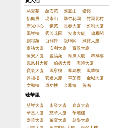
黃大仙
慈愛苑
慈安苑
匯豪山
鑽嶺
怡庭居
現崇山
翠竹花園
竹園北村
新光中心
豪苑
長春大廈
盈利大廈
鳳祥樓
秀芳花園
安康大廈
鳴鳳閣
鵬程苑
百利軒
龍暉閣
鳳寶大廈
富祐大廈
安利大廈
寶翠大廈
恒安大廈
盈福苑
鳳凰大廈
翠鳳樓
鳳凰村大廈
伯德大樓
海鴻大廈
寶發大廈
鳳寧樓
鳳錦樓
鳳華樓
興福樓
安達大廈
華芝樓
金城大廈
文顯樓
成功樓
金鳳樓
薈鳴
毓華里
慈祥大廈
永發大廈
嘉喜大廈
華基大廈
慈華大廈
華麗樓
嘉華大廈
萬寶大廈
慈樂大廈
明豐大廈
萬年戲院大廈
廣發大樓