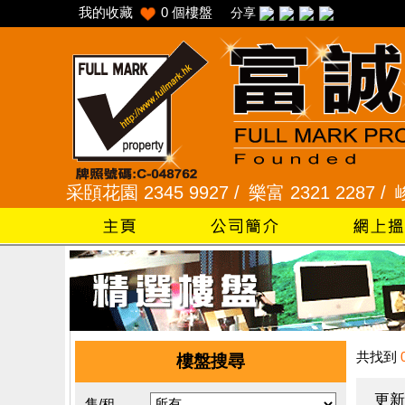
我的收藏
0
個樓盤
分享
 /
采頣花園 2345 9927 /
樂富 2321 2287 /
峻弦、曉
共找到
樓盤搜尋
更新
售/租