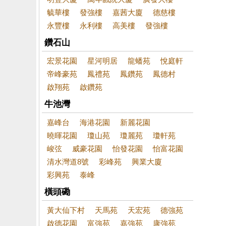
毓華樓
發強樓
嘉茜大廈
德慈樓
永豐樓
永利樓
高美樓
發強樓
鑽石山
宏景花園
星河明居
龍蟠苑
悅庭軒
帝峰豪苑
鳳禮苑
鳳鑽苑
鳳德村
啟翔苑
啟鑽苑
牛池灣
嘉峰台
海港花園
新麗花園
曉暉花園
瓊山苑
瓊麗苑
瓊軒苑
峻弦
威豪花園
怡發花園
怡富花園
清水灣道8號
彩峰苑
興業大廈
彩興苑
泰峰
橫頭磡
黃大仙下村
天馬苑
天宏苑
德強苑
啟德花園
富強苑
嘉強苑
康強苑