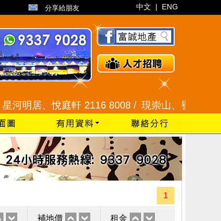
中文
|
ENG
分享給朋友
居、悅庭軒 2116 8008 /
現崇山、譽港灣 2345 99
1
補地價
租金