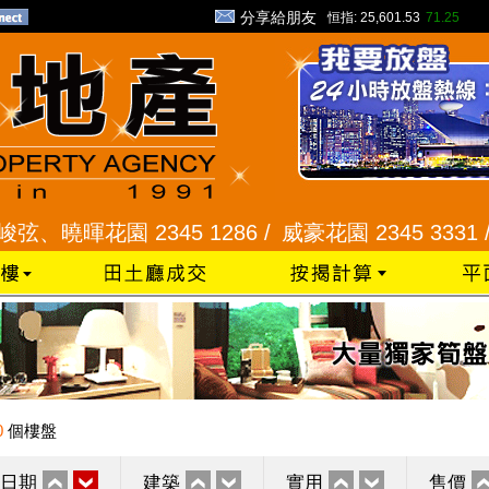
分享給朋友
恒指:
25,601.53
71.25
暉花園 2345 1286 /
威豪花園 2345 3331 /
星河
0
個樓盤
日期
建築
實用
售價