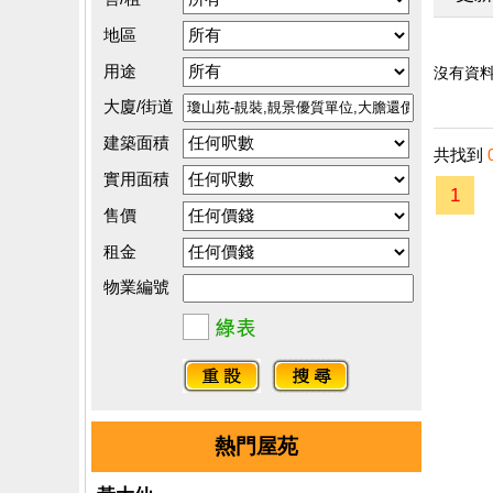
地區
用途
沒有資料.
大廈/街道
建築面積
共找到
實用面積
1
售價
租金
物業編號
熱門屋苑