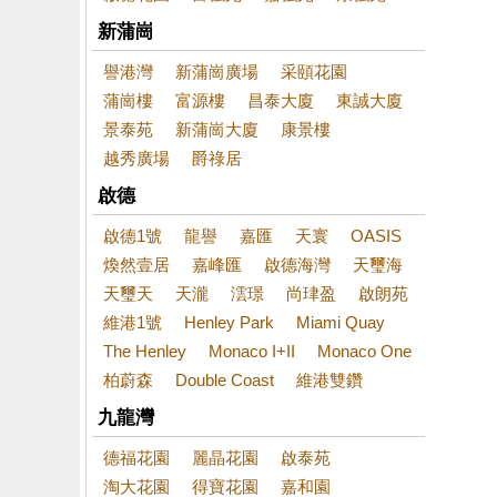
新蒲崗
譽港灣
新蒲崗廣場
采頤花園
蒲崗樓
富源樓
昌泰大廈
東誠大廈
景泰苑
新蒲崗大廈
康景樓
越秀廣場
爵祿居
啟德
啟德1號
龍譽
嘉匯
天寰
OASIS
煥然壹居
嘉峰匯
啟德海灣
天璽海
天璽天
天瀧
澐璟
尚珒盈
啟朗苑
維港1號
Henley Park
Miami Quay
The Henley
Monaco I+II
Monaco One
柏蔚森
Double Coast
維港雙鑽
九龍灣
德福花園
麗晶花園
啟泰苑
淘大花園
得寶花園
嘉和園