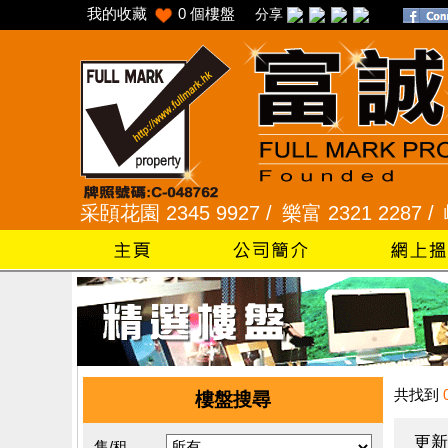
我的收藏
0
個樓盤
分享
 /
采頣花園 2345 9927 /
樂富 2321 2287 /
峻弦、曉
共找到
樓盤搜尋
更新
售/租