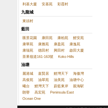
利基大廈
安基苑
彩霞村
九龍城
東頭村
藍田
匯景花園
康田苑
康柏苑
鯉安苑
康華苑
康雅苑
康盈苑
康逸苑
康瑞苑
德田村
興田村
啟田大廈
茶果嶺道161-163號
Koko Hills
油塘
麗港城
嘉賢居
鯉灣天下
海傲灣
高俊苑
油翠苑
油美苑
油塘中心
曦台
鯉灣天下
蔚藍東岸
親海駅
朗譽
高宏苑
Peninsula East
Ocean One