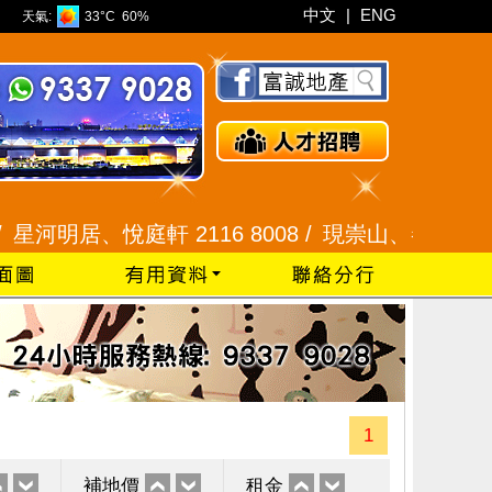
中文
|
ENG
天氣:
33°C
60%
明居、悅庭軒 2116 8008 /
現崇山、譽港灣 2345 99
1
補地價
租金