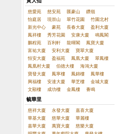
黃大仙
慈愛苑
慈安苑
匯豪山
鑽嶺
怡庭居
現崇山
翠竹花園
竹園北村
新光中心
豪苑
長春大廈
盈利大廈
鳳祥樓
秀芳花園
安康大廈
鳴鳳閣
鵬程苑
百利軒
龍暉閣
鳳寶大廈
富祐大廈
安利大廈
寶翠大廈
恒安大廈
盈福苑
鳳凰大廈
翠鳳樓
鳳凰村大廈
伯德大樓
海鴻大廈
寶發大廈
鳳寧樓
鳳錦樓
鳳華樓
興福樓
安達大廈
華芝樓
金城大廈
文顯樓
成功樓
金鳳樓
薈鳴
毓華里
慈祥大廈
永發大廈
嘉喜大廈
華基大廈
慈華大廈
華麗樓
嘉華大廈
萬寶大廈
慈樂大廈
明豐大廈
萬年戲院大廈
廣發大樓