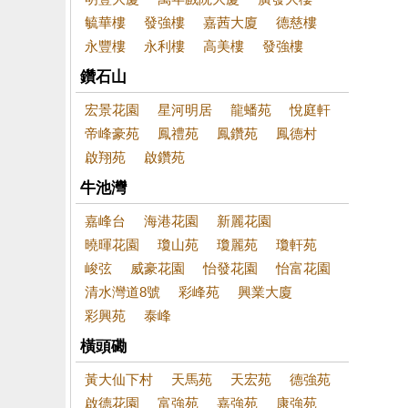
毓華樓
發強樓
嘉茜大廈
德慈樓
永豐樓
永利樓
高美樓
發強樓
鑽石山
宏景花園
星河明居
龍蟠苑
悅庭軒
帝峰豪苑
鳳禮苑
鳳鑽苑
鳳德村
啟翔苑
啟鑽苑
牛池灣
嘉峰台
海港花園
新麗花園
曉暉花園
瓊山苑
瓊麗苑
瓊軒苑
峻弦
威豪花園
怡發花園
怡富花園
清水灣道8號
彩峰苑
興業大廈
彩興苑
泰峰
橫頭磡
黃大仙下村
天馬苑
天宏苑
德強苑
啟德花園
富強苑
嘉強苑
康強苑