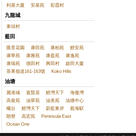
利基大廈
安基苑
彩霞村
九龍城
東頭村
藍田
匯景花園
康田苑
康柏苑
鯉安苑
康華苑
康雅苑
康盈苑
康逸苑
康瑞苑
德田村
興田村
啟田大廈
茶果嶺道161-163號
Koko Hills
油塘
麗港城
嘉賢居
鯉灣天下
海傲灣
高俊苑
油翠苑
油美苑
油塘中心
曦台
鯉灣天下
蔚藍東岸
親海駅
朗譽
高宏苑
Peninsula East
Ocean One