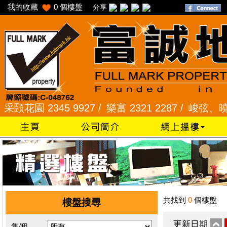
我的收藏
0
個樓盤
分享
花園 2345 9927 /
樂富 2321 2287 /
峻弦、曉暉花園 
共找到
0
個樓盤
樓盤搜尋
更新日期
售/租