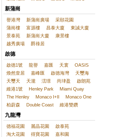
新蒲崗
譽港灣
新蒲崗廣場
采頤花園
蒲崗樓
富源樓
昌泰大廈
東誠大廈
景泰苑
新蒲崗大廈
康景樓
越秀廣場
爵祿居
啟德
啟德1號
龍譽
嘉匯
天寰
OASIS
煥然壹居
嘉峰匯
啟德海灣
天璽海
天璽天
天瀧
澐璟
尚珒盈
啟朗苑
維港1號
Henley Park
Miami Quay
The Henley
Monaco I+II
Monaco One
柏蔚森
Double Coast
維港雙鑽
九龍灣
德福花園
麗晶花園
啟泰苑
淘大花園
得寶花園
嘉和園