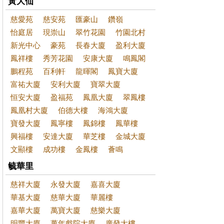
黃大仙
慈愛苑
慈安苑
匯豪山
鑽嶺
怡庭居
現崇山
翠竹花園
竹園北村
新光中心
豪苑
長春大廈
盈利大廈
鳳祥樓
秀芳花園
安康大廈
鳴鳳閣
鵬程苑
百利軒
龍暉閣
鳳寶大廈
富祐大廈
安利大廈
寶翠大廈
恒安大廈
盈福苑
鳳凰大廈
翠鳳樓
鳳凰村大廈
伯德大樓
海鴻大廈
寶發大廈
鳳寧樓
鳳錦樓
鳳華樓
興福樓
安達大廈
華芝樓
金城大廈
文顯樓
成功樓
金鳳樓
薈鳴
毓華里
慈祥大廈
永發大廈
嘉喜大廈
華基大廈
慈華大廈
華麗樓
嘉華大廈
萬寶大廈
慈樂大廈
明豐大廈
萬年戲院大廈
廣發大樓