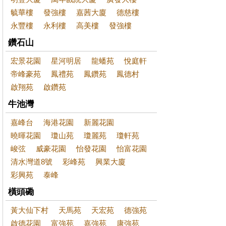
毓華樓
發強樓
嘉茜大廈
德慈樓
永豐樓
永利樓
高美樓
發強樓
鑽石山
宏景花園
星河明居
龍蟠苑
悅庭軒
帝峰豪苑
鳳禮苑
鳳鑽苑
鳳德村
啟翔苑
啟鑽苑
牛池灣
嘉峰台
海港花園
新麗花園
曉暉花園
瓊山苑
瓊麗苑
瓊軒苑
峻弦
威豪花園
怡發花園
怡富花園
清水灣道8號
彩峰苑
興業大廈
彩興苑
泰峰
橫頭磡
黃大仙下村
天馬苑
天宏苑
德強苑
啟德花園
富強苑
嘉強苑
康強苑