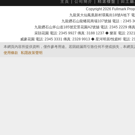
主頁
|
公司簡介
|
精選樓盤
|
田土廳
Copyright 2026 Fullmark 
九龍黃大仙鳳凰新村環鳳街18號A地下 電話：232
九龍鑽石山龍蟠苑商場107號舖 電話：2345 303
九龍鑽石山斧山道185號宏景花園A2號舖 電話: 2345 2229 傳真: 
采頣花園 電話: 2345 9927 傳真: 3188 1237 ◆ 樂富 電話: 2321 
威豪花園 電話: 2345 3331 傳真: 2328 9913 ◆ 星河明居/悅庭軒 電話: 2116
本網頁內容所提供資料，僅作參考用途。若因錯漏而引致任何不便或損失，本網頁
使用條款
私隱政策聲明