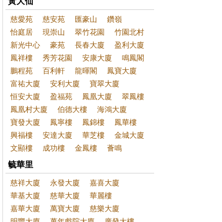
黃大仙
慈愛苑
慈安苑
匯豪山
鑽嶺
怡庭居
現崇山
翠竹花園
竹園北村
新光中心
豪苑
長春大廈
盈利大廈
鳳祥樓
秀芳花園
安康大廈
鳴鳳閣
鵬程苑
百利軒
龍暉閣
鳳寶大廈
富祐大廈
安利大廈
寶翠大廈
恒安大廈
盈福苑
鳳凰大廈
翠鳳樓
鳳凰村大廈
伯德大樓
海鴻大廈
寶發大廈
鳳寧樓
鳳錦樓
鳳華樓
興福樓
安達大廈
華芝樓
金城大廈
文顯樓
成功樓
金鳳樓
薈鳴
毓華里
慈祥大廈
永發大廈
嘉喜大廈
華基大廈
慈華大廈
華麗樓
嘉華大廈
萬寶大廈
慈樂大廈
明豐大廈
萬年戲院大廈
廣發大樓