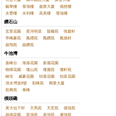
毓華樓
發強樓
嘉茜大廈
德慈樓
永豐樓
永利樓
高美樓
發強樓
鑽石山
宏景花園
星河明居
龍蟠苑
悅庭軒
帝峰豪苑
鳳禮苑
鳳鑽苑
鳳德村
啟翔苑
啟鑽苑
牛池灣
嘉峰台
海港花園
新麗花園
曉暉花園
瓊山苑
瓊麗苑
瓊軒苑
峻弦
威豪花園
怡發花園
怡富花園
清水灣道8號
彩峰苑
興業大廈
彩興苑
泰峰
橫頭磡
黃大仙下村
天馬苑
天宏苑
德強苑
啟德花園
富強苑
嘉強苑
康強苑