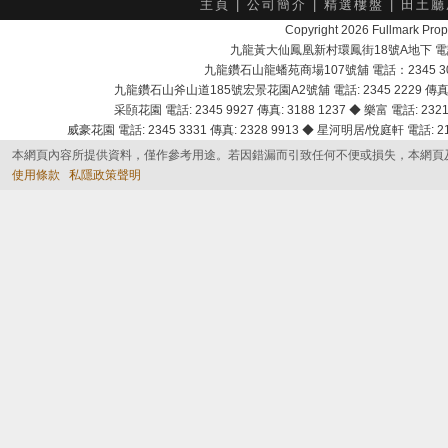
主頁
|
公司簡介
|
精選樓盤
|
田土廳
Copyright 2026 Fullmark 
九龍黃大仙鳳凰新村環鳳街18號A地下 電話：232
九龍鑽石山龍蟠苑商場107號舖 電話：2345 303
九龍鑽石山斧山道185號宏景花園A2號舖 電話: 2345 2229 傳真: 
采頣花園 電話: 2345 9927 傳真: 3188 1237 ◆ 樂富 電話: 2321 
威豪花園 電話: 2345 3331 傳真: 2328 9913 ◆ 星河明居/悅庭軒 電話: 2116
本網頁內容所提供資料，僅作參考用途。若因錯漏而引致任何不便或損失，本網頁
使用條款
私隱政策聲明