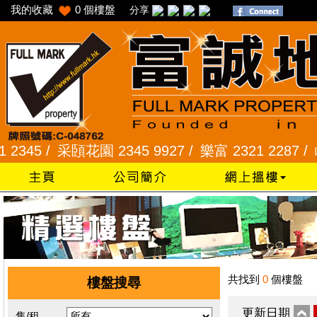
我的收藏
0
個樓盤
分享
45 /
采頣花園 2345 9927 /
樂富 2321 2287 /
峻弦
共找到
0
個樓盤
樓盤搜尋
更新日期
售/租