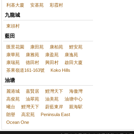
利基大廈
安基苑
彩霞村
九龍城
東頭村
藍田
匯景花園
康田苑
康柏苑
鯉安苑
康華苑
康雅苑
康盈苑
康逸苑
康瑞苑
德田村
興田村
啟田大廈
茶果嶺道161-163號
Koko Hills
油塘
麗港城
嘉賢居
鯉灣天下
海傲灣
高俊苑
油翠苑
油美苑
油塘中心
曦台
鯉灣天下
蔚藍東岸
親海駅
朗譽
高宏苑
Peninsula East
Ocean One