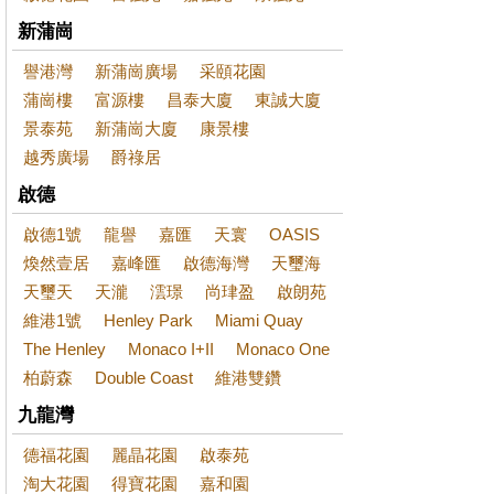
新蒲崗
譽港灣
新蒲崗廣場
采頤花園
蒲崗樓
富源樓
昌泰大廈
東誠大廈
景泰苑
新蒲崗大廈
康景樓
越秀廣場
爵祿居
啟德
啟德1號
龍譽
嘉匯
天寰
OASIS
煥然壹居
嘉峰匯
啟德海灣
天璽海
天璽天
天瀧
澐璟
尚珒盈
啟朗苑
維港1號
Henley Park
Miami Quay
The Henley
Monaco I+II
Monaco One
柏蔚森
Double Coast
維港雙鑽
九龍灣
德福花園
麗晶花園
啟泰苑
淘大花園
得寶花園
嘉和園