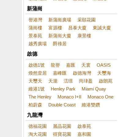
新蒲崗
譽港灣
新蒲崗廣場
采頤花園
蒲崗樓
富源樓
昌泰大廈
東誠大廈
景泰苑
新蒲崗大廈
康景樓
越秀廣場
爵祿居
啟德
啟德1號
龍譽
嘉匯
天寰
OASIS
煥然壹居
嘉峰匯
啟德海灣
天璽海
天璽天
天瀧
澐璟
尚珒盈
啟朗苑
維港1號
Henley Park
Miami Quay
The Henley
Monaco I+II
Monaco One
柏蔚森
Double Coast
維港雙鑽
九龍灣
德福花園
麗晶花園
啟泰苑
淘大花園
得寶花園
嘉和園