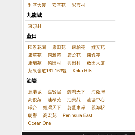
利基大廈
安基苑
彩霞村
九龍城
東頭村
藍田
匯景花園
康田苑
康柏苑
鯉安苑
康華苑
康雅苑
康盈苑
康逸苑
康瑞苑
德田村
興田村
啟田大廈
茶果嶺道161-163號
Koko Hills
油塘
麗港城
嘉賢居
鯉灣天下
海傲灣
高俊苑
油翠苑
油美苑
油塘中心
曦台
鯉灣天下
蔚藍東岸
親海駅
朗譽
高宏苑
Peninsula East
Ocean One