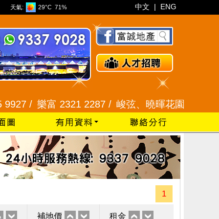
中文
|
ENG
天氣:
29°C
71%
 /
樂富 2321 2287 /
峻弦、曉暉花園 2345 1286 /
1
補地價
租金