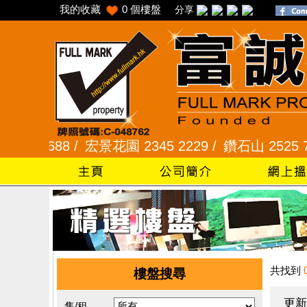
我的收藏
0
個樓盤
分享
1688 /
宏景花園 2345 2229 /
鑽石山 2525 7722 
共找到
樓盤搜尋
更新
售/租