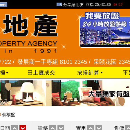
分享給朋友
恒指:
25,431.36
-98.92
/
發展商一手專組 8101 2345 /
采頣花園 2345 9927
0
個樓盤
日期
建築
實用
售價