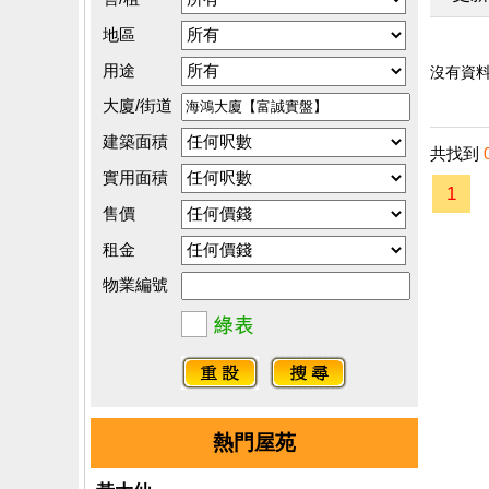
地區
用途
沒有資料.
大廈/街道
建築面積
共找到
實用面積
1
售價
租金
物業編號
熱門屋苑