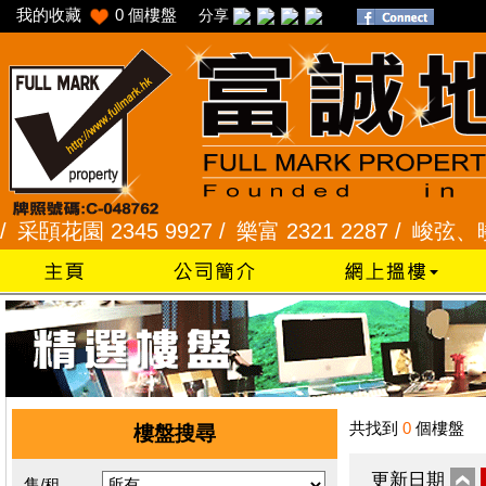
我的收藏
0
個樓盤
分享
花園 2345 9927 /
樂富 2321 2287 /
峻弦、曉暉花園 
共找到
0
個樓盤
樓盤搜尋
更新日期
售/租