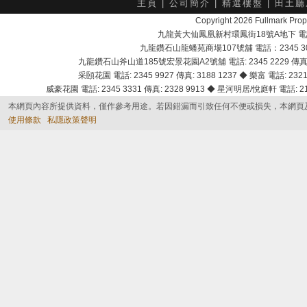
主頁
|
公司簡介
|
精選樓盤
|
田土廳
Copyright 2026 Fullmark 
九龍黃大仙鳳凰新村環鳳街18號A地下 電話：232
九龍鑽石山龍蟠苑商場107號舖 電話：2345 303
九龍鑽石山斧山道185號宏景花園A2號舖 電話: 2345 2229 傳真: 
采頣花園 電話: 2345 9927 傳真: 3188 1237 ◆ 樂富 電話: 2321 
威豪花園 電話: 2345 3331 傳真: 2328 9913 ◆ 星河明居/悅庭軒 電話: 2116
本網頁內容所提供資料，僅作參考用途。若因錯漏而引致任何不便或損失，本網頁
使用條款
私隱政策聲明