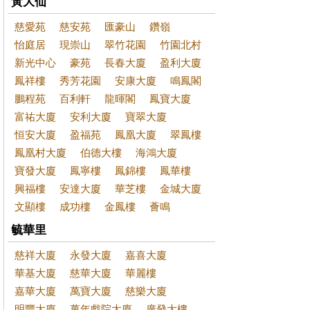
黃大仙
慈愛苑
慈安苑
匯豪山
鑽嶺
怡庭居
現崇山
翠竹花園
竹園北村
新光中心
豪苑
長春大廈
盈利大廈
鳳祥樓
秀芳花園
安康大廈
鳴鳳閣
鵬程苑
百利軒
龍暉閣
鳳寶大廈
富祐大廈
安利大廈
寶翠大廈
恒安大廈
盈福苑
鳳凰大廈
翠鳳樓
鳳凰村大廈
伯德大樓
海鴻大廈
寶發大廈
鳳寧樓
鳳錦樓
鳳華樓
興福樓
安達大廈
華芝樓
金城大廈
文顯樓
成功樓
金鳳樓
薈鳴
毓華里
慈祥大廈
永發大廈
嘉喜大廈
華基大廈
慈華大廈
華麗樓
嘉華大廈
萬寶大廈
慈樂大廈
明豐大廈
萬年戲院大廈
廣發大樓