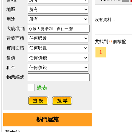
地區
用途
沒有資料...
大廈/街道
建築面積
共找到
0
個樓盤
實用面積
1
售價
租金
物業編號
熱門屋苑