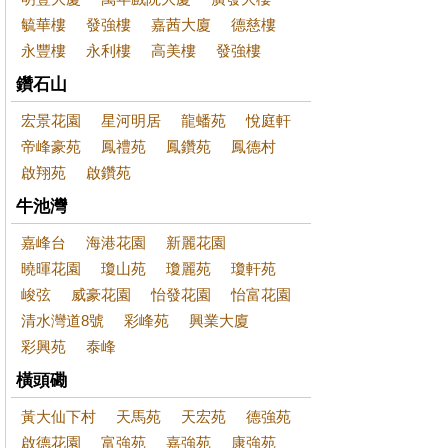
毓華樓
發強樓
嘉茜大廈
德慈樓
永豐樓
永利樓
高美樓
發強樓
鑽石山
宏景花園
星河明居
龍蟠苑
悅庭軒
帝峰豪苑
鳳禮苑
鳳鑽苑
鳳德村
啟翔苑
啟鑽苑
牛池灣
嘉峰台
海港花園
新麗花園
曉暉花園
瓊山苑
瓊麗苑
瓊軒苑
峻弦
威豪花園
怡發花園
怡富花園
清水灣道8號
彩峰苑
興業大廈
彩興苑
泰峰
橫頭磡
黃大仙下村
天馬苑
天宏苑
德強苑
啟德花園
富強苑
嘉強苑
康強苑