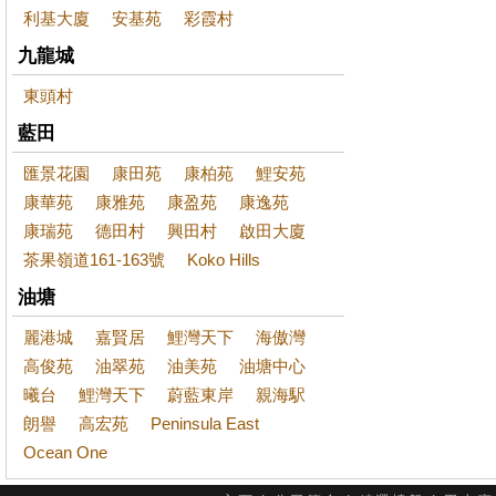
利基大廈
安基苑
彩霞村
九龍城
東頭村
藍田
匯景花園
康田苑
康柏苑
鯉安苑
康華苑
康雅苑
康盈苑
康逸苑
康瑞苑
德田村
興田村
啟田大廈
茶果嶺道161-163號
Koko Hills
油塘
麗港城
嘉賢居
鯉灣天下
海傲灣
高俊苑
油翠苑
油美苑
油塘中心
曦台
鯉灣天下
蔚藍東岸
親海駅
朗譽
高宏苑
Peninsula East
Ocean One