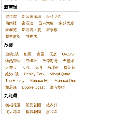
新蒲崗
譽港灣
新蒲崗廣場
采頤花園
蒲崗樓
富源樓
昌泰大廈
東誠大廈
景泰苑
新蒲崗大廈
康景樓
越秀廣場
爵祿居
啟德
啟德1號
龍譽
嘉匯
天寰
OASIS
煥然壹居
嘉峰匯
啟德海灣
天璽海
天璽天
天瀧
澐璟
尚珒盈
啟朗苑
維港1號
Henley Park
Miami Quay
The Henley
Monaco I+II
Monaco One
柏蔚森
Double Coast
維港雙鑽
九龍灣
德福花園
麗晶花園
啟泰苑
淘大花園
得寶花園
嘉和園