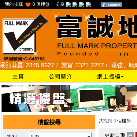
我的收藏
0
個樓盤
分享
園 2345 9927 /
樂富 2321 2287 /
峻弦、曉暉花園 2
共找到
0
個樓盤
樓盤搜尋
更新日期
售/租