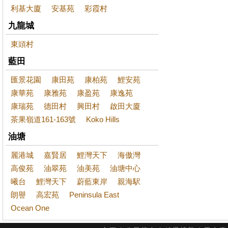
利基大廈
安基苑
彩霞村
九龍城
東頭村
藍田
匯景花園
康田苑
康柏苑
鯉安苑
康華苑
康雅苑
康盈苑
康逸苑
康瑞苑
德田村
興田村
啟田大廈
茶果嶺道161-163號
Koko Hills
油塘
麗港城
嘉賢居
鯉灣天下
海傲灣
高俊苑
油翠苑
油美苑
油塘中心
曦台
鯉灣天下
蔚藍東岸
親海駅
朗譽
高宏苑
Peninsula East
Ocean One