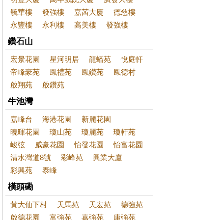
毓華樓
發強樓
嘉茜大廈
德慈樓
永豐樓
永利樓
高美樓
發強樓
鑽石山
宏景花園
星河明居
龍蟠苑
悅庭軒
帝峰豪苑
鳳禮苑
鳳鑽苑
鳳德村
啟翔苑
啟鑽苑
牛池灣
嘉峰台
海港花園
新麗花園
曉暉花園
瓊山苑
瓊麗苑
瓊軒苑
峻弦
威豪花園
怡發花園
怡富花園
清水灣道8號
彩峰苑
興業大廈
彩興苑
泰峰
橫頭磡
黃大仙下村
天馬苑
天宏苑
德強苑
啟德花園
富強苑
嘉強苑
康強苑