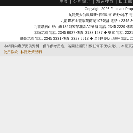
主頁
|
公司簡介
|
精選樓盤
|
田土廳
Copyright 2026 Fullmark 
九龍黃大仙鳳凰新村環鳳街18號A地下 電話：232
九龍鑽石山龍蟠苑商場107號舖 電話：2345 303
九龍鑽石山斧山道185號宏景花園A2號舖 電話: 2345 2229 傳真: 
采頣花園 電話: 2345 9927 傳真: 3188 1237 ◆ 樂富 電話: 2321 
威豪花園 電話: 2345 3331 傳真: 2328 9913 ◆ 星河明居/悅庭軒 電話: 2116
本網頁內容所提供資料，僅作參考用途。若因錯漏而引致任何不便或損失，本網頁
使用條款
私隱政策聲明