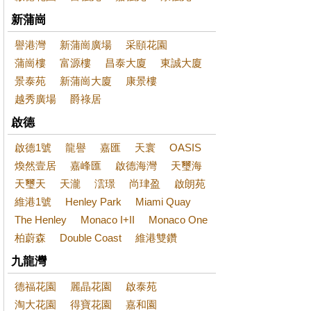
新蒲崗
譽港灣
新蒲崗廣場
采頤花園
蒲崗樓
富源樓
昌泰大廈
東誠大廈
景泰苑
新蒲崗大廈
康景樓
越秀廣場
爵祿居
啟德
啟德1號
龍譽
嘉匯
天寰
OASIS
煥然壹居
嘉峰匯
啟德海灣
天璽海
天璽天
天瀧
澐璟
尚珒盈
啟朗苑
維港1號
Henley Park
Miami Quay
The Henley
Monaco I+II
Monaco One
柏蔚森
Double Coast
維港雙鑽
九龍灣
德福花園
麗晶花園
啟泰苑
淘大花園
得寶花園
嘉和園