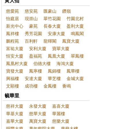
黃大仙
慈愛苑
慈安苑
匯豪山
鑽嶺
怡庭居
現崇山
翠竹花園
竹園北村
新光中心
豪苑
長春大廈
盈利大廈
鳳祥樓
秀芳花園
安康大廈
鳴鳳閣
鵬程苑
百利軒
龍暉閣
鳳寶大廈
富祐大廈
安利大廈
寶翠大廈
恒安大廈
盈福苑
鳳凰大廈
翠鳳樓
鳳凰村大廈
伯德大樓
海鴻大廈
寶發大廈
鳳寧樓
鳳錦樓
鳳華樓
興福樓
安達大廈
華芝樓
金城大廈
文顯樓
成功樓
金鳳樓
薈鳴
毓華里
慈祥大廈
永發大廈
嘉喜大廈
華基大廈
慈華大廈
華麗樓
嘉華大廈
萬寶大廈
慈樂大廈
明豐大廈
萬年戲院大廈
廣發大樓