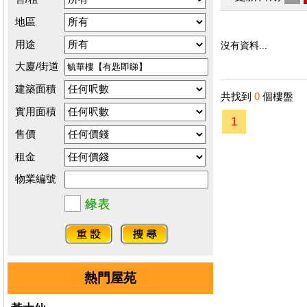
地區
用途
沒有資料...
大廈/街道
建築面積
共找到
0
個樓盤
實用面積
1
售價
租金
物業編號
熱門屋苑