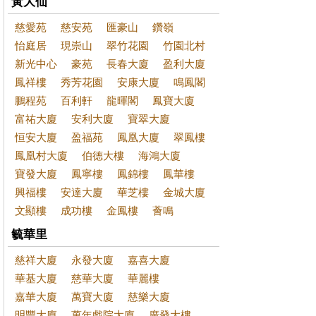
黃大仙
慈愛苑
慈安苑
匯豪山
鑽嶺
怡庭居
現崇山
翠竹花園
竹園北村
新光中心
豪苑
長春大廈
盈利大廈
鳳祥樓
秀芳花園
安康大廈
鳴鳳閣
鵬程苑
百利軒
龍暉閣
鳳寶大廈
富祐大廈
安利大廈
寶翠大廈
恒安大廈
盈福苑
鳳凰大廈
翠鳳樓
鳳凰村大廈
伯德大樓
海鴻大廈
寶發大廈
鳳寧樓
鳳錦樓
鳳華樓
興福樓
安達大廈
華芝樓
金城大廈
文顯樓
成功樓
金鳳樓
薈鳴
毓華里
慈祥大廈
永發大廈
嘉喜大廈
華基大廈
慈華大廈
華麗樓
嘉華大廈
萬寶大廈
慈樂大廈
明豐大廈
萬年戲院大廈
廣發大樓