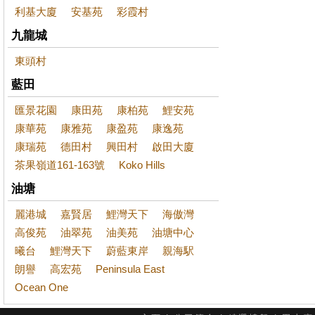
利基大廈
安基苑
彩霞村
九龍城
東頭村
藍田
匯景花園
康田苑
康柏苑
鯉安苑
康華苑
康雅苑
康盈苑
康逸苑
康瑞苑
德田村
興田村
啟田大廈
茶果嶺道161-163號
Koko Hills
油塘
麗港城
嘉賢居
鯉灣天下
海傲灣
高俊苑
油翠苑
油美苑
油塘中心
曦台
鯉灣天下
蔚藍東岸
親海駅
朗譽
高宏苑
Peninsula East
Ocean One