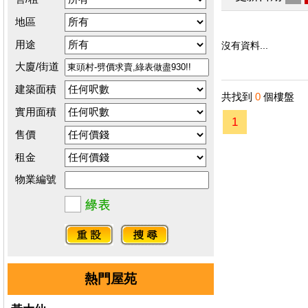
地區
用途
沒有資料...
大廈/街道
建築面積
共找到
0
個樓盤
實用面積
1
售價
租金
物業編號
熱門屋苑