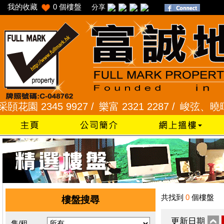
我的收藏
0
個樓盤
分享
園 2345 9927 /
樂富 2321 2287 /
峻弦、曉暉花園 2
共找到
0
個樓盤
樓盤搜尋
更新日期
售/租