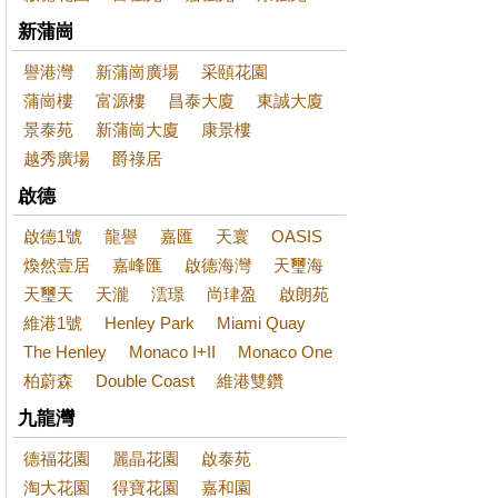
新蒲崗
譽港灣
新蒲崗廣場
采頤花園
蒲崗樓
富源樓
昌泰大廈
東誠大廈
景泰苑
新蒲崗大廈
康景樓
越秀廣場
爵祿居
啟德
啟德1號
龍譽
嘉匯
天寰
OASIS
煥然壹居
嘉峰匯
啟德海灣
天璽海
天璽天
天瀧
澐璟
尚珒盈
啟朗苑
維港1號
Henley Park
Miami Quay
The Henley
Monaco I+II
Monaco One
柏蔚森
Double Coast
維港雙鑽
九龍灣
德福花園
麗晶花園
啟泰苑
淘大花園
得寶花園
嘉和園