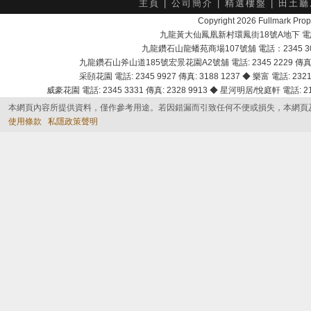
主頁
|
公司簡介
|
精選樓盤
|
田土廳
Copyright 2026 Fullmark 
九龍黃大仙鳳凰新村環鳳街18號A地下 電話：232
九龍鑽石山龍蟠苑商場107號舖 電話：2345 303
九龍鑽石山斧山道185號宏景花園A2號舖 電話: 2345 2229 傳真: 
采頣花園 電話: 2345 9927 傳真: 3188 1237 ◆ 樂富 電話: 2321 
威豪花園 電話: 2345 3331 傳真: 2328 9913 ◆ 星河明居/悅庭軒 電話: 2116
本網頁內容所提供資料，僅作參考用途。若因錯漏而引致任何不便或損失，本網頁
使用條款
私隱政策聲明