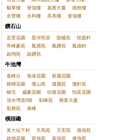
毓華樓
發強樓
嘉茜大廈
德慈樓
永豐樓
永利樓
高美樓
發強樓
鑽石山
宏景花園
星河明居
龍蟠苑
悅庭軒
帝峰豪苑
鳳禮苑
鳳鑽苑
鳳德村
啟翔苑
啟鑽苑
牛池灣
嘉峰台
海港花園
新麗花園
曉暉花園
瓊山苑
瓊麗苑
瓊軒苑
峻弦
威豪花園
怡發花園
怡富花園
清水灣道8號
彩峰苑
興業大廈
彩興苑
泰峰
橫頭磡
黃大仙下村
天馬苑
天宏苑
德強苑
啟德花園
富強苑
嘉強苑
康強苑