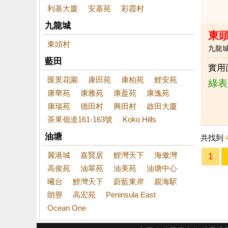
利基大廈
安基苑
彩霞村
九龍城
東
東頭村
九龍
藍田
實用
匯景花園
康田苑
康柏苑
鯉安苑
綠表
康華苑
康雅苑
康盈苑
康逸苑
康瑞苑
德田村
興田村
啟田大廈
茶果嶺道161-163號
Koko Hills
油塘
共找到
麗港城
嘉賢居
鯉灣天下
海傲灣
1
高俊苑
油翠苑
油美苑
油塘中心
曦台
鯉灣天下
蔚藍東岸
親海駅
朗譽
高宏苑
Peninsula East
Ocean One