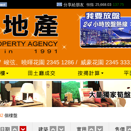
分享給朋友
恒指:
25,668.03
137.75
曉暉花園 2345 1286 /
威豪花園 2345 3331 /
星河
42
個樓盤
日期
建築
實用
售價