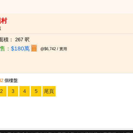
頭村
城
面積：
267 呎
售：
$180萬
@$6,742 / 實用
42
個樓盤
2
3
4
5
尾頁