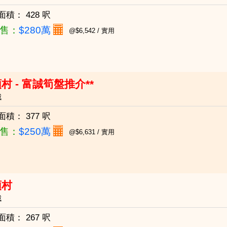
面積：
428 呎
售：
$280萬
@$6,542 / 實用
村 - 富誠筍盤推介**
城
面積：
377 呎
售：
$250萬
@$6,631 / 實用
頭村
城
面積：
267 呎