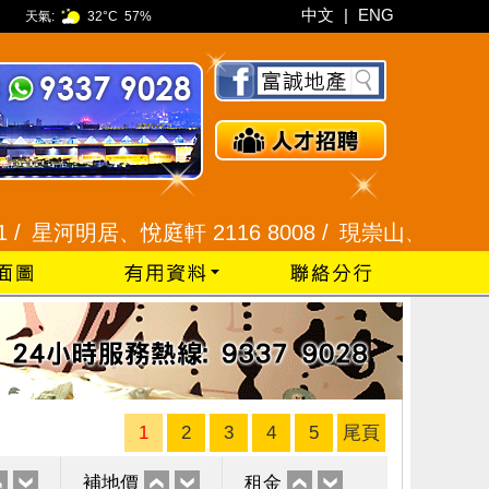
中文
|
ENG
天氣:
32°C
57%
明居、悅庭軒 2116 8008 /
現崇山、譽港灣 2345 9
1
2
3
4
5
尾頁
補地價
租金