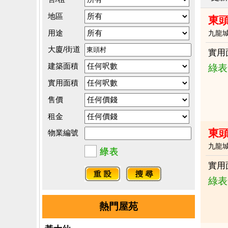
地區
東頭
用途
九龍
大廈/街道
實用
建築面積
綠表
實用面積
售價
租金
東
物業編號
九龍
實用
綠表
熱門屋苑