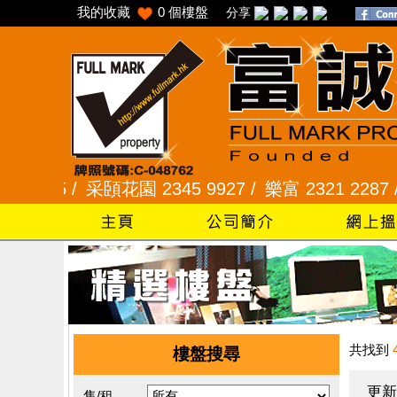
我的收藏
0
個樓盤
分享
5 /
采頣花園 2345 9927 /
樂富 2321 2287 /
峻弦、
共找到
樓盤搜尋
更新
售/租