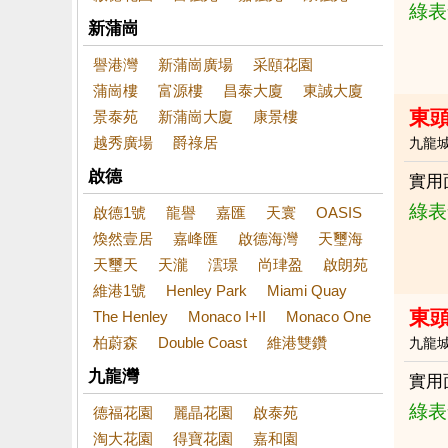
綠表
新蒲崗
譽港灣
新蒲崗廣場
采頤花園
蒲崗樓
富源樓
昌泰大廈
東誠大廈
東頭
景泰苑
新蒲崗大廈
康景樓
越秀廣場
爵祿居
九龍
啟德
實用
綠表
啟德1號
龍譽
嘉匯
天寰
OASIS
煥然壹居
嘉峰匯
啟德海灣
天璽海
天璽天
天瀧
澐璟
尚珒盈
啟朗苑
維港1號
Henley Park
Miami Quay
東
The Henley
Monaco I+II
Monaco One
柏蔚森
Double Coast
維港雙鑽
九龍
九龍灣
實用
綠表
德福花園
麗晶花園
啟泰苑
淘大花園
得寶花園
嘉和園