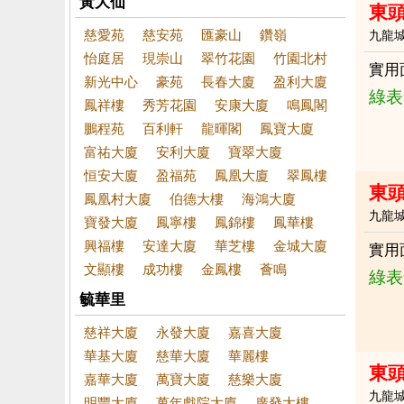
黃大仙
東
慈愛苑
慈安苑
匯豪山
鑽嶺
九龍
怡庭居
現崇山
翠竹花園
竹園北村
實用
新光中心
豪苑
長春大廈
盈利大廈
綠表
鳳祥樓
秀芳花園
安康大廈
鳴鳳閣
鵬程苑
百利軒
龍暉閣
鳳寶大廈
富祐大廈
安利大廈
寶翠大廈
恒安大廈
盈福苑
鳳凰大廈
翠鳳樓
東
鳳凰村大廈
伯德大樓
海鴻大廈
九龍
寶發大廈
鳳寧樓
鳳錦樓
鳳華樓
興福樓
安達大廈
華芝樓
金城大廈
實用
文顯樓
成功樓
金鳳樓
薈鳴
綠表
毓華里
慈祥大廈
永發大廈
嘉喜大廈
華基大廈
慈華大廈
華麗樓
東
嘉華大廈
萬寶大廈
慈樂大廈
九龍
明豐大廈
萬年戲院大廈
廣發大樓