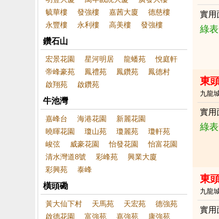
毓華樓
發強樓
嘉茜大廈
德慈樓
實用
永豐樓
永利樓
高美樓
發強樓
綠表
鑽石山
宏景花園
星河明居
龍蟠苑
悅庭軒
帝峰豪苑
鳳禮苑
鳳鑽苑
鳳德村
東頭
啟翔苑
啟鑽苑
九龍
牛池灣
實用
嘉峰台
海港花園
新麗花園
綠表
曉暉花園
瓊山苑
瓊麗苑
瓊軒苑
峻弦
威豪花園
怡發花園
怡富花園
清水灣道8號
彩峰苑
興業大廈
彩興苑
泰峰
東
橫頭磡
九龍
黃大仙下村
天馬苑
天宏苑
德強苑
實用
啟德花園
富強苑
嘉強苑
康強苑