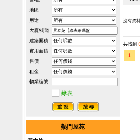
地區
用途
沒有資料.
大廈/街道
建築面積
共找到
實用面積
1
售價
租金
物業編號
熱門屋苑