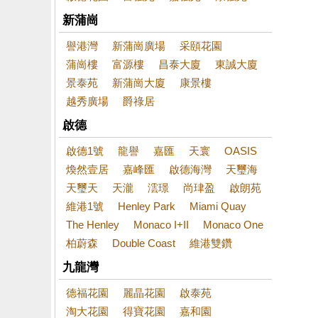
新蒲崗
譽港灣
新蒲崗廣場
采頤花園
蒲崗樓
富源樓
昌泰大廈
東誠大廈
景泰苑
新蒲崗大廈
康景樓
越秀廣場
爵祿居
啟德
啟德1號
龍譽
嘉匯
天寰
OASIS
煥然壹居
嘉峰匯
啟德海灣
天璽海
天璽天
天瀧
澐璟
尚珒盈
啟朗苑
維港1號
Henley Park
Miami Quay
The Henley
Monaco I+II
Monaco One
柏蔚森
Double Coast
維港雙鑽
九龍灣
德福花園
麗晶花園
啟泰苑
淘大花園
得寶花園
嘉和園