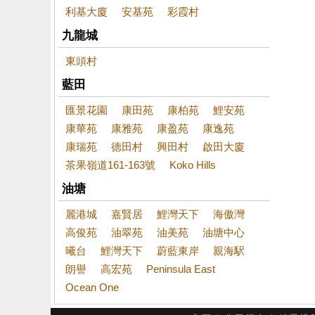
利基大廈
安基苑
彩霞村
九龍城
東頭村
藍田
匯景花園
康田苑
康柏苑
鯉安苑
康華苑
康雅苑
康盈苑
康逸苑
康瑞苑
德田村
興田村
啟田大廈
茶果嶺道161-163號
Koko Hills
油塘
麗港城
嘉賢居
鯉灣天下
海傲灣
高俊苑
油翠苑
油美苑
油塘中心
曦台
鯉灣天下
蔚藍東岸
親海駅
朗譽
高宏苑
Peninsula East
Ocean One