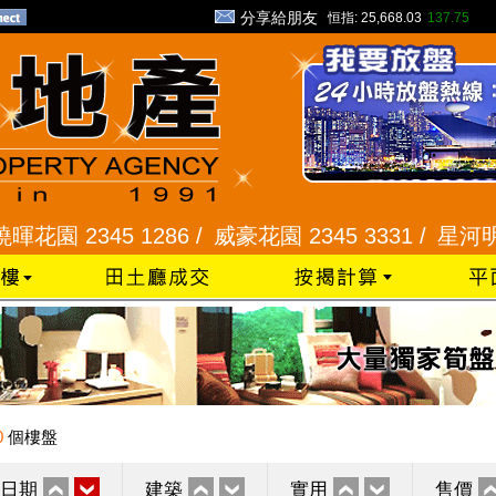
分享給朋友
恒指:
25,668.03
137.75
345 1286 /
威豪花園 2345 3331 /
星河明居、悅庭
0
個樓盤
日期
建築
實用
售價