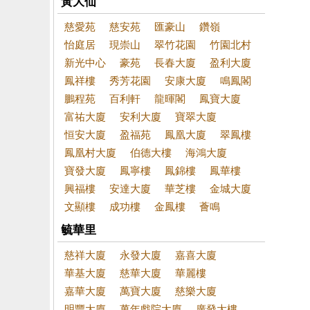
黃大仙
慈愛苑
慈安苑
匯豪山
鑽嶺
怡庭居
現崇山
翠竹花園
竹園北村
新光中心
豪苑
長春大廈
盈利大廈
鳳祥樓
秀芳花園
安康大廈
鳴鳳閣
鵬程苑
百利軒
龍暉閣
鳳寶大廈
富祐大廈
安利大廈
寶翠大廈
恒安大廈
盈福苑
鳳凰大廈
翠鳳樓
鳳凰村大廈
伯德大樓
海鴻大廈
寶發大廈
鳳寧樓
鳳錦樓
鳳華樓
興福樓
安達大廈
華芝樓
金城大廈
文顯樓
成功樓
金鳳樓
薈鳴
毓華里
慈祥大廈
永發大廈
嘉喜大廈
華基大廈
慈華大廈
華麗樓
嘉華大廈
萬寶大廈
慈樂大廈
明豐大廈
萬年戲院大廈
廣發大樓