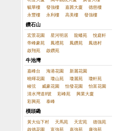
毓華樓
發強樓
嘉茜大廈
德慈樓
永豐樓
永利樓
高美樓
發強樓
鑽石山
宏景花園
星河明居
龍蟠苑
悅庭軒
帝峰豪苑
鳳禮苑
鳳鑽苑
鳳德村
啟翔苑
啟鑽苑
牛池灣
嘉峰台
海港花園
新麗花園
曉暉花園
瓊山苑
瓊麗苑
瓊軒苑
峻弦
威豪花園
怡發花園
怡富花園
清水灣道8號
彩峰苑
興業大廈
彩興苑
泰峰
橫頭磡
黃大仙下村
天馬苑
天宏苑
德強苑
啟德花園
富強苑
嘉強苑
康強苑