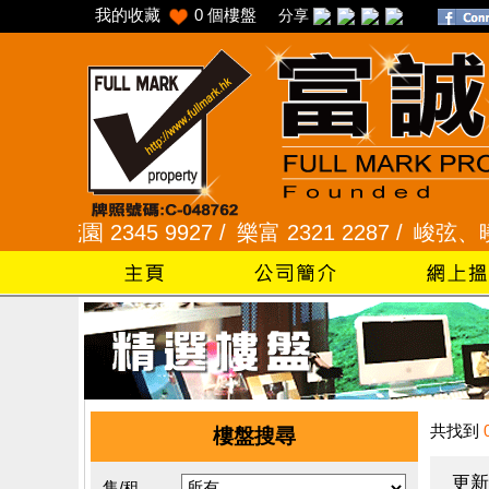
我的收藏
0
個樓盤
分享
園 2345 9927 /
樂富 2321 2287 /
峻弦、曉暉花園 2
共找到
樓盤搜尋
更新
售/租