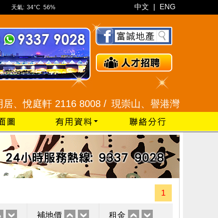
中文
|
ENG
天氣:
34°C
56%
軒 2116 8008 /
現崇山、譽港灣 2345 9926 /
1
補地價
租金