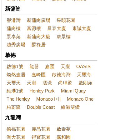
新蒲崗
譽港灣
新蒲崗廣場
采頤花園
蒲崗樓
富源樓
昌泰大廈
東誠大廈
景泰苑
新蒲崗大廈
康景樓
越秀廣場
爵祿居
啟德
啟德1號
龍譽
嘉匯
天寰
OASIS
煥然壹居
嘉峰匯
啟德海灣
天璽海
天璽天
天瀧
澐璟
尚珒盈
啟朗苑
維港1號
Henley Park
Miami Quay
The Henley
Monaco I+II
Monaco One
柏蔚森
Double Coast
維港雙鑽
九龍灣
德福花園
麗晶花園
啟泰苑
淘大花園
得寶花園
嘉和園