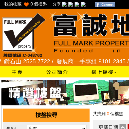
我的收藏
0
個樓盤
分享
山 2525 7722 /
發展商一手專組 8101 2345 /
采頣
共找到
0
個樓盤
樓盤搜尋
更新日期
售/租