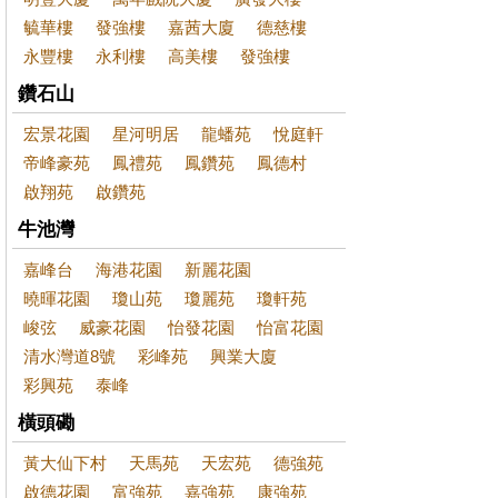
毓華樓
發強樓
嘉茜大廈
德慈樓
永豐樓
永利樓
高美樓
發強樓
鑽石山
宏景花園
星河明居
龍蟠苑
悅庭軒
帝峰豪苑
鳳禮苑
鳳鑽苑
鳳德村
啟翔苑
啟鑽苑
牛池灣
嘉峰台
海港花園
新麗花園
曉暉花園
瓊山苑
瓊麗苑
瓊軒苑
峻弦
威豪花園
怡發花園
怡富花園
清水灣道8號
彩峰苑
興業大廈
彩興苑
泰峰
橫頭磡
黃大仙下村
天馬苑
天宏苑
德強苑
啟德花園
富強苑
嘉強苑
康強苑