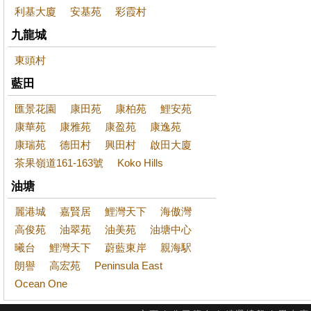
利基大廈
安基苑
彩霞村
九龍城
東頭村
藍田
匯景花園
康田苑
康柏苑
鯉安苑
康華苑
康雅苑
康盈苑
康逸苑
康瑞苑
德田村
興田村
啟田大廈
茶果嶺道161-163號
Koko Hills
油塘
麗港城
嘉賢居
鯉灣天下
海傲灣
高俊苑
油翠苑
油美苑
油塘中心
曦台
鯉灣天下
蔚藍東岸
親海駅
朗譽
高宏苑
Peninsula East
Ocean One