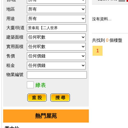
地區
用途
沒有資料...
大廈/街道
建築面積
共找到
0
個樓盤
實用面積
1
售價
租金
物業編號
熱門屋苑