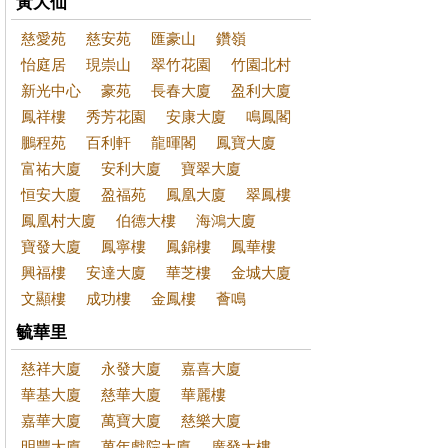
黃大仙
慈愛苑
慈安苑
匯豪山
鑽嶺
怡庭居
現崇山
翠竹花園
竹園北村
新光中心
豪苑
長春大廈
盈利大廈
鳳祥樓
秀芳花園
安康大廈
鳴鳳閣
鵬程苑
百利軒
龍暉閣
鳳寶大廈
富祐大廈
安利大廈
寶翠大廈
恒安大廈
盈福苑
鳳凰大廈
翠鳳樓
鳳凰村大廈
伯德大樓
海鴻大廈
寶發大廈
鳳寧樓
鳳錦樓
鳳華樓
興福樓
安達大廈
華芝樓
金城大廈
文顯樓
成功樓
金鳳樓
薈鳴
毓華里
慈祥大廈
永發大廈
嘉喜大廈
華基大廈
慈華大廈
華麗樓
嘉華大廈
萬寶大廈
慈樂大廈
明豐大廈
萬年戲院大廈
廣發大樓