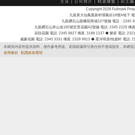
主頁
|
公司簡介
|
精選樓盤
|
田土廳
Copyright 2026 Fullmark 
九龍黃大仙鳳凰新村環鳳街18號A地下 電話：232
九龍鑽石山龍蟠苑商場107號舖 電話：2345 303
九龍鑽石山斧山道185號宏景花園A2號舖 電話: 2345 2229 傳真: 
采頣花園 電話: 2345 9927 傳真: 3188 1237 ◆ 樂富 電話: 2321 
威豪花園 電話: 2345 3331 傳真: 2328 9913 ◆ 星河明居/悅庭軒 電話: 2116
本網頁內容所提供資料，僅作參考用途。若因錯漏而引致任何不便或損失，本網頁
使用條款
私隱政策聲明