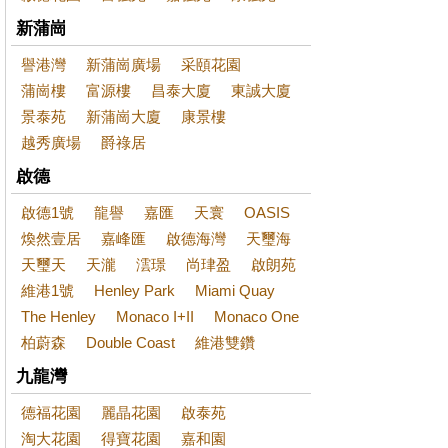
新蒲崗
譽港灣
新蒲崗廣場
采頤花園
蒲崗樓
富源樓
昌泰大廈
東誠大廈
景泰苑
新蒲崗大廈
康景樓
越秀廣場
爵祿居
啟德
啟德1號
龍譽
嘉匯
天寰
OASIS
煥然壹居
嘉峰匯
啟德海灣
天璽海
天璽天
天瀧
澐璟
尚珒盈
啟朗苑
維港1號
Henley Park
Miami Quay
The Henley
Monaco I+II
Monaco One
柏蔚森
Double Coast
維港雙鑽
九龍灣
德福花園
麗晶花園
啟泰苑
淘大花園
得寶花園
嘉和園