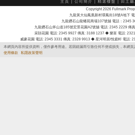
主頁
|
公司簡介
|
精選樓盤
|
田土廳
Copyright 2026 Fullmark 
九龍黃大仙鳳凰新村環鳳街18號A地下 電話：232
九龍鑽石山龍蟠苑商場107號舖 電話：2345 303
九龍鑽石山斧山道185號宏景花園A2號舖 電話: 2345 2229 傳真: 
采頣花園 電話: 2345 9927 傳真: 3188 1237 ◆ 樂富 電話: 2321 
威豪花園 電話: 2345 3331 傳真: 2328 9913 ◆ 星河明居/悅庭軒 電話: 2116
本網頁內容所提供資料，僅作參考用途。若因錯漏而引致任何不便或損失，本網頁
使用條款
私隱政策聲明