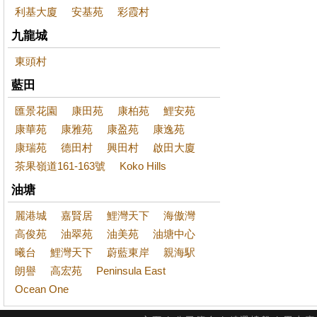
利基大廈
安基苑
彩霞村
九龍城
東頭村
藍田
匯景花園
康田苑
康柏苑
鯉安苑
康華苑
康雅苑
康盈苑
康逸苑
康瑞苑
德田村
興田村
啟田大廈
茶果嶺道161-163號
Koko Hills
油塘
麗港城
嘉賢居
鯉灣天下
海傲灣
高俊苑
油翠苑
油美苑
油塘中心
曦台
鯉灣天下
蔚藍東岸
親海駅
朗譽
高宏苑
Peninsula East
Ocean One