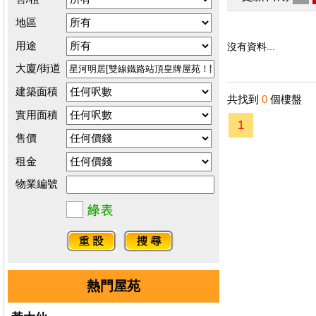
地區
用途
沒有資料...
大廈/街道
建築面積
共找到
0
個樓盤
實用面積
1
售價
租金
物業編號
熱門屋苑