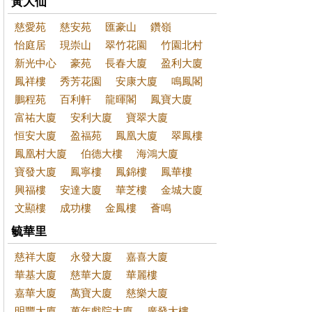
黃大仙
慈愛苑
慈安苑
匯豪山
鑽嶺
怡庭居
現崇山
翠竹花園
竹園北村
新光中心
豪苑
長春大廈
盈利大廈
鳳祥樓
秀芳花園
安康大廈
鳴鳳閣
鵬程苑
百利軒
龍暉閣
鳳寶大廈
富祐大廈
安利大廈
寶翠大廈
恒安大廈
盈福苑
鳳凰大廈
翠鳳樓
鳳凰村大廈
伯德大樓
海鴻大廈
寶發大廈
鳳寧樓
鳳錦樓
鳳華樓
興福樓
安達大廈
華芝樓
金城大廈
文顯樓
成功樓
金鳳樓
薈鳴
毓華里
慈祥大廈
永發大廈
嘉喜大廈
華基大廈
慈華大廈
華麗樓
嘉華大廈
萬寶大廈
慈樂大廈
明豐大廈
萬年戲院大廈
廣發大樓