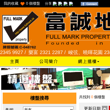
我的收藏
0
個樓盤
分享
9927 /
樂富 2321 2287 /
峻弦、曉暉花園 2345 12
共找到
0
個樓盤
樓盤搜尋
更新日期
售/租