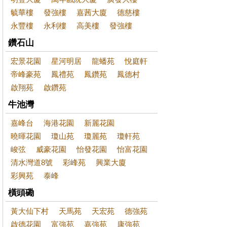
毓華樓
發強樓
嘉茜大廈
德慈樓
永豐樓
永利樓
高美樓
發強樓
鑽石山
宏景花園
星河明居
龍蟠苑
悅庭軒
帝峰豪苑
鳳禮苑
鳳鑽苑
鳳德村
啟翔苑
啟鑽苑
牛池灣
嘉峰台
海港花園
新麗花園
曉暉花園
瓊山苑
瓊麗苑
瓊軒苑
峻弦
威豪花園
怡發花園
怡富花園
清水灣道8號
彩峰苑
興業大廈
彩興苑
泰峰
橫頭磡
黃大仙下村
天馬苑
天宏苑
德強苑
啟德花園
富強苑
嘉強苑
康強苑