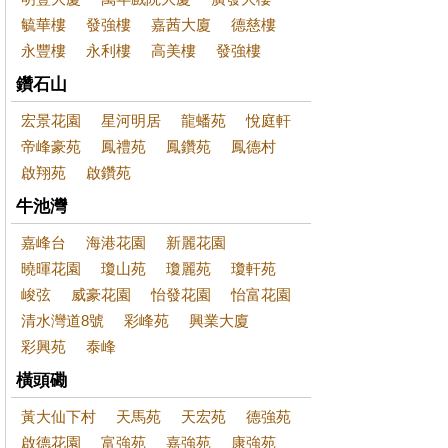
毓華樓
發強樓
嘉茜大廈
德慈樓
永豐樓
永利樓
高美樓
發強樓
鑽石山
宏景花園
星河明居
龍蟠苑
悅庭軒
帝峰豪苑
鳳禮苑
鳳鑽苑
鳳德村
啟翔苑
啟鑽苑
牛池灣
嘉峰台
海港花園
新麗花園
曉暉花園
瓊山苑
瓊麗苑
瓊軒苑
峻弦
威豪花園
怡發花園
怡富花園
清水灣道8號
彩峰苑
興業大廈
彩興苑
泰峰
橫頭磡
黃大仙下村
天馬苑
天宏苑
德強苑
啟德花園
富強苑
嘉強苑
康強苑