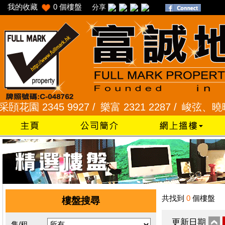
我的收藏
0
個樓盤
分享
園 2345 9927 /
樂富 2321 2287 /
峻弦、曉暉花園 2
共找到
0
個樓盤
樓盤搜尋
更新日期
售/租