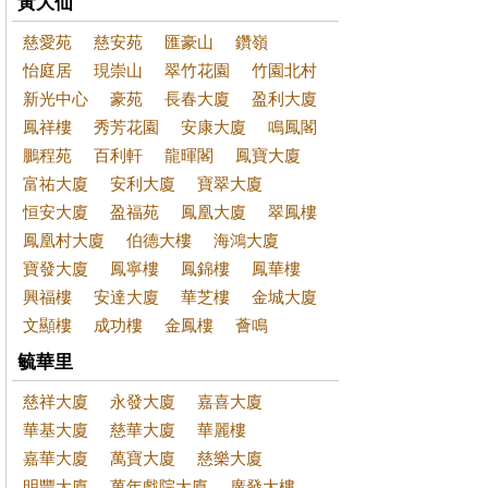
黃大仙
慈愛苑
慈安苑
匯豪山
鑽嶺
怡庭居
現崇山
翠竹花園
竹園北村
新光中心
豪苑
長春大廈
盈利大廈
鳳祥樓
秀芳花園
安康大廈
鳴鳳閣
鵬程苑
百利軒
龍暉閣
鳳寶大廈
富祐大廈
安利大廈
寶翠大廈
恒安大廈
盈福苑
鳳凰大廈
翠鳳樓
鳳凰村大廈
伯德大樓
海鴻大廈
寶發大廈
鳳寧樓
鳳錦樓
鳳華樓
興福樓
安達大廈
華芝樓
金城大廈
文顯樓
成功樓
金鳳樓
薈鳴
毓華里
慈祥大廈
永發大廈
嘉喜大廈
華基大廈
慈華大廈
華麗樓
嘉華大廈
萬寶大廈
慈樂大廈
明豐大廈
萬年戲院大廈
廣發大樓