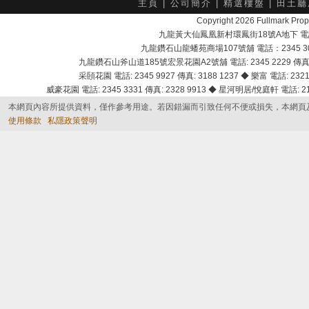
主頁
|
公司簡介
|
精選樓盤
|
田土廳
Copyright 2026 Fullmark 
九龍黃大仙鳳凰新村環鳳街18號A地下 電話：232
九龍鑽石山龍蟠苑商場107號舖 電話：2345 303
九龍鑽石山斧山道185號宏景花園A2號舖 電話: 2345 2229 傳真: 
采頣花園 電話: 2345 9927 傳真: 3188 1237 ◆ 樂富 電話: 2321 
威豪花園 電話: 2345 3331 傳真: 2328 9913 ◆ 星河明居/悅庭軒 電話: 2116
本網頁內容所提供資料，僅作參考用途。若因錯漏而引致任何不便或損失，本網頁
使用條款
私隱政策聲明