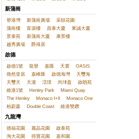
新蒲崗
譽港灣
新蒲崗廣場
采頤花園
蒲崗樓
富源樓
昌泰大廈
東誠大廈
景泰苑
新蒲崗大廈
康景樓
越秀廣場
爵祿居
啟德
啟德1號
龍譽
嘉匯
天寰
OASIS
煥然壹居
嘉峰匯
啟德海灣
天璽海
天璽天
天瀧
澐璟
尚珒盈
啟朗苑
維港1號
Henley Park
Miami Quay
The Henley
Monaco I+II
Monaco One
柏蔚森
Double Coast
維港雙鑽
九龍灣
德福花園
麗晶花園
啟泰苑
淘大花園
得寶花園
嘉和園