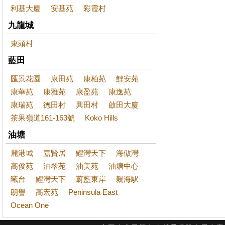
利基大廈
安基苑
彩霞村
九龍城
東頭村
藍田
匯景花園
康田苑
康柏苑
鯉安苑
康華苑
康雅苑
康盈苑
康逸苑
康瑞苑
德田村
興田村
啟田大廈
茶果嶺道161-163號
Koko Hills
油塘
麗港城
嘉賢居
鯉灣天下
海傲灣
高俊苑
油翠苑
油美苑
油塘中心
曦台
鯉灣天下
蔚藍東岸
親海駅
朗譽
高宏苑
Peninsula East
Ocean One