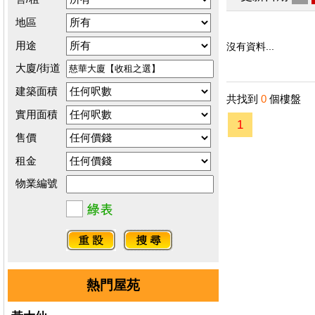
地區
用途
沒有資料...
大廈/街道
建築面積
共找到
0
個樓盤
實用面積
1
售價
租金
物業編號
熱門屋苑