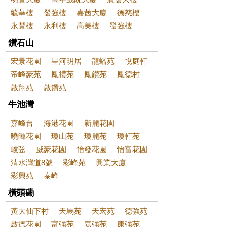
毓華樓
發強樓
嘉茜大廈
德慈樓
永豐樓
永利樓
高美樓
發強樓
鑽石山
宏景花園
星河明居
龍蟠苑
悅庭軒
帝峰豪苑
鳳禮苑
鳳鑽苑
鳳德村
啟翔苑
啟鑽苑
牛池灣
嘉峰台
海港花園
新麗花園
曉暉花園
瓊山苑
瓊麗苑
瓊軒苑
峻弦
威豪花園
怡發花園
怡富花園
清水灣道8號
彩峰苑
興業大廈
彩興苑
泰峰
橫頭磡
黃大仙下村
天馬苑
天宏苑
德強苑
啟德花園
富強苑
嘉強苑
康強苑