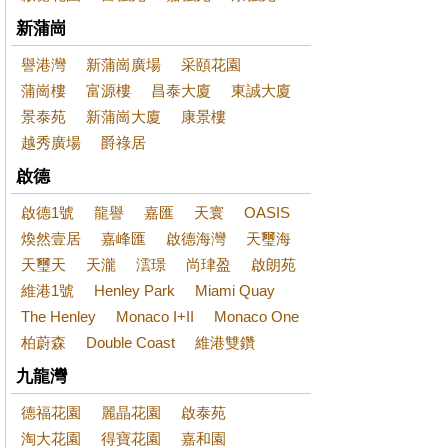
新蒲崗
譽港灣
新蒲崗廣場
采頤花園
蒲崗樓
富源樓
昌泰大廈
東誠大廈
景泰苑
新蒲崗大廈
康景樓
越秀廣場
爵祿居
啟德
啟德1號
龍譽
嘉匯
天寰
OASIS
煥然壹居
嘉峰匯
啟德海灣
天璽海
天璽天
天瀧
澐璟
尚珒盈
啟朗苑
維港1號
Henley Park
Miami Quay
The Henley
Monaco I+II
Monaco One
柏蔚森
Double Coast
維港雙鑽
九龍灣
德福花園
麗晶花園
啟泰苑
淘大花園
得寶花園
嘉和園