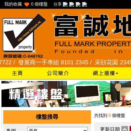
我的收藏
0
個樓盤
分享
 /
發展商一手專組 8101 2345 /
采頣花園 2345 992
共找到
0
個樓盤
樓盤搜尋
更新日期
售/租