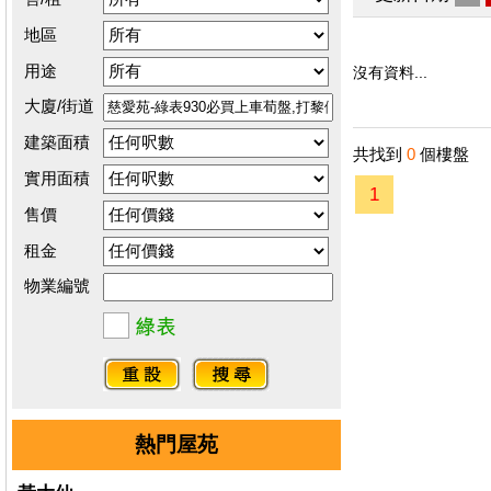
地區
用途
沒有資料...
大廈/街道
建築面積
共找到
0
個樓盤
實用面積
1
售價
租金
物業編號
熱門屋苑