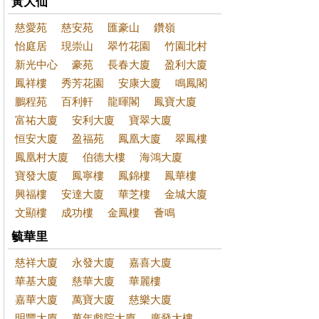
黃大仙
慈愛苑
慈安苑
匯豪山
鑽嶺
怡庭居
現崇山
翠竹花園
竹園北村
新光中心
豪苑
長春大廈
盈利大廈
鳳祥樓
秀芳花園
安康大廈
鳴鳳閣
鵬程苑
百利軒
龍暉閣
鳳寶大廈
富祐大廈
安利大廈
寶翠大廈
恒安大廈
盈福苑
鳳凰大廈
翠鳳樓
鳳凰村大廈
伯德大樓
海鴻大廈
寶發大廈
鳳寧樓
鳳錦樓
鳳華樓
興福樓
安達大廈
華芝樓
金城大廈
文顯樓
成功樓
金鳳樓
薈鳴
毓華里
慈祥大廈
永發大廈
嘉喜大廈
華基大廈
慈華大廈
華麗樓
嘉華大廈
萬寶大廈
慈樂大廈
明豐大廈
萬年戲院大廈
廣發大樓