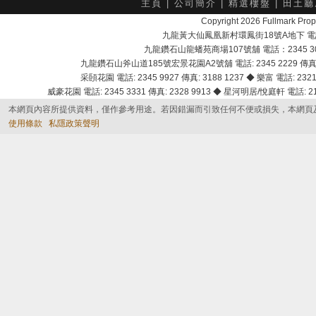
主頁
|
公司簡介
|
精選樓盤
|
田土廳
Copyright 2026 Fullmark 
九龍黃大仙鳳凰新村環鳳街18號A地下 電話：232
九龍鑽石山龍蟠苑商場107號舖 電話：2345 303
九龍鑽石山斧山道185號宏景花園A2號舖 電話: 2345 2229 傳真: 
采頣花園 電話: 2345 9927 傳真: 3188 1237 ◆ 樂富 電話: 2321 
威豪花園 電話: 2345 3331 傳真: 2328 9913 ◆ 星河明居/悅庭軒 電話: 2116
本網頁內容所提供資料，僅作參考用途。若因錯漏而引致任何不便或損失，本網頁
使用條款
私隱政策聲明