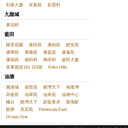
利基大廈
安基苑
彩霞村
九龍城
東頭村
藍田
匯景花園
康田苑
康柏苑
鯉安苑
康華苑
康雅苑
康盈苑
康逸苑
康瑞苑
德田村
興田村
啟田大廈
茶果嶺道161-163號
Koko Hills
油塘
麗港城
嘉賢居
鯉灣天下
海傲灣
高俊苑
油翠苑
油美苑
油塘中心
曦台
鯉灣天下
蔚藍東岸
親海駅
朗譽
高宏苑
Peninsula East
Ocean One