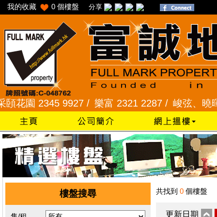
我的收藏
0
個樓盤
分享
 2345 9927 /
樂富 2321 2287 /
峻弦、曉暉花園 2
共找到
0
個樓盤
樓盤搜尋
更新日期
售/租