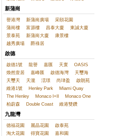
新蒲崗
譽港灣
新蒲崗廣場
采頤花園
蒲崗樓
富源樓
昌泰大廈
東誠大廈
景泰苑
新蒲崗大廈
康景樓
越秀廣場
爵祿居
啟德
啟德1號
龍譽
嘉匯
天寰
OASIS
煥然壹居
嘉峰匯
啟德海灣
天璽海
天璽天
天瀧
澐璟
尚珒盈
啟朗苑
維港1號
Henley Park
Miami Quay
The Henley
Monaco I+II
Monaco One
柏蔚森
Double Coast
維港雙鑽
九龍灣
德福花園
麗晶花園
啟泰苑
淘大花園
得寶花園
嘉和園