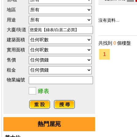
地區
用途
沒有資料...
大廈/街道
建築面積
共找到
0
個樓盤
實用面積
1
售價
租金
物業編號
熱門屋苑