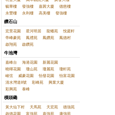
毓華樓
發強樓
嘉茜大廈
德慈樓
永豐樓
永利樓
高美樓
發強樓
鑽石山
宏景花園
星河明居
龍蟠苑
悅庭軒
帝峰豪苑
鳳禮苑
鳳鑽苑
鳳德村
啟翔苑
啟鑽苑
牛池灣
嘉峰台
海港花園
新麗花園
曉暉花園
瓊山苑
瓊麗苑
瓊軒苑
峻弦
威豪花園
怡發花園
怡富花園
清水灣道8號
彩峰苑
興業大廈
彩興苑
泰峰
橫頭磡
黃大仙下村
天馬苑
天宏苑
德強苑
啟德花園
富強苑
嘉強苑
康強苑