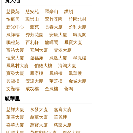
黃大仙
慈愛苑
慈安苑
匯豪山
鑽嶺
怡庭居
現崇山
翠竹花園
竹園北村
新光中心
豪苑
長春大廈
盈利大廈
鳳祥樓
秀芳花園
安康大廈
鳴鳳閣
鵬程苑
百利軒
龍暉閣
鳳寶大廈
富祐大廈
安利大廈
寶翠大廈
恒安大廈
盈福苑
鳳凰大廈
翠鳳樓
鳳凰村大廈
伯德大樓
海鴻大廈
寶發大廈
鳳寧樓
鳳錦樓
鳳華樓
興福樓
安達大廈
華芝樓
金城大廈
文顯樓
成功樓
金鳳樓
薈鳴
毓華里
慈祥大廈
永發大廈
嘉喜大廈
華基大廈
慈華大廈
華麗樓
嘉華大廈
萬寶大廈
慈樂大廈
明豐大廈
萬年戲院大廈
廣發大樓