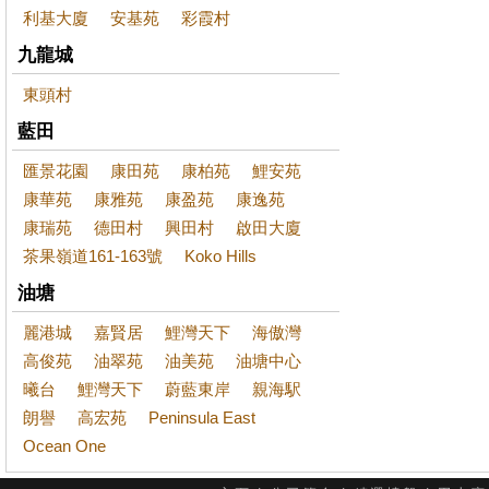
利基大廈
安基苑
彩霞村
九龍城
東頭村
藍田
匯景花園
康田苑
康柏苑
鯉安苑
康華苑
康雅苑
康盈苑
康逸苑
康瑞苑
德田村
興田村
啟田大廈
茶果嶺道161-163號
Koko Hills
油塘
麗港城
嘉賢居
鯉灣天下
海傲灣
高俊苑
油翠苑
油美苑
油塘中心
曦台
鯉灣天下
蔚藍東岸
親海駅
朗譽
高宏苑
Peninsula East
Ocean One