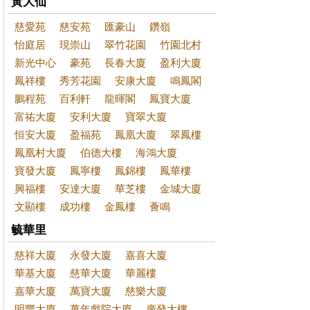
黃大仙
慈愛苑
慈安苑
匯豪山
鑽嶺
怡庭居
現崇山
翠竹花園
竹園北村
新光中心
豪苑
長春大廈
盈利大廈
鳳祥樓
秀芳花園
安康大廈
鳴鳳閣
鵬程苑
百利軒
龍暉閣
鳳寶大廈
富祐大廈
安利大廈
寶翠大廈
恒安大廈
盈福苑
鳳凰大廈
翠鳳樓
鳳凰村大廈
伯德大樓
海鴻大廈
寶發大廈
鳳寧樓
鳳錦樓
鳳華樓
興福樓
安達大廈
華芝樓
金城大廈
文顯樓
成功樓
金鳳樓
薈鳴
毓華里
慈祥大廈
永發大廈
嘉喜大廈
華基大廈
慈華大廈
華麗樓
嘉華大廈
萬寶大廈
慈樂大廈
明豐大廈
萬年戲院大廈
廣發大樓