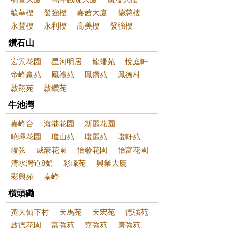
毓華樓
發強樓
嘉茜大廈
德慈樓
永豐樓
永利樓
高美樓
發強樓
鑽石山
宏景花園
星河明居
龍蟠苑
悅庭軒
帝峰豪苑
鳳禮苑
鳳鑽苑
鳳德村
啟翔苑
啟鑽苑
牛池灣
嘉峰台
海港花園
新麗花園
曉暉花園
瓊山苑
瓊麗苑
瓊軒苑
峻弦
威豪花園
怡發花園
怡富花園
清水灣道8號
彩峰苑
興業大廈
彩興苑
泰峰
橫頭磡
黃大仙下村
天馬苑
天宏苑
德強苑
啟德花園
富強苑
嘉強苑
康強苑