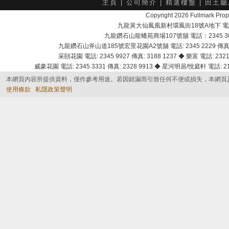
主頁
|
公司簡介
|
精選樓盤
|
田土廳
Copyright 2026 Fullmark 
九龍黃大仙鳳凰新村環鳳街18號A地下 電話：232
九龍鑽石山龍蟠苑商場107號舖 電話：2345 303
九龍鑽石山斧山道185號宏景花園A2號舖 電話: 2345 2229 傳真: 
采頣花園 電話: 2345 9927 傳真: 3188 1237 ◆ 樂富 電話: 2321 
威豪花園 電話: 2345 3331 傳真: 2328 9913 ◆ 星河明居/悅庭軒 電話: 2116
本網頁內容所提供資料，僅作參考用途。若因錯漏而引致任何不便或損失，本網頁
使用條款
私隱政策聲明