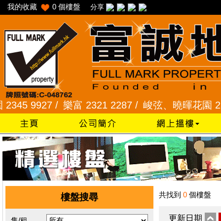
我的收藏
0
個樓盤
分享
 9927 /
樂富 2321 2287 /
峻弦、曉暉花園 2345 1
共找到
0
個樓盤
樓盤搜尋
更新日期
售/租