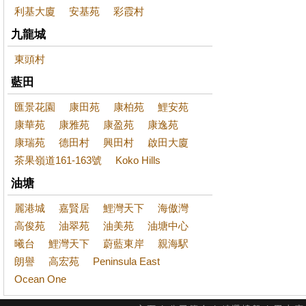
利基大廈
安基苑
彩霞村
九龍城
東頭村
藍田
匯景花園
康田苑
康柏苑
鯉安苑
康華苑
康雅苑
康盈苑
康逸苑
康瑞苑
德田村
興田村
啟田大廈
茶果嶺道161-163號
Koko Hills
油塘
麗港城
嘉賢居
鯉灣天下
海傲灣
高俊苑
油翠苑
油美苑
油塘中心
曦台
鯉灣天下
蔚藍東岸
親海駅
朗譽
高宏苑
Peninsula East
Ocean One