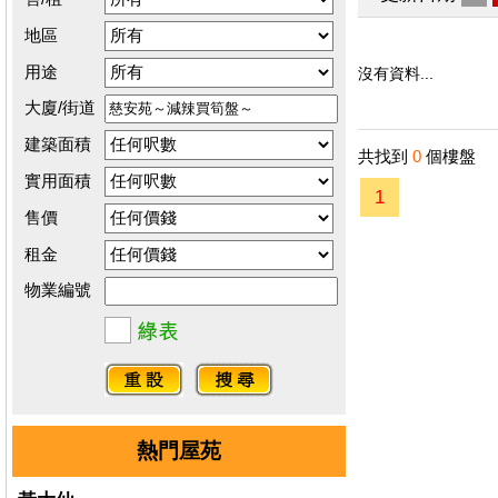
地區
用途
沒有資料...
大廈/街道
建築面積
共找到
0
個樓盤
實用面積
1
售價
租金
物業編號
熱門屋苑