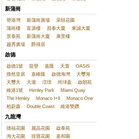
新蒲崗
譽港灣
新蒲崗廣場
采頤花園
蒲崗樓
富源樓
昌泰大廈
東誠大廈
景泰苑
新蒲崗大廈
康景樓
越秀廣場
爵祿居
啟德
啟德1號
龍譽
嘉匯
天寰
OASIS
煥然壹居
嘉峰匯
啟德海灣
天璽海
天璽天
天瀧
澐璟
尚珒盈
啟朗苑
維港1號
Henley Park
Miami Quay
The Henley
Monaco I+II
Monaco One
柏蔚森
Double Coast
維港雙鑽
九龍灣
德福花園
麗晶花園
啟泰苑
淘大花園
得寶花園
嘉和園