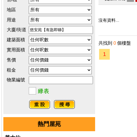
地區
用途
沒有資料...
大廈/街道
建築面積
共找到
0
個樓盤
實用面積
1
售價
租金
物業編號
熱門屋苑