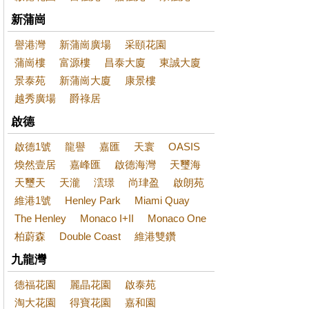
新蒲崗
譽港灣
新蒲崗廣場
采頤花園
蒲崗樓
富源樓
昌泰大廈
東誠大廈
景泰苑
新蒲崗大廈
康景樓
越秀廣場
爵祿居
啟德
啟德1號
龍譽
嘉匯
天寰
OASIS
煥然壹居
嘉峰匯
啟德海灣
天璽海
天璽天
天瀧
澐璟
尚珒盈
啟朗苑
維港1號
Henley Park
Miami Quay
The Henley
Monaco I+II
Monaco One
柏蔚森
Double Coast
維港雙鑽
九龍灣
德福花園
麗晶花園
啟泰苑
淘大花園
得寶花園
嘉和園