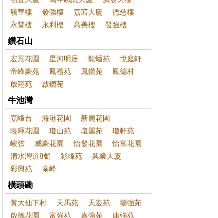
毓華樓
發強樓
嘉茜大廈
德慈樓
永豐樓
永利樓
高美樓
發強樓
鑽石山
宏景花園
星河明居
龍蟠苑
悅庭軒
帝峰豪苑
鳳禮苑
鳳鑽苑
鳳德村
啟翔苑
啟鑽苑
牛池灣
嘉峰台
海港花園
新麗花園
曉暉花園
瓊山苑
瓊麗苑
瓊軒苑
峻弦
威豪花園
怡發花園
怡富花園
清水灣道8號
彩峰苑
興業大廈
彩興苑
泰峰
橫頭磡
黃大仙下村
天馬苑
天宏苑
德強苑
啟德花園
富強苑
嘉強苑
康強苑