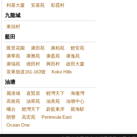
利基大廈
安基苑
彩霞村
九龍城
東頭村
藍田
匯景花園
康田苑
康柏苑
鯉安苑
康華苑
康雅苑
康盈苑
康逸苑
康瑞苑
德田村
興田村
啟田大廈
茶果嶺道161-163號
Koko Hills
油塘
麗港城
嘉賢居
鯉灣天下
海傲灣
高俊苑
油翠苑
油美苑
油塘中心
曦台
鯉灣天下
蔚藍東岸
親海駅
朗譽
高宏苑
Peninsula East
Ocean One