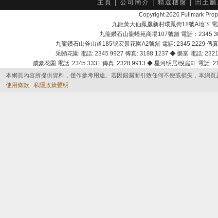
主頁
|
公司簡介
|
精選樓盤
|
田土廳
Copyright 2026 Fullmark 
九龍黃大仙鳳凰新村環鳳街18號A地下 電話：232
九龍鑽石山龍蟠苑商場107號舖 電話：2345 303
九龍鑽石山斧山道185號宏景花園A2號舖 電話: 2345 2229 傳真: 
采頣花園 電話: 2345 9927 傳真: 3188 1237 ◆ 樂富 電話: 2321 
威豪花園 電話: 2345 3331 傳真: 2328 9913 ◆ 星河明居/悅庭軒 電話: 2116
本網頁內容所提供資料，僅作參考用途。若因錯漏而引致任何不便或損失，本網頁
使用條款
私隱政策聲明