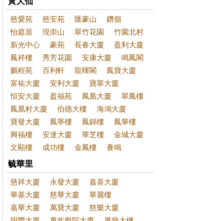
黃大仙
慈愛苑
慈安苑
匯豪山
鑽嶺
怡庭居
現崇山
翠竹花園
竹園北村
新光中心
豪苑
長春大廈
盈利大廈
鳳祥樓
秀芳花園
安康大廈
鳴鳳閣
鵬程苑
百利軒
龍暉閣
鳳寶大廈
富祐大廈
安利大廈
寶翠大廈
恒安大廈
盈福苑
鳳凰大廈
翠鳳樓
鳳凰村大廈
伯德大樓
海鴻大廈
寶發大廈
鳳寧樓
鳳錦樓
鳳華樓
興福樓
安達大廈
華芝樓
金城大廈
文顯樓
成功樓
金鳳樓
薈鳴
毓華里
慈祥大廈
永發大廈
嘉喜大廈
華基大廈
慈華大廈
華麗樓
嘉華大廈
萬寶大廈
慈樂大廈
明豐大廈
萬年戲院大廈
廣發大樓