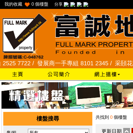
我的收藏
0
個樓盤
分享
 7722 /
發展商一手專組 8101 2345 /
采頣花園 234
共找到
0
個樓盤
樓盤搜尋
更新日期
售/租