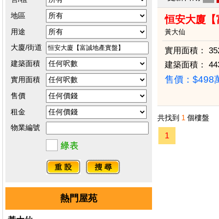
地區
恒安大廈【
用途
黃大仙
大廈/街道
實用面積：
35
建築面積
建築面積：
44
售價：
$49
實用面積
售價
租金
共找到
1
個樓盤
物業編號
1
熱門屋苑