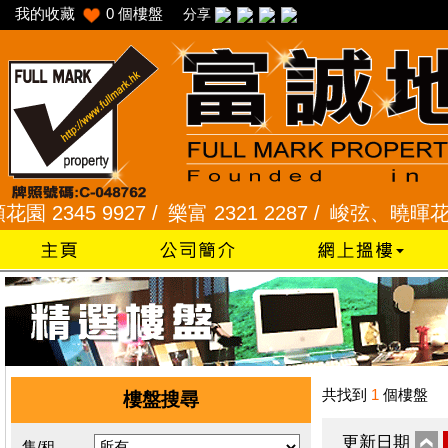
我的收藏
0
個樓盤
分享
345 9927 /
樂富 2321 2287 /
峻弦、曉暉花園 234
共找到
1
個樓盤
樓盤搜尋
更新日期
售/租