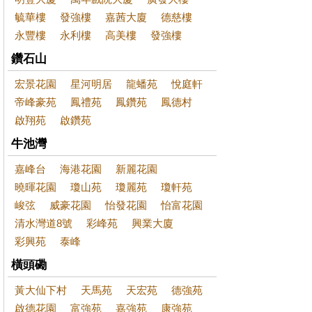
毓華樓
發強樓
嘉茜大廈
德慈樓
永豐樓
永利樓
高美樓
發強樓
鑽石山
宏景花園
星河明居
龍蟠苑
悅庭軒
帝峰豪苑
鳳禮苑
鳳鑽苑
鳳德村
啟翔苑
啟鑽苑
牛池灣
嘉峰台
海港花園
新麗花園
曉暉花園
瓊山苑
瓊麗苑
瓊軒苑
峻弦
威豪花園
怡發花園
怡富花園
清水灣道8號
彩峰苑
興業大廈
彩興苑
泰峰
橫頭磡
黃大仙下村
天馬苑
天宏苑
德強苑
啟德花園
富強苑
嘉強苑
康強苑