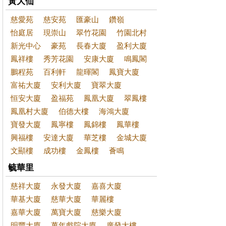
黃大仙
慈愛苑
慈安苑
匯豪山
鑽嶺
怡庭居
現崇山
翠竹花園
竹園北村
新光中心
豪苑
長春大廈
盈利大廈
鳳祥樓
秀芳花園
安康大廈
鳴鳳閣
鵬程苑
百利軒
龍暉閣
鳳寶大廈
富祐大廈
安利大廈
寶翠大廈
恒安大廈
盈福苑
鳳凰大廈
翠鳳樓
鳳凰村大廈
伯德大樓
海鴻大廈
寶發大廈
鳳寧樓
鳳錦樓
鳳華樓
興福樓
安達大廈
華芝樓
金城大廈
文顯樓
成功樓
金鳳樓
薈鳴
毓華里
慈祥大廈
永發大廈
嘉喜大廈
華基大廈
慈華大廈
華麗樓
嘉華大廈
萬寶大廈
慈樂大廈
明豐大廈
萬年戲院大廈
廣發大樓