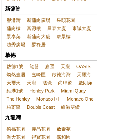
新蒲崗
譽港灣
新蒲崗廣場
采頤花園
蒲崗樓
富源樓
昌泰大廈
東誠大廈
景泰苑
新蒲崗大廈
康景樓
越秀廣場
爵祿居
啟德
啟德1號
龍譽
嘉匯
天寰
OASIS
煥然壹居
嘉峰匯
啟德海灣
天璽海
天璽天
天瀧
澐璟
尚珒盈
啟朗苑
維港1號
Henley Park
Miami Quay
The Henley
Monaco I+II
Monaco One
柏蔚森
Double Coast
維港雙鑽
九龍灣
德福花園
麗晶花園
啟泰苑
淘大花園
得寶花園
嘉和園