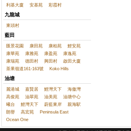
利基大廈
安基苑
彩霞村
九龍城
東頭村
藍田
匯景花園
康田苑
康柏苑
鯉安苑
康華苑
康雅苑
康盈苑
康逸苑
康瑞苑
德田村
興田村
啟田大廈
茶果嶺道161-163號
Koko Hills
油塘
麗港城
嘉賢居
鯉灣天下
海傲灣
高俊苑
油翠苑
油美苑
油塘中心
曦台
鯉灣天下
蔚藍東岸
親海駅
朗譽
高宏苑
Peninsula East
Ocean One