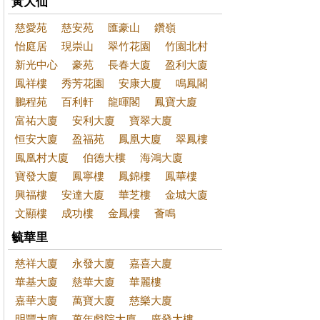
黃大仙
慈愛苑
慈安苑
匯豪山
鑽嶺
怡庭居
現崇山
翠竹花園
竹園北村
新光中心
豪苑
長春大廈
盈利大廈
鳳祥樓
秀芳花園
安康大廈
鳴鳳閣
鵬程苑
百利軒
龍暉閣
鳳寶大廈
富祐大廈
安利大廈
寶翠大廈
恒安大廈
盈福苑
鳳凰大廈
翠鳳樓
鳳凰村大廈
伯德大樓
海鴻大廈
寶發大廈
鳳寧樓
鳳錦樓
鳳華樓
興福樓
安達大廈
華芝樓
金城大廈
文顯樓
成功樓
金鳳樓
薈鳴
毓華里
慈祥大廈
永發大廈
嘉喜大廈
華基大廈
慈華大廈
華麗樓
嘉華大廈
萬寶大廈
慈樂大廈
明豐大廈
萬年戲院大廈
廣發大樓