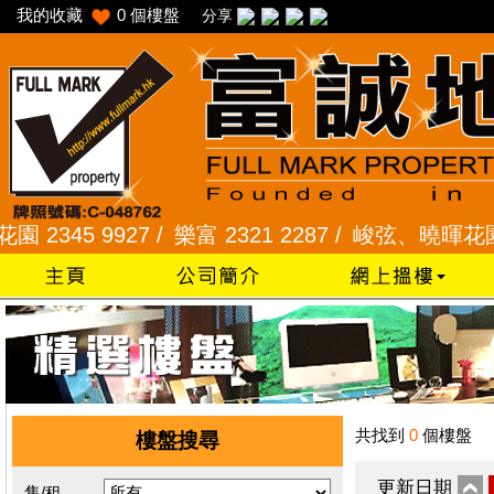
我的收藏
0
個樓盤
分享
45 9927 /
樂富 2321 2287 /
峻弦、曉暉花園 2345
共找到
0
個樓盤
樓盤搜尋
更新日期
售/租