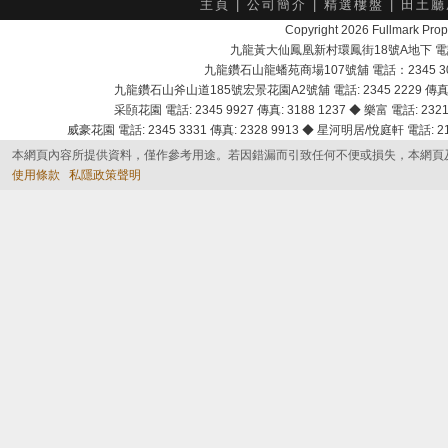
主頁
|
公司簡介
|
精選樓盤
|
田土廳
Copyright 2026 Fullmark 
九龍黃大仙鳳凰新村環鳳街18號A地下 電話：232
九龍鑽石山龍蟠苑商場107號舖 電話：2345 303
九龍鑽石山斧山道185號宏景花園A2號舖 電話: 2345 2229 傳真: 
采頣花園 電話: 2345 9927 傳真: 3188 1237 ◆ 樂富 電話: 2321 
威豪花園 電話: 2345 3331 傳真: 2328 9913 ◆ 星河明居/悅庭軒 電話: 2116
本網頁內容所提供資料，僅作參考用途。若因錯漏而引致任何不便或損失，本網頁
使用條款
私隱政策聲明