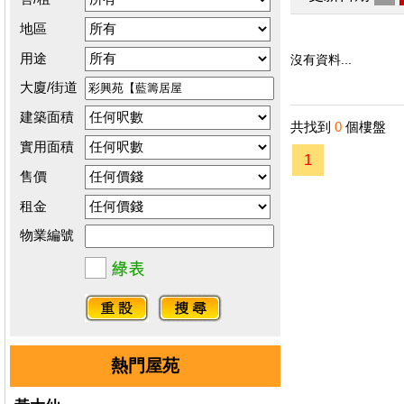
地區
用途
沒有資料...
大廈/街道
建築面積
共找到
0
個樓盤
實用面積
1
售價
租金
物業編號
熱門屋苑