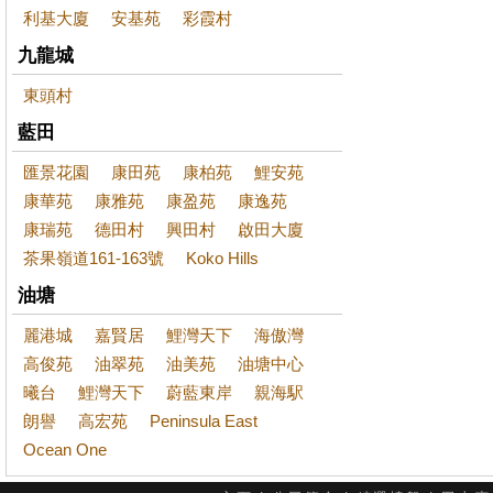
利基大廈
安基苑
彩霞村
九龍城
東頭村
藍田
匯景花園
康田苑
康柏苑
鯉安苑
康華苑
康雅苑
康盈苑
康逸苑
康瑞苑
德田村
興田村
啟田大廈
茶果嶺道161-163號
Koko Hills
油塘
麗港城
嘉賢居
鯉灣天下
海傲灣
高俊苑
油翠苑
油美苑
油塘中心
曦台
鯉灣天下
蔚藍東岸
親海駅
朗譽
高宏苑
Peninsula East
Ocean One