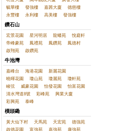
毓華樓
發強樓
嘉茜大廈
德慈樓
永豐樓
永利樓
高美樓
發強樓
鑽石山
宏景花園
星河明居
龍蟠苑
悅庭軒
帝峰豪苑
鳳禮苑
鳳鑽苑
鳳德村
啟翔苑
啟鑽苑
牛池灣
嘉峰台
海港花園
新麗花園
曉暉花園
瓊山苑
瓊麗苑
瓊軒苑
峻弦
威豪花園
怡發花園
怡富花園
清水灣道8號
彩峰苑
興業大廈
彩興苑
泰峰
橫頭磡
黃大仙下村
天馬苑
天宏苑
德強苑
啟德花園
富強苑
嘉強苑
康強苑