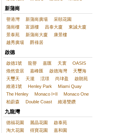
新蒲崗
譽港灣
新蒲崗廣場
采頤花園
蒲崗樓
富源樓
昌泰大廈
東誠大廈
景泰苑
新蒲崗大廈
康景樓
越秀廣場
爵祿居
啟德
啟德1號
龍譽
嘉匯
天寰
OASIS
煥然壹居
嘉峰匯
啟德海灣
天璽海
天璽天
天瀧
澐璟
尚珒盈
啟朗苑
維港1號
Henley Park
Miami Quay
The Henley
Monaco I+II
Monaco One
柏蔚森
Double Coast
維港雙鑽
九龍灣
德福花園
麗晶花園
啟泰苑
淘大花園
得寶花園
嘉和園