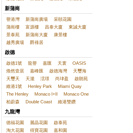
新蒲崗
譽港灣
新蒲崗廣場
采頤花園
蒲崗樓
富源樓
昌泰大廈
東誠大廈
景泰苑
新蒲崗大廈
康景樓
越秀廣場
爵祿居
啟德
啟德1號
龍譽
嘉匯
天寰
OASIS
煥然壹居
嘉峰匯
啟德海灣
天璽海
天璽天
天瀧
澐璟
尚珒盈
啟朗苑
維港1號
Henley Park
Miami Quay
The Henley
Monaco I+II
Monaco One
柏蔚森
Double Coast
維港雙鑽
九龍灣
德福花園
麗晶花園
啟泰苑
淘大花園
得寶花園
嘉和園