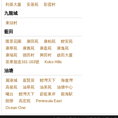
利基大廈
安基苑
彩霞村
九龍城
東頭村
藍田
匯景花園
康田苑
康柏苑
鯉安苑
康華苑
康雅苑
康盈苑
康逸苑
康瑞苑
德田村
興田村
啟田大廈
茶果嶺道161-163號
Koko Hills
油塘
麗港城
嘉賢居
鯉灣天下
海傲灣
高俊苑
油翠苑
油美苑
油塘中心
曦台
鯉灣天下
蔚藍東岸
親海駅
朗譽
高宏苑
Peninsula East
Ocean One