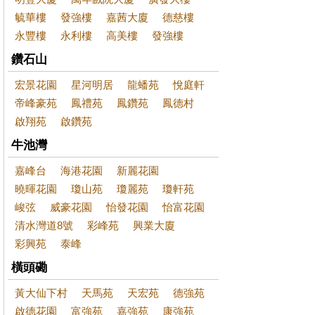
毓華樓
發強樓
嘉茜大廈
德慈樓
永豐樓
永利樓
高美樓
發強樓
鑽石山
宏景花園
星河明居
龍蟠苑
悅庭軒
帝峰豪苑
鳳禮苑
鳳鑽苑
鳳德村
啟翔苑
啟鑽苑
牛池灣
嘉峰台
海港花園
新麗花園
曉暉花園
瓊山苑
瓊麗苑
瓊軒苑
峻弦
威豪花園
怡發花園
怡富花園
清水灣道8號
彩峰苑
興業大廈
彩興苑
泰峰
橫頭磡
黃大仙下村
天馬苑
天宏苑
德強苑
啟德花園
富強苑
嘉強苑
康強苑