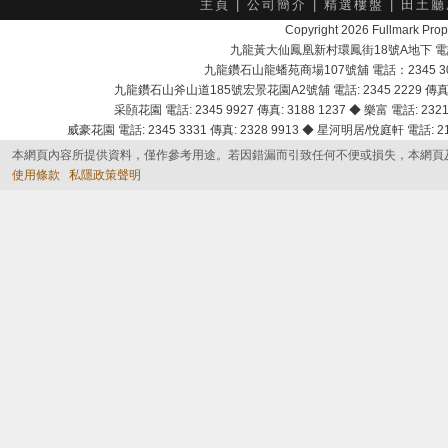
主頁
|
公司簡介
|
精選樓盤
|
田土廳
Copyright 2026 Fullmark 
九龍黃大仙鳳凰新村環鳳街18號A地下 電話：232
九龍鑽石山龍蟠苑商場107號舖 電話：2345 303
九龍鑽石山斧山道185號宏景花園A2號舖 電話: 2345 2229 傳真: 
采頣花園 電話: 2345 9927 傳真: 3188 1237 ◆ 樂富 電話: 2321 
威豪花園 電話: 2345 3331 傳真: 2328 9913 ◆ 星河明居/悅庭軒 電話: 2116
本網頁內容所提供資料，僅作參考用途。若因錯漏而引致任何不便或損失，本網頁
使用條款
私隱政策聲明