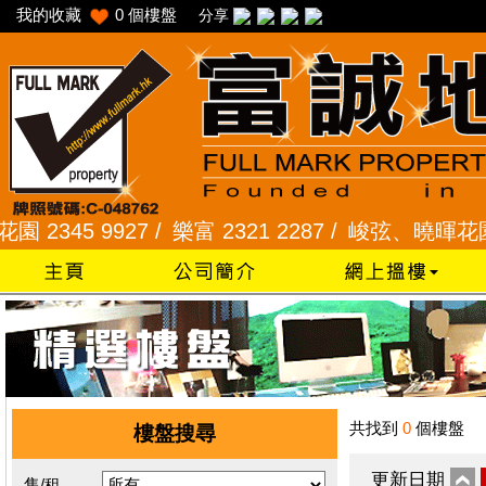
我的收藏
0
個樓盤
分享
345 9927 /
樂富 2321 2287 /
峻弦、曉暉花園 234
共找到
0
個樓盤
樓盤搜尋
更新日期
售/租