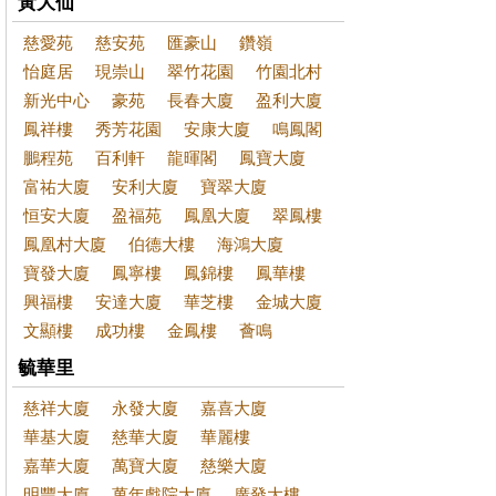
黃大仙
慈愛苑
慈安苑
匯豪山
鑽嶺
怡庭居
現崇山
翠竹花園
竹園北村
新光中心
豪苑
長春大廈
盈利大廈
鳳祥樓
秀芳花園
安康大廈
鳴鳳閣
鵬程苑
百利軒
龍暉閣
鳳寶大廈
富祐大廈
安利大廈
寶翠大廈
恒安大廈
盈福苑
鳳凰大廈
翠鳳樓
鳳凰村大廈
伯德大樓
海鴻大廈
寶發大廈
鳳寧樓
鳳錦樓
鳳華樓
興福樓
安達大廈
華芝樓
金城大廈
文顯樓
成功樓
金鳳樓
薈鳴
毓華里
慈祥大廈
永發大廈
嘉喜大廈
華基大廈
慈華大廈
華麗樓
嘉華大廈
萬寶大廈
慈樂大廈
明豐大廈
萬年戲院大廈
廣發大樓