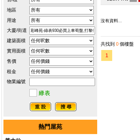
地區
用途
沒有資料...
大廈/街道
建築面積
共找到
0
個樓盤
實用面積
1
售價
租金
物業編號
熱門屋苑