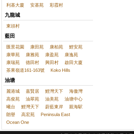
利基大廈
安基苑
彩霞村
九龍城
東頭村
藍田
匯景花園
康田苑
康柏苑
鯉安苑
康華苑
康雅苑
康盈苑
康逸苑
康瑞苑
德田村
興田村
啟田大廈
茶果嶺道161-163號
Koko Hills
油塘
麗港城
嘉賢居
鯉灣天下
海傲灣
高俊苑
油翠苑
油美苑
油塘中心
曦台
鯉灣天下
蔚藍東岸
親海駅
朗譽
高宏苑
Peninsula East
Ocean One