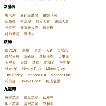
新蒲崗
譽港灣
新蒲崗廣場
采頤花園
蒲崗樓
富源樓
昌泰大廈
東誠大廈
景泰苑
新蒲崗大廈
康景樓
越秀廣場
爵祿居
啟德
啟德1號
龍譽
嘉匯
天寰
OASIS
煥然壹居
嘉峰匯
啟德海灣
天璽海
天璽天
天瀧
澐璟
尚珒盈
啟朗苑
維港1號
Henley Park
Miami Quay
The Henley
Monaco I+II
Monaco One
柏蔚森
Double Coast
維港雙鑽
九龍灣
德福花園
麗晶花園
啟泰苑
淘大花園
得寶花園
嘉和園