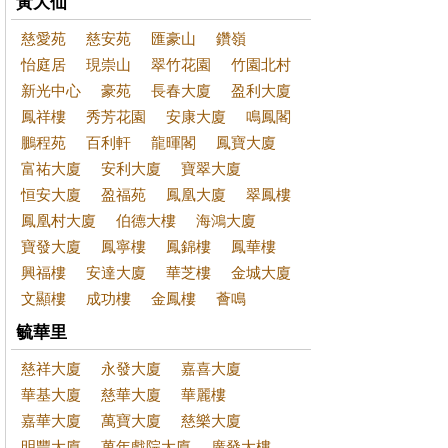
黃大仙
慈愛苑
慈安苑
匯豪山
鑽嶺
怡庭居
現崇山
翠竹花園
竹園北村
新光中心
豪苑
長春大廈
盈利大廈
鳳祥樓
秀芳花園
安康大廈
鳴鳳閣
鵬程苑
百利軒
龍暉閣
鳳寶大廈
富祐大廈
安利大廈
寶翠大廈
恒安大廈
盈福苑
鳳凰大廈
翠鳳樓
鳳凰村大廈
伯德大樓
海鴻大廈
寶發大廈
鳳寧樓
鳳錦樓
鳳華樓
興福樓
安達大廈
華芝樓
金城大廈
文顯樓
成功樓
金鳳樓
薈鳴
毓華里
慈祥大廈
永發大廈
嘉喜大廈
華基大廈
慈華大廈
華麗樓
嘉華大廈
萬寶大廈
慈樂大廈
明豐大廈
萬年戲院大廈
廣發大樓