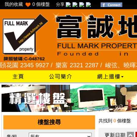
我的收藏
0
個樓盤
分享
2345 9927 /
樂富 2321 2287 /
峻弦、曉暉花園 23
共找到
0
個樓盤
樓盤搜尋
更新日期
售/租