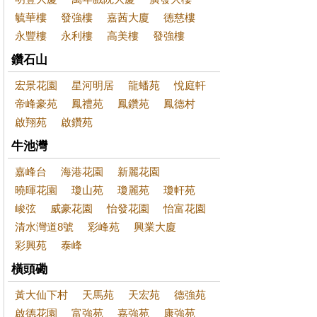
毓華樓
發強樓
嘉茜大廈
德慈樓
永豐樓
永利樓
高美樓
發強樓
鑽石山
宏景花園
星河明居
龍蟠苑
悅庭軒
帝峰豪苑
鳳禮苑
鳳鑽苑
鳳德村
啟翔苑
啟鑽苑
牛池灣
嘉峰台
海港花園
新麗花園
曉暉花園
瓊山苑
瓊麗苑
瓊軒苑
峻弦
威豪花園
怡發花園
怡富花園
清水灣道8號
彩峰苑
興業大廈
彩興苑
泰峰
橫頭磡
黃大仙下村
天馬苑
天宏苑
德強苑
啟德花園
富強苑
嘉強苑
康強苑