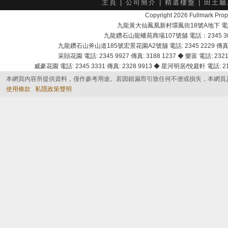
主頁
|
公司簡介
|
精選樓盤
|
田土廳
Copyright 2026 Fullmark 
九龍黃大仙鳳凰新村環鳳街18號A地下 電話：232
九龍鑽石山龍蟠苑商場107號舖 電話：2345 303
九龍鑽石山斧山道185號宏景花園A2號舖 電話: 2345 2229 傳真: 
采頣花園 電話: 2345 9927 傳真: 3188 1237 ◆ 樂富 電話: 2321 
威豪花園 電話: 2345 3331 傳真: 2328 9913 ◆ 星河明居/悅庭軒 電話: 2116
本網頁內容所提供資料，僅作參考用途。若因錯漏而引致任何不便或損失，本網頁
使用條款
私隱政策聲明