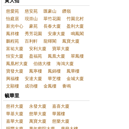
黃大仙
慈愛苑
慈安苑
匯豪山
鑽嶺
怡庭居
現崇山
翠竹花園
竹園北村
新光中心
豪苑
長春大廈
盈利大廈
鳳祥樓
秀芳花園
安康大廈
鳴鳳閣
鵬程苑
百利軒
龍暉閣
鳳寶大廈
富祐大廈
安利大廈
寶翠大廈
恒安大廈
盈福苑
鳳凰大廈
翠鳳樓
鳳凰村大廈
伯德大樓
海鴻大廈
寶發大廈
鳳寧樓
鳳錦樓
鳳華樓
興福樓
安達大廈
華芝樓
金城大廈
文顯樓
成功樓
金鳳樓
薈鳴
毓華里
慈祥大廈
永發大廈
嘉喜大廈
華基大廈
慈華大廈
華麗樓
嘉華大廈
萬寶大廈
慈樂大廈
明豐大廈
萬年戲院大廈
廣發大樓