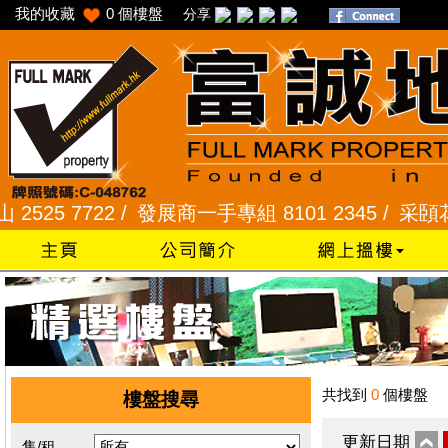
我的收藏
0
個樓盤
分享
 7722 /
發展商一手專組 8101 2345 /
采頣花園 234
共找到
0
個樓盤
樓盤搜尋
更新日期
售/租