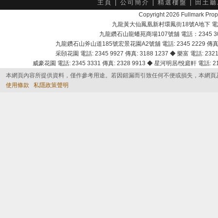
主頁
|
公司簡介
|
精選樓盤
|
田土廳
Copyright 2026 Fullmark 
九龍黃大仙鳳凰新村環鳳街18號A地下 電話：232
九龍鑽石山龍蟠苑商場107號舖 電話：2345 303
九龍鑽石山斧山道185號宏景花園A2號舖 電話: 2345 2229 傳真: 
采頣花園 電話: 2345 9927 傳真: 3188 1237 ◆ 樂富 電話: 2321 
威豪花園 電話: 2345 3331 傳真: 2328 9913 ◆ 星河明居/悅庭軒 電話: 2116
本網頁內容所提供資料，僅作參考用途。若因錯漏而引致任何不便或損失，本網頁
使用條款
私隱政策聲明