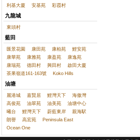
利基大廈
安基苑
彩霞村
九龍城
東頭村
藍田
匯景花園
康田苑
康柏苑
鯉安苑
康華苑
康雅苑
康盈苑
康逸苑
康瑞苑
德田村
興田村
啟田大廈
茶果嶺道161-163號
Koko Hills
油塘
麗港城
嘉賢居
鯉灣天下
海傲灣
高俊苑
油翠苑
油美苑
油塘中心
曦台
鯉灣天下
蔚藍東岸
親海駅
朗譽
高宏苑
Peninsula East
Ocean One