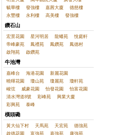
毓華樓
發強樓
嘉茜大廈
德慈樓
永豐樓
永利樓
高美樓
發強樓
鑽石山
宏景花園
星河明居
龍蟠苑
悅庭軒
帝峰豪苑
鳳禮苑
鳳鑽苑
鳳德村
啟翔苑
啟鑽苑
牛池灣
嘉峰台
海港花園
新麗花園
曉暉花園
瓊山苑
瓊麗苑
瓊軒苑
峻弦
威豪花園
怡發花園
怡富花園
清水灣道8號
彩峰苑
興業大廈
彩興苑
泰峰
橫頭磡
黃大仙下村
天馬苑
天宏苑
德強苑
啟德花園
富強苑
嘉強苑
康強苑