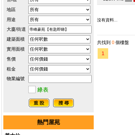
地區
用途
沒有資料...
大廈/街道
建築面積
共找到
0
個樓盤
實用面積
1
售價
租金
物業編號
熱門屋苑