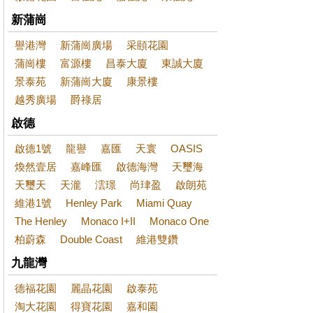
新蒲崗
譽港灣
新蒲崗廣場
采頤花園
蒲崗樓
富源樓
昌泰大廈
東誠大廈
景泰苑
新蒲崗大廈
康景樓
越秀廣場
爵祿居
啟德
啟德1號
龍譽
嘉匯
天寰
OASIS
煥然壹居
嘉峰匯
啟德海灣
天璽海
天璽天
天瀧
澐璟
尚珒盈
啟朗苑
維港1號
Henley Park
Miami Quay
The Henley
Monaco I+II
Monaco One
柏蔚森
Double Coast
維港雙鑽
九龍灣
德福花園
麗晶花園
啟泰苑
淘大花園
得寶花園
嘉和園