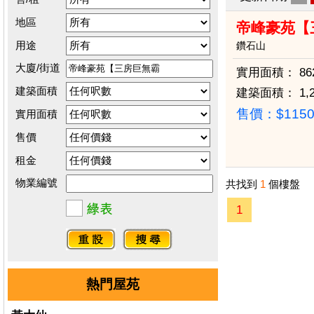
地區
帝峰豪苑【
用途
鑽石山
大廈/街道
實用面積：
86
建築面積
建築面積：
1,
售價：
$115
實用面積
售價
租金
物業編號
共找到
1
個樓盤
1
熱門屋苑