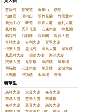
黃大仙
慈愛苑
慈安苑
匯豪山
鑽嶺
怡庭居
現崇山
翠竹花園
竹園北村
新光中心
豪苑
長春大廈
盈利大廈
鳳祥樓
秀芳花園
安康大廈
鳴鳳閣
鵬程苑
百利軒
龍暉閣
鳳寶大廈
富祐大廈
安利大廈
寶翠大廈
恒安大廈
盈福苑
鳳凰大廈
翠鳳樓
鳳凰村大廈
伯德大樓
海鴻大廈
寶發大廈
鳳寧樓
鳳錦樓
鳳華樓
興福樓
安達大廈
華芝樓
金城大廈
文顯樓
成功樓
金鳳樓
薈鳴
毓華里
慈祥大廈
永發大廈
嘉喜大廈
華基大廈
慈華大廈
華麗樓
嘉華大廈
萬寶大廈
慈樂大廈
明豐大廈
萬年戲院大廈
廣發大樓