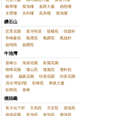
毓華樓
發強樓
嘉茜大廈
德慈樓
永豐樓
永利樓
高美樓
發強樓
鑽石山
宏景花園
星河明居
龍蟠苑
悅庭軒
帝峰豪苑
鳳禮苑
鳳鑽苑
鳳德村
啟翔苑
啟鑽苑
牛池灣
嘉峰台
海港花園
新麗花園
曉暉花園
瓊山苑
瓊麗苑
瓊軒苑
峻弦
威豪花園
怡發花園
怡富花園
清水灣道8號
彩峰苑
興業大廈
彩興苑
泰峰
橫頭磡
黃大仙下村
天馬苑
天宏苑
德強苑
啟德花園
富強苑
嘉強苑
康強苑