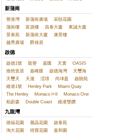
新蒲崗
譽港灣
新蒲崗廣場
采頤花園
蒲崗樓
富源樓
昌泰大廈
東誠大廈
景泰苑
新蒲崗大廈
康景樓
越秀廣場
爵祿居
啟德
啟德1號
龍譽
嘉匯
天寰
OASIS
煥然壹居
嘉峰匯
啟德海灣
天璽海
天璽天
天瀧
澐璟
尚珒盈
啟朗苑
維港1號
Henley Park
Miami Quay
The Henley
Monaco I+II
Monaco One
柏蔚森
Double Coast
維港雙鑽
九龍灣
德福花園
麗晶花園
啟泰苑
淘大花園
得寶花園
嘉和園