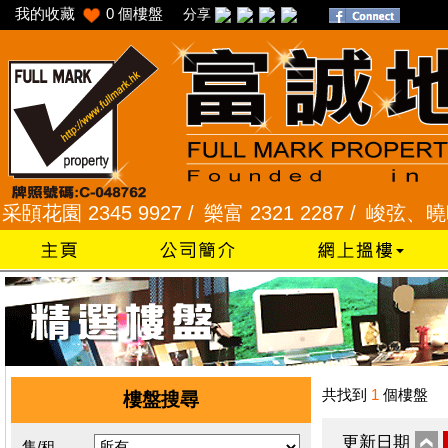
我的收藏
0
個樓盤
分享
園 2345 9927 /
樂富 2321 2287 /
峻弦、曉暉花園 2
共找到
1
個樓盤
樓盤搜尋
更新日期
售/租