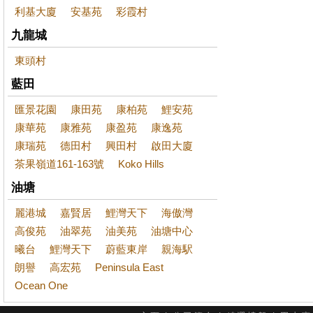
利基大廈
安基苑
彩霞村
九龍城
東頭村
藍田
匯景花園
康田苑
康柏苑
鯉安苑
康華苑
康雅苑
康盈苑
康逸苑
康瑞苑
德田村
興田村
啟田大廈
茶果嶺道161-163號
Koko Hills
油塘
麗港城
嘉賢居
鯉灣天下
海傲灣
高俊苑
油翠苑
油美苑
油塘中心
曦台
鯉灣天下
蔚藍東岸
親海駅
朗譽
高宏苑
Peninsula East
Ocean One