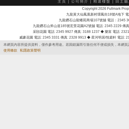
主頁
|
公司簡介
|
精選樓盤
|
田土廳
Copyright 2026 Fullmark 
九龍黃大仙鳳凰新村環鳳街18號A地下 電話：232
九龍鑽石山龍蟠苑商場107號舖 電話：2345 303
九龍鑽石山斧山道185號宏景花園A2號舖 電話: 2345 2229 傳真: 
采頣花園 電話: 2345 9927 傳真: 3188 1237 ◆ 樂富 電話: 2321 
威豪花園 電話: 2345 3331 傳真: 2328 9913 ◆ 星河明居/悅庭軒 電話: 2116
本網頁內容所提供資料，僅作參考用途。若因錯漏而引致任何不便或損失，本網頁
使用條款
私隱政策聲明