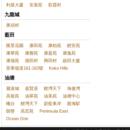
利基大廈
安基苑
彩霞村
九龍城
東頭村
藍田
匯景花園
康田苑
康柏苑
鯉安苑
康華苑
康雅苑
康盈苑
康逸苑
康瑞苑
德田村
興田村
啟田大廈
茶果嶺道161-163號
Koko Hills
油塘
麗港城
嘉賢居
鯉灣天下
海傲灣
高俊苑
油翠苑
油美苑
油塘中心
曦台
鯉灣天下
蔚藍東岸
親海駅
朗譽
高宏苑
Peninsula East
Ocean One