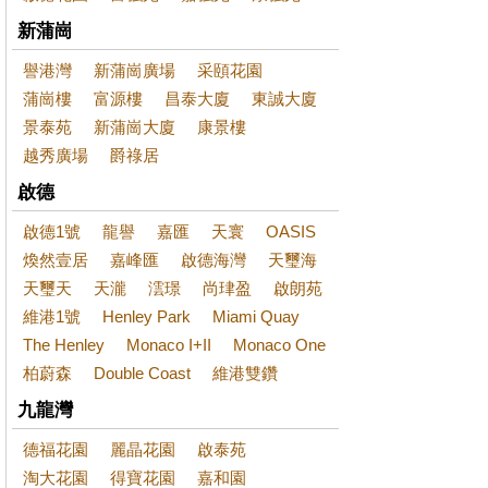
新蒲崗
譽港灣
新蒲崗廣場
采頤花園
蒲崗樓
富源樓
昌泰大廈
東誠大廈
景泰苑
新蒲崗大廈
康景樓
越秀廣場
爵祿居
啟德
啟德1號
龍譽
嘉匯
天寰
OASIS
煥然壹居
嘉峰匯
啟德海灣
天璽海
天璽天
天瀧
澐璟
尚珒盈
啟朗苑
維港1號
Henley Park
Miami Quay
The Henley
Monaco I+II
Monaco One
柏蔚森
Double Coast
維港雙鑽
九龍灣
德福花園
麗晶花園
啟泰苑
淘大花園
得寶花園
嘉和園