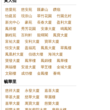
黃大仙
慈愛苑
慈安苑
匯豪山
鑽嶺
怡庭居
現崇山
翠竹花園
竹園北村
新光中心
豪苑
長春大廈
盈利大廈
鳳祥樓
秀芳花園
安康大廈
鳴鳳閣
鵬程苑
百利軒
龍暉閣
鳳寶大廈
富祐大廈
安利大廈
寶翠大廈
恒安大廈
盈福苑
鳳凰大廈
翠鳳樓
鳳凰村大廈
伯德大樓
海鴻大廈
寶發大廈
鳳寧樓
鳳錦樓
鳳華樓
興福樓
安達大廈
華芝樓
金城大廈
文顯樓
成功樓
金鳳樓
薈鳴
毓華里
慈祥大廈
永發大廈
嘉喜大廈
華基大廈
慈華大廈
華麗樓
嘉華大廈
萬寶大廈
慈樂大廈
明豐大廈
萬年戲院大廈
廣發大樓