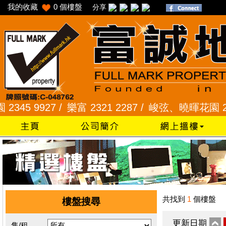
我的收藏
0
個樓盤
分享
 9927 /
樂富 2321 2287 /
峻弦、曉暉花園 2345 1
共找到
1
個樓盤
樓盤搜尋
更新日期
售/租