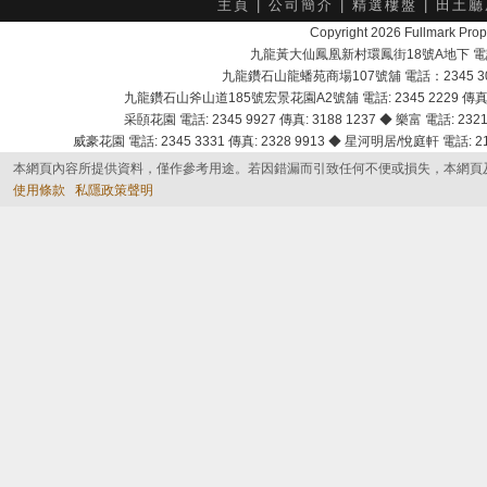
主頁
|
公司簡介
|
精選樓盤
|
田土廳
Copyright 2026 Fullmark 
九龍黃大仙鳳凰新村環鳳街18號A地下 電話：232
九龍鑽石山龍蟠苑商場107號舖 電話：2345 303
九龍鑽石山斧山道185號宏景花園A2號舖 電話: 2345 2229 傳真: 
采頣花園 電話: 2345 9927 傳真: 3188 1237 ◆ 樂富 電話: 2321 
威豪花園 電話: 2345 3331 傳真: 2328 9913 ◆ 星河明居/悅庭軒 電話: 2116
本網頁內容所提供資料，僅作參考用途。若因錯漏而引致任何不便或損失，本網頁
使用條款
私隱政策聲明