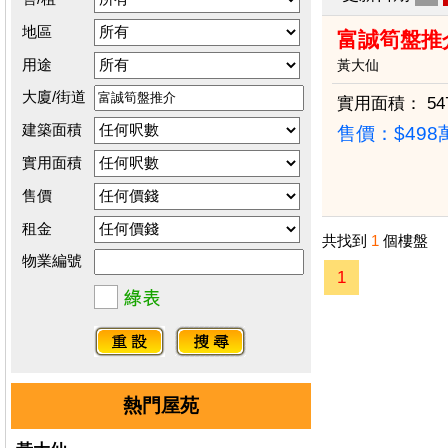
地區
富誠筍盤推介
用途
黃大仙
大廈/街道
實用面積：
54
建築面積
售價：
$49
實用面積
售價
租金
共找到
1
個樓盤
物業編號
1
熱門屋苑