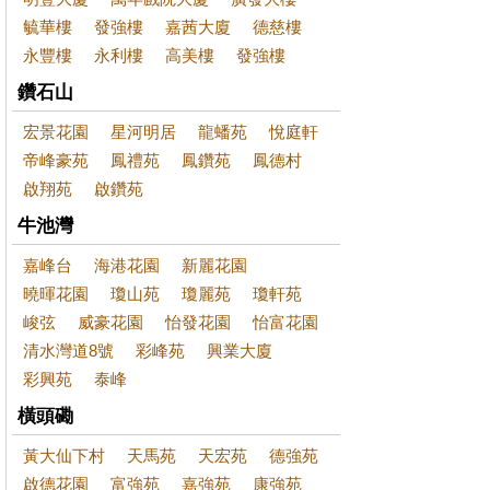
毓華樓
發強樓
嘉茜大廈
德慈樓
永豐樓
永利樓
高美樓
發強樓
鑽石山
宏景花園
星河明居
龍蟠苑
悅庭軒
帝峰豪苑
鳳禮苑
鳳鑽苑
鳳德村
啟翔苑
啟鑽苑
牛池灣
嘉峰台
海港花園
新麗花園
曉暉花園
瓊山苑
瓊麗苑
瓊軒苑
峻弦
威豪花園
怡發花園
怡富花園
清水灣道8號
彩峰苑
興業大廈
彩興苑
泰峰
橫頭磡
黃大仙下村
天馬苑
天宏苑
德強苑
啟德花園
富強苑
嘉強苑
康強苑