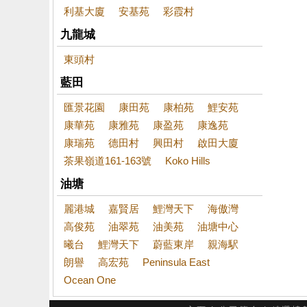
利基大廈
安基苑
彩霞村
九龍城
東頭村
藍田
匯景花園
康田苑
康柏苑
鯉安苑
康華苑
康雅苑
康盈苑
康逸苑
康瑞苑
德田村
興田村
啟田大廈
茶果嶺道161-163號
Koko Hills
油塘
麗港城
嘉賢居
鯉灣天下
海傲灣
高俊苑
油翠苑
油美苑
油塘中心
曦台
鯉灣天下
蔚藍東岸
親海駅
朗譽
高宏苑
Peninsula East
Ocean One