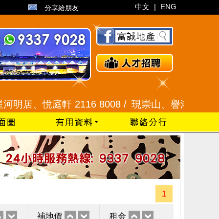
中文
|
ENG
分享給朋友
、悅庭軒 2116 8008 /
現崇山、譽港灣 2345 992
1
補地價
租金