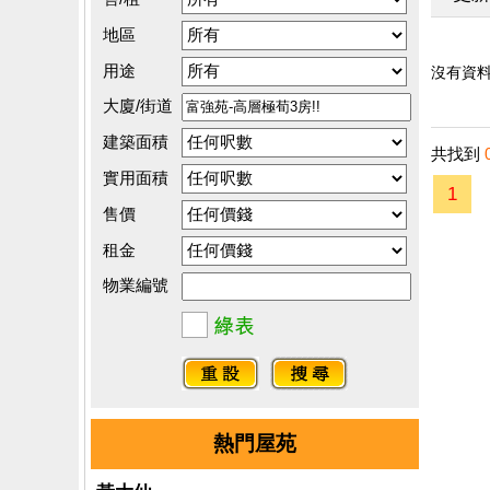
地區
用途
沒有資料.
大廈/街道
建築面積
共找到
實用面積
1
售價
租金
物業編號
熱門屋苑