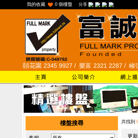
我的收藏
0
個樓盤
分享
采頣花園 2345 9927 /
樂富 2321 2287 /
峻弦、曉暉
共找到
樓盤搜尋
更新
售/租