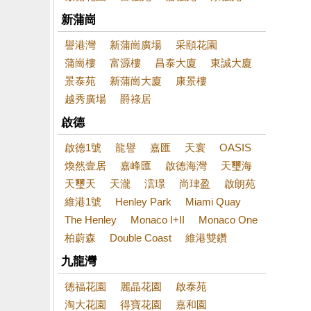
新蒲崗
譽港灣
新蒲崗廣場
采頤花園
蒲崗樓
富源樓
昌泰大廈
東誠大廈
景泰苑
新蒲崗大廈
康景樓
越秀廣場
爵祿居
啟德
啟德1號
龍譽
嘉匯
天寰
OASIS
煥然壹居
嘉峰匯
啟德海灣
天璽海
天璽天
天瀧
澐璟
尚珒盈
啟朗苑
維港1號
Henley Park
Miami Quay
The Henley
Monaco I+II
Monaco One
柏蔚森
Double Coast
維港雙鑽
九龍灣
德福花園
麗晶花園
啟泰苑
淘大花園
得寶花園
嘉和園