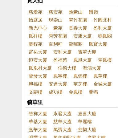
黃大仙
慈愛苑
慈安苑
匯豪山
鑽嶺
怡庭居
現崇山
翠竹花園
竹園北村
新光中心
豪苑
長春大廈
盈利大廈
鳳祥樓
秀芳花園
安康大廈
鳴鳳閣
鵬程苑
百利軒
龍暉閣
鳳寶大廈
富祐大廈
安利大廈
寶翠大廈
恒安大廈
盈福苑
鳳凰大廈
翠鳳樓
鳳凰村大廈
伯德大樓
海鴻大廈
寶發大廈
鳳寧樓
鳳錦樓
鳳華樓
興福樓
安達大廈
華芝樓
金城大廈
文顯樓
成功樓
金鳳樓
薈鳴
毓華里
慈祥大廈
永發大廈
嘉喜大廈
華基大廈
慈華大廈
華麗樓
嘉華大廈
萬寶大廈
慈樂大廈
明豐大廈
萬年戲院大廈
廣發大樓