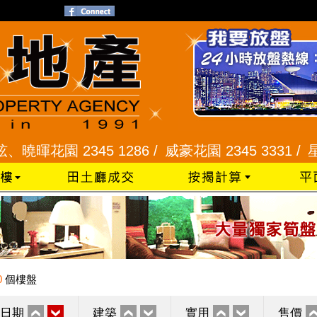
花園 2345 1286 /
威豪花園 2345 3331 /
星河明居
0
個樓盤
日期
建築
實用
售價