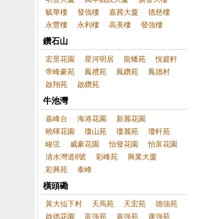
毓華樓
發強樓
嘉茜大廈
德慈樓
永豐樓
永利樓
高美樓
發強樓
鑽石山
宏景花園
星河明居
龍蟠苑
悅庭軒
帝峰豪苑
鳳禮苑
鳳鑽苑
鳳德村
啟翔苑
啟鑽苑
牛池灣
嘉峰台
海港花園
新麗花園
曉暉花園
瓊山苑
瓊麗苑
瓊軒苑
峻弦
威豪花園
怡發花園
怡富花園
清水灣道8號
彩峰苑
興業大廈
彩興苑
泰峰
橫頭磡
黃大仙下村
天馬苑
天宏苑
德強苑
啟德花園
富強苑
嘉強苑
康強苑