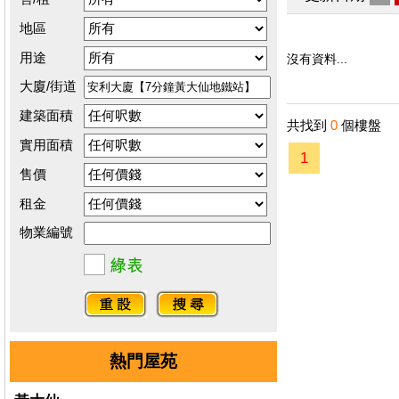
地區
用途
沒有資料...
大廈/街道
建築面積
共找到
0
個樓盤
實用面積
1
售價
租金
物業編號
熱門屋苑