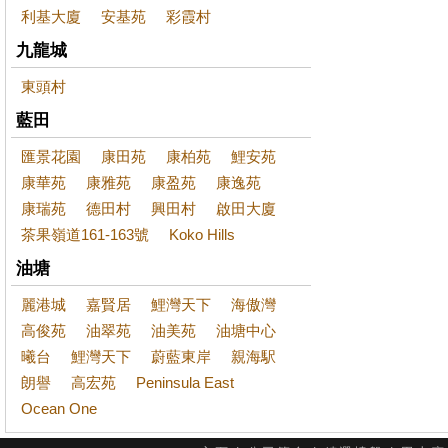
利基大廈
安基苑
彩霞村
九龍城
東頭村
藍田
匯景花園
康田苑
康柏苑
鯉安苑
康華苑
康雅苑
康盈苑
康逸苑
康瑞苑
德田村
興田村
啟田大廈
茶果嶺道161-163號
Koko Hills
油塘
麗港城
嘉賢居
鯉灣天下
海傲灣
高俊苑
油翠苑
油美苑
油塘中心
曦台
鯉灣天下
蔚藍東岸
親海駅
朗譽
高宏苑
Peninsula East
Ocean One