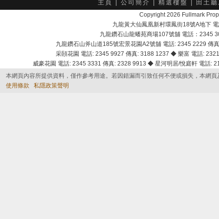
主頁
|
公司簡介
|
精選樓盤
|
田土廳
Copyright 2026 Fullmark 
九龍黃大仙鳳凰新村環鳳街18號A地下 電話：232
九龍鑽石山龍蟠苑商場107號舖 電話：2345 303
九龍鑽石山斧山道185號宏景花園A2號舖 電話: 2345 2229 傳真: 
采頣花園 電話: 2345 9927 傳真: 3188 1237 ◆ 樂富 電話: 2321 
威豪花園 電話: 2345 3331 傳真: 2328 9913 ◆ 星河明居/悅庭軒 電話: 2116
本網頁內容所提供資料，僅作參考用途。若因錯漏而引致任何不便或損失，本網頁
使用條款
私隱政策聲明