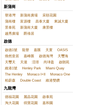
新蒲崗
譽港灣
新蒲崗廣場
采頤花園
蒲崗樓
富源樓
昌泰大廈
東誠大廈
景泰苑
新蒲崗大廈
康景樓
越秀廣場
爵祿居
啟德
啟德1號
龍譽
嘉匯
天寰
OASIS
煥然壹居
嘉峰匯
啟德海灣
天璽海
天璽天
天瀧
澐璟
尚珒盈
啟朗苑
維港1號
Henley Park
Miami Quay
The Henley
Monaco I+II
Monaco One
柏蔚森
Double Coast
維港雙鑽
九龍灣
德福花園
麗晶花園
啟泰苑
淘大花園
得寶花園
嘉和園