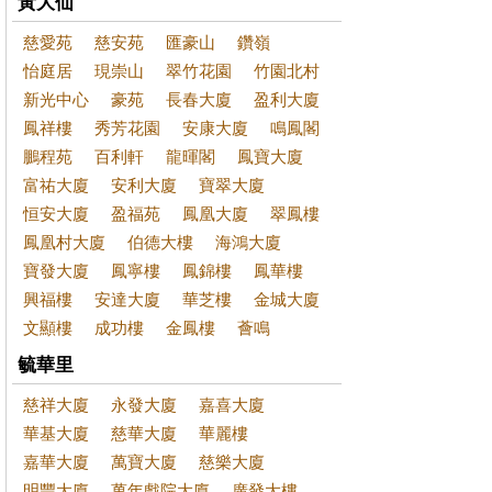
黃大仙
慈愛苑
慈安苑
匯豪山
鑽嶺
怡庭居
現崇山
翠竹花園
竹園北村
新光中心
豪苑
長春大廈
盈利大廈
鳳祥樓
秀芳花園
安康大廈
鳴鳳閣
鵬程苑
百利軒
龍暉閣
鳳寶大廈
富祐大廈
安利大廈
寶翠大廈
恒安大廈
盈福苑
鳳凰大廈
翠鳳樓
鳳凰村大廈
伯德大樓
海鴻大廈
寶發大廈
鳳寧樓
鳳錦樓
鳳華樓
興福樓
安達大廈
華芝樓
金城大廈
文顯樓
成功樓
金鳳樓
薈鳴
毓華里
慈祥大廈
永發大廈
嘉喜大廈
華基大廈
慈華大廈
華麗樓
嘉華大廈
萬寶大廈
慈樂大廈
明豐大廈
萬年戲院大廈
廣發大樓