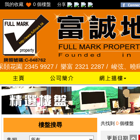
我的收藏
0
個樓盤
分享
 2345 9927 /
樂富 2321 2287 /
峻弦、曉暉花園 23
共找到
0
個樓盤
樓盤搜尋
更新日期
售/租