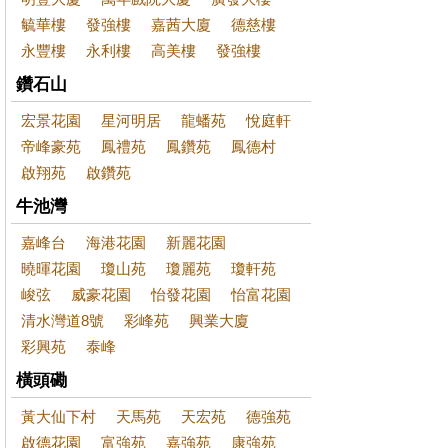
毓華樓
發強樓
嘉茜大廈
德慈樓
永豐樓
永利樓
高美樓
發強樓
鑽石山
宏景花園
星河明居
龍蟠苑
悅庭軒
帝峰豪苑
鳳禮苑
鳳鑽苑
鳳德村
啟翔苑
啟鑽苑
牛池灣
嘉峰台
海港花園
新麗花園
曉暉花園
瓊山苑
瓊麗苑
瓊軒苑
峻弦
威豪花園
怡發花園
怡富花園
清水灣道8號
彩峰苑
興業大廈
彩興苑
泰峰
橫頭磡
黃大仙下村
天馬苑
天宏苑
德強苑
啟德花園
富強苑
嘉強苑
康強苑